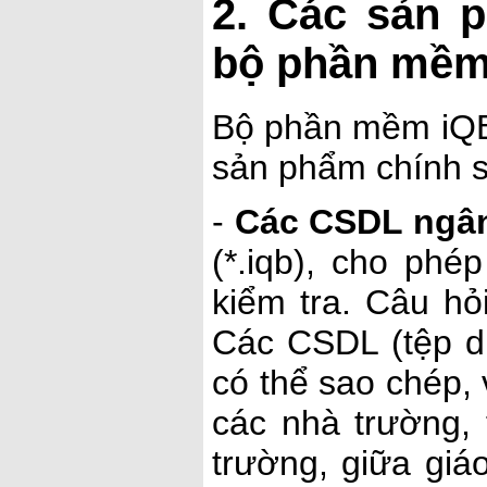
2. Các sản 
bộ phần mềm 
Bộ phần mềm iQB 
sản phẩm chính s
-
Các CSDL ngân
(*.iqb), cho phé
kiểm tra. Câu hỏ
Các CSDL (tệp dữ
có thể sao chép, 
các nhà trường,
trường, giữa giá