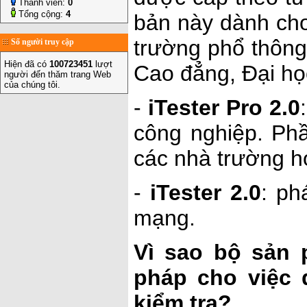
Thành viên:
0
Tổng cộng:
4
bản này dành cho
trường phổ thôn
Số người truy cập
Hiện đã có
100723451
lượt
Cao đẳng, Đại họ
người đến thăm trang Web
của chúng tôi.
-
iTester Pro 2.0
công nghiệp. Ph
các nhà trường ho
-
iTester 2.0
: ph
mạng.
Vì sao bộ sản 
pháp cho việc 
kiểm tra?