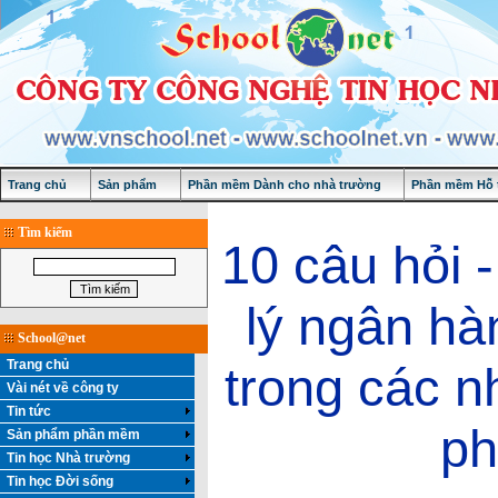
Trang chủ
Sản phẩm
Phần mềm Dành cho nhà trường
Phần mềm Hỗ t
Tìm kiếm
10 câu hỏi -
lý ngân hà
School@net
Trang chủ
trong các n
Vài nét về công ty
Tin tức
ph
Sản phẩm phần mềm
Tin học Nhà trường
Tin học Đời sống