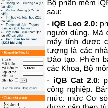
Bộ phần mềm iQB
Hoàng Sa - Trường Sa (17
bài viết)
sau:
Vui học đường (275 bài
viết)
Tin học và Toán học (220
bài viết)
-
iQB Leo 2.0:
ph
Truyện cổ tích - Truyện
thiếu nhi (180 bài viết)
người dùng. Mã 
Việt Nam - 4000 năm lịch
sử (97 bài viết)
máy tính được c
Xem toàn bộ bài viết
(8223 bài viết)
tượng là các nh
Đăng nhập/Đăng ký
Đào tạo. Phiên 
Bí danh
Mật khẩu
các Khoa, Bộ môn
Mã kiểm tra
Lặp lại mã
kiểm tra
-
iQB Cat 2.0
: 
Ghi nhớ
công nghiệp. B
Quên mật khẩu
|
Đăng ký mới
mức: mức Cơ sở
Thành viên có mặt
được cấp theo từ
Khách:
4