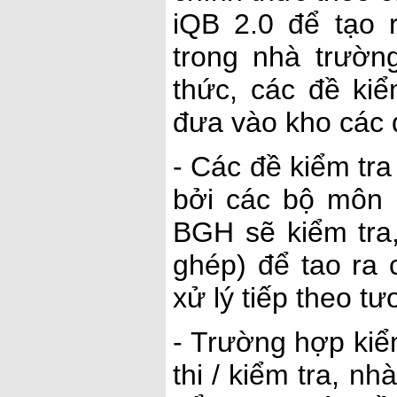
iQB 2.0 để tạo 
trong nhà trườn
thức, các đề ki
đưa vào kho các đ
- Các đề kiểm tr
bởi các bộ môn 
BGH sẽ kiểm tra,
ghép) để tao ra 
xử lý tiếp theo t
- Trường hợp kiểm
thi / kiểm tra, n