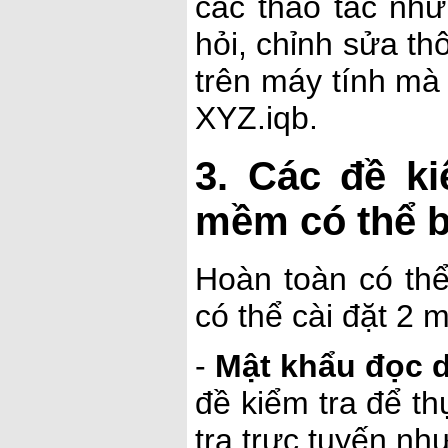
các thao tác như
hỏi, chỉnh sửa thô
trên máy tính m
XYZ.iqb.
3. Các đề k
mềm có thể 
Hoàn toàn có th
có thể cài đặt 2
-
Mật khẩu đọc d
đề kiểm tra để th
tra trực tuyến n