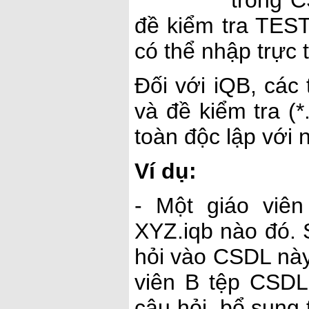
đề kiểm tra TEST
có thể nhập trực 
Đối với iQB, các 
và đề kiểm tra (*
toàn độc lập với 
Ví dụ:
- Một giáo viê
XYZ.iqb nào đó. 
hỏi vào CSDL này,
viên B tệp CSDL
câu hỏi, bổ sung 