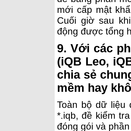
mới cấp mật khẩ
Cuối giờ sau kh
động được tổng h
9. Với các p
(iQB Leo, iQB
chia sẻ chun
mềm hay kh
Toàn bộ dữ liệu
*.iqb, đề kiểm t
đóng gói và phần