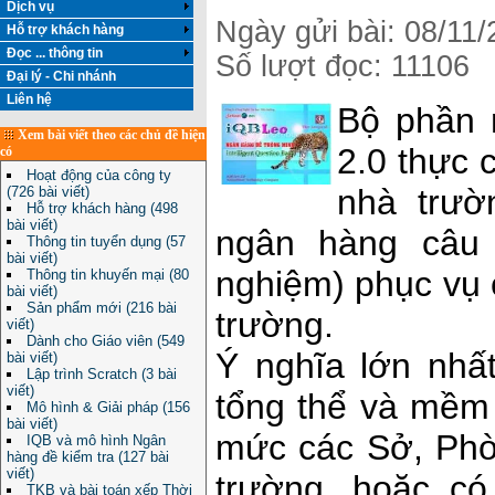
Dịch vụ
Ngày gửi bài: 08/11
Hỗ trợ khách hàng
Đọc ... thông tin
Số lượt đọc: 11106
Đại lý - Chi nhánh
Liên hệ
Bộ phần 
Xem bài viết theo các chủ đề hiện
2.0 thực 
có
Hoạt động của công ty
nhà trườ
(726 bài viết)
Hỗ trợ khách hàng (498
bài viết)
ngân hàng câu 
Thông tin tuyển dụng (57
bài viết)
nghiệm) phục vụ 
Thông tin khuyến mại (80
bài viết)
Sản phẩm mới (216 bài
trường.
viết)
Dành cho Giáo viên (549
Ý nghĩa lớn nh
bài viết)
Lập trình Scratch (3 bài
viết)
tổng thể và mềm
Mô hình & Giải pháp (156
bài viết)
mức các Sở, Ph
IQB và mô hình Ngân
hàng đề kiểm tra (127 bài
viết)
trường, hoặc có
TKB và bài toán xếp Thời