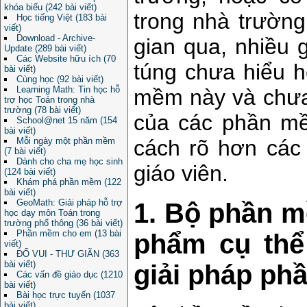
khóa biểu (242 bài viết)
trong nhà trường 
Học tiếng Việt (183 bài
viết)
Download - Archive-
gian qua, nhiều 
Update (289 bài viết)
Các Website hữu ích (70
túng chưa hiểu 
bài viết)
Cùng học (92 bài viết)
Learning Math: Tin học hỗ
mềm này và chưa 
trợ học Toán trong nhà
trường (78 bài viết)
của các phần mề
School@net 15 năm (154
bài viết)
Mỗi ngày một phần mềm
cách rõ hơn các
(7 bài viết)
Dành cho cha mẹ học sinh
giáo viên.
(124 bài viết)
Khám phá phần mềm (122
bài viết)
GeoMath: Giải pháp hỗ trợ
1. Bộ phần m
học dạy môn Toán trong
trường phổ thông (36 bài viết)
Phần mềm cho em (13 bài
phẩm cụ thể 
viết)
ĐỐ VUI - THƯ GIÃN (363
bài viết)
giải pháp p
Các vấn đề giáo dục (1210
bài viết)
Bài học trực tuyến (1037
bài viết)