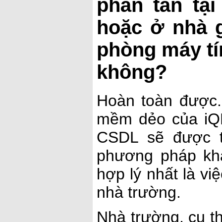
phân tán tạ
hoặc ở nhà g
phòng máy tí
không?
Hoàn toàn được.
mềm dẻo của iQB
CSDL sẽ được t
phương pháp kh
hợp lý nhất là vi
nhà trường.
Nhà trường, cụ t