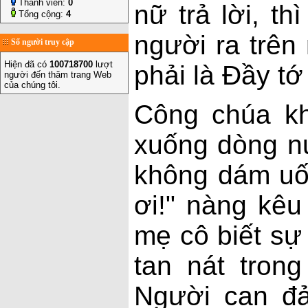
Thành viên:
0
nữ trả lời, t
Tổng cộng:
4
người ra trên
Số người truy cập
Hiện đã có
100718700
lượt
phải là Đầy tớ
người đến thăm trang Web
của chúng tôi.
Công chúa kh
xuống dòng n
không dám uố
ơi!" nàng kêu
mẹ cô biết sự 
tan nát tron
Người can đả