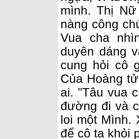
mình. Thị Nữ 
nàng công chú
Vua cha nhì
duyên dáng v
cung hỏi cô 
Của Hoàng tử 
ai. "Tâu vua 
đường đi và c
loi một Mình. 
để cô ta khỏi 