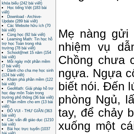
khóa biểu (242 bài viết)
Học tiếng Việt (183 bài
viết)
Download - Archive-
Update (289 bài viết)
Các Website hữu ích (70
Mẹ nàng gửi 
bài viết)
Cùng học (92 bài viết)
Learning Math: Tin học hỗ
nhiệm vụ dẫ
trợ học Toán trong nhà
trường (78 bài viết)
School@net 15 năm (154
Chồng chưa c
bài viết)
Mỗi ngày một phần mềm
(7 bài viết)
ngựa. Ngựa cô
Dành cho cha mẹ học sinh
(124 bài viết)
Khám phá phần mềm (122
biết nói. Đến 
bài viết)
GeoMath: Giải pháp hỗ trợ
học dạy môn Toán trong
phòng Ngủ, lấ
trường phổ thông (36 bài viết)
Phần mềm cho em (13 bài
viết)
tay, để chảy 
ĐỐ VUI - THƯ GIÃN (363
bài viết)
Các vấn đề giáo dục (1210
xuống một cá
bài viết)
Bài học trực tuyến (1037
bài viết)