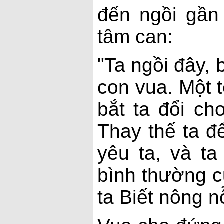
đến ngồi gần 
tâm can:
"Ta ngồi đây, 
con vua. Một t
bắt ta đổi c
Thay thế ta đ
yêu ta, và ta
bình thường 
ta Biết nông nỗ