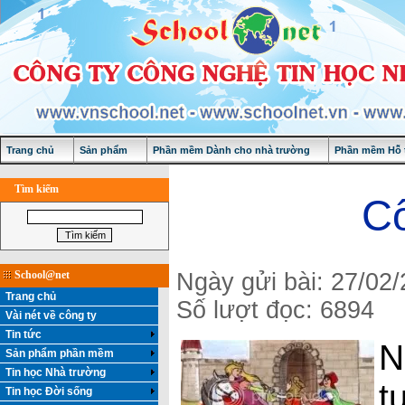
Trang chủ
Sản phẩm
Phần mềm Dành cho nhà trường
Phần mềm Hỗ t
Tìm kiếm
Cô
School@net
Ngày gửi bài: 27/02
Trang chủ
Số lượt đọc: 6894
Vài nét về công ty
Tin tức
N
Sản phẩm phần mềm
Tin học Nhà trường
t
Tin học Đời sống