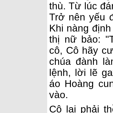
thù. Từ lúc đ
Trở nên yếu đ
Khi nàng định
thị nữ bảo: "
cô, Cô hãy cư
chúa đành là
lệnh, lời lẽ g
áo Hoàng cun
vào.
Cô lại phải th