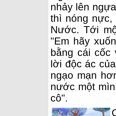
nhảy lên ngựa
thì nóng nực,
Nước. Tới mộ
"Em hãy xuốn
bằng cái cốc
lời độc ác của
ngạo mạn hơn:
nước một mình
cô".