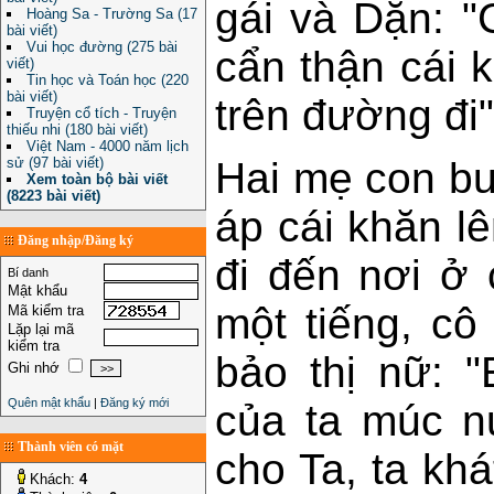
gái và Dặn: "
Hoàng Sa - Trường Sa (17
bài viết)
Vui học đường (275 bài
cẩn thận cái 
viết)
Tin học và Toán học (220
bài viết)
trên đường đi"
Truyện cổ tích - Truyện
thiếu nhi (180 bài viết)
Việt Nam - 4000 năm lịch
Hai mẹ con bu
sử (97 bài viết)
Xem toàn bộ bài viết
(8223 bài viết)
áp cái khăn l
Đăng nhập/Đăng ký
đi đến nơi ở 
Bí danh
Mật khẩu
một tiếng, cô
Mã kiểm tra
Lặp lại mã
kiểm tra
bảo thị nữ: 
Ghi nhớ
Quên mật khẩu
|
Đăng ký mới
của ta múc n
Thành viên có mặt
cho Ta, ta khá
Khách:
4