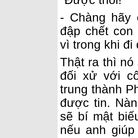
- Chàng hãy 
đập chết con
vì trong khi đ
Thật ra thì nó
đối xử với c
trung thành P
được tin. Nàn
sẽ bí mật biế
nếu anh giúp