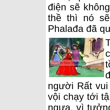
điện sẽ không
thề thì nó s
Phalađa đã qua
t
đ
người Rất vui
vội chạy tới t
ngựa, vì tưởn