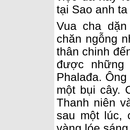
tại Sao anh ta
Vua cha dặn
chăn ngỗng n
thân chinh đế
được những 
Phalađa. Ông 
một bụi cây. 
Thanh niên và
sau một lúc,
vàng lóe sáng.