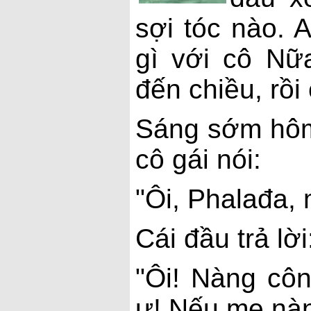
sợi tóc nào. 
gì với cô Nữa
đến chiều, rồi
Sáng sớm hôm 
cô gái nói:
"Ôi, Phalađa, 
Cái đầu trả lời
"Ôi! Nàng côn
ư! Nếu mẹ nàn