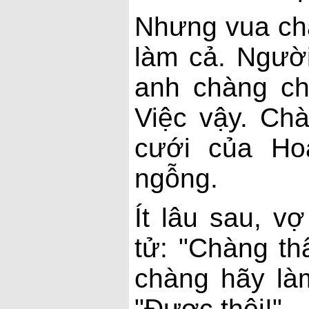
Nhưng vua cha
làm cả. Người
anh chàng ch
Việc vậy. Chà
cưới của Ho
ngỗng.
Ít lâu sau, v
tử: "Chàng th
chàng hãy làm
"Được thôi!"