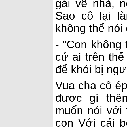
gái về nhà, n
Sao cô lại l
không thể nói 
- "Con không 
cứ ai trên th
để khỏi bị ngườ
Vua cha cô ép
được gì thê
muốn nói với 
con Với cái b