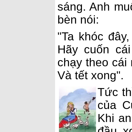
sáng. Anh muố
bèn nói:
"Ta khóc đây,
Hãy cuốn cái
chạy theo cái 
Và tết xong".
Tức th
của C
Khi an
đầu x