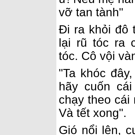
vỡ tan tành"
Đi ra khỏi đô 
lại rũ tóc r
tóc. Cô vội và
"Ta khóc đây,
hãy cuốn cái
chạy theo cái 
Và tết xong".
Gió nổi lên, 