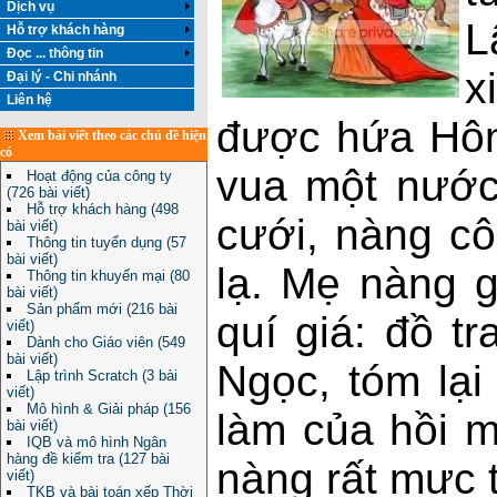
Dịch vụ
L
Hỗ trợ khách hàng
Đọc ... thông tin
x
Đại lý - Chi nhánh
Liên hệ
được hứa Hôn
Xem bài viết theo các chủ đề hiện
có
vua một nước
Hoạt động của công ty
(726 bài viết)
Hỗ trợ khách hàng (498
cưới, nàng c
bài viết)
Thông tin tuyển dụng (57
bài viết)
lạ. Mẹ nàng 
Thông tin khuyến mại (80
bài viết)
Sản phẩm mới (216 bài
quí giá: đồ t
viết)
Dành cho Giáo viên (549
bài viết)
Ngọc, tóm lại
Lập trình Scratch (3 bài
viết)
Mô hình & Giải pháp (156
làm của hồi 
bài viết)
IQB và mô hình Ngân
hàng đề kiểm tra (127 bài
nàng rất mực 
viết)
TKB và bài toán xếp Thời