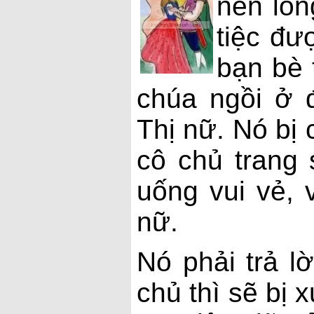
nên lòn
tiệc đư
bạn bè 
chúa ngồi ở 
Thị nữ. Nó bị
cô chủ trang 
uống vui vẻ, 
nữ.
Nó phải trả l
chủ thì sẽ bị 