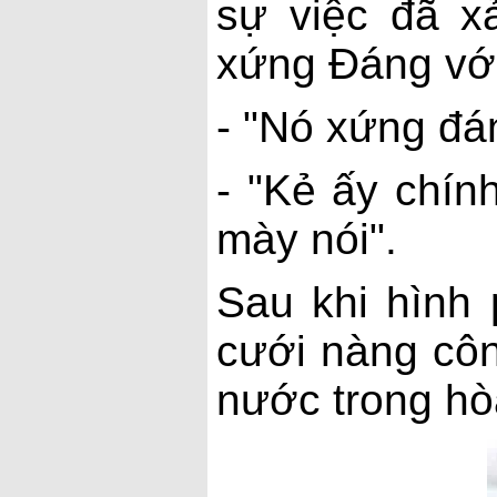
sự việc đã x
xứng Đáng với 
- "Nó xứng đán
- "Kẻ ấy chín
mày nói".
Sau khi hình 
cưới nàng côn
nước trong hò