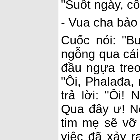
"Suốt ngày, cô
- Vua cha bảo 
Cuốc nói: "B
ngỗng qua cái
đầu ngựa treo
"Ôi, Phalađa,
trả lời: "Ôi!
Qua đây ư! N
tim mẹ sẽ vỡ
việc đã xảy 