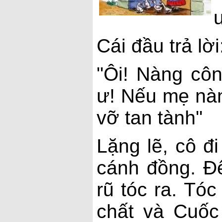
ư
Cái đầu trả lời
"Ôi! Nàng côn
ư! Nếu mẹ nàn
vỡ tan tành"
Lặng lẽ, cô đi
cánh đồng. Đ
rũ tóc ra. Tó
chất và Cuốc 