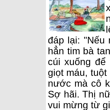
đáp lại: "Nếu 
hẳn tim bà tan
cúi xuống để 
giọt máu, tuột
nước mà cô kh
Sợ hãi. Thị nữ
vui mừng từ gi