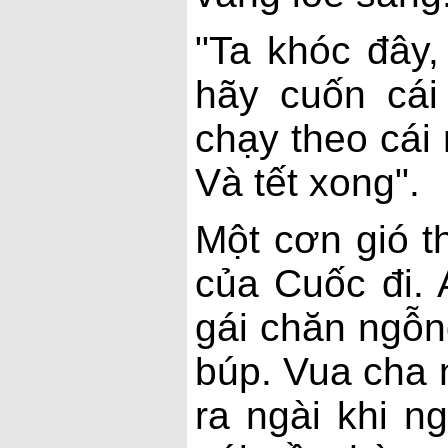
"Ta khóc đây,
hãy cuốn cái
chạy theo cái 
Và tết xong".
Một cơn gió t
của Cuốc đi. 
gái chăn ngỗn
búp. Vua cha n
ra ngài khi n