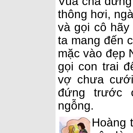
Vua cha đứng 
thông hơi, ngà
và gọi cô hãy 
ta mang đến c
mặc vào đẹp N
gọi con trai 
vợ chưa cưới
đứng trước 
ngỗng.
Hoàng t