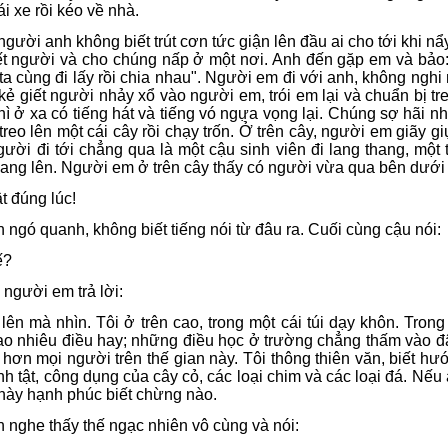
i xe rồi kéo về nhà.
gười anh không biết trút cơn tức giận lên đầu ai cho tới khi nẩy
t người và cho chúng nấp ở một nơi. Anh đến gặp em và bảo: "
a cùng đi lấy rồi chia nhau". Người em đi với anh, không nghi 
kẻ giết người nhảy xổ vào người em, trói em lại và chuẩn bị tr
hì ở xa có tiếng hát và tiếng vó ngựa vọng lại. Chúng sợ hãi n
treo lên một cái cây rồi chạy trốn. Ở trên cây, người em giãy gi
Người đi tới chẳng qua là một cậu sinh viên đi lang thang, mộ
vang lên. Người em ở trên cây thấy có người vừa qua bên dưới 
t đúng lúc!
 ngó quanh, không biết tiếng nói từ đâu ra. Cuối cùng cậu nói:
ế?
 người em trả lời:
lên mà nhìn. Tôi ở trên cao, trong một cái túi dạy khôn. Tron
ao nhiêu điều hay; những điều học ở trường chẳng thấm vào đâu
i hơn mọi người trên thế gian này. Tôi thông thiên văn, biết hư
h tật, công dụng của cây cỏ, các loại chim và các loại đá. Nếu 
 này hạnh phúc biết chừng nào.
n nghe thấy thế ngạc nhiên vô cùng và nói: