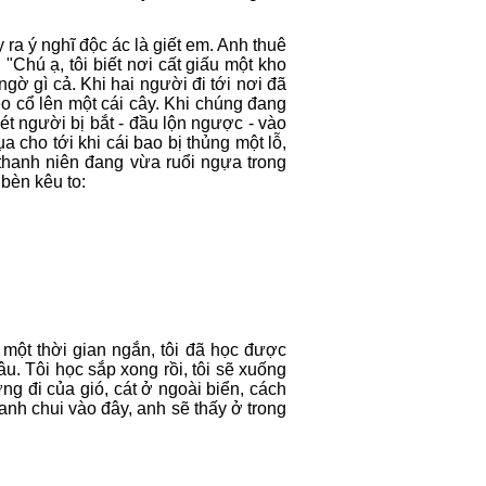
 ra ý nghĩ độc ác là giết em. Anh thuê
Chú ạ, tôi biết nơi cất giấu một kho
ngờ gì cả. Khi hai người đi tới nơi đã
eo cổ lên một cái cây. Khi chúng đang
hét người bị bắt - đầu lộn ngược - vào
ụa cho tới khi cái bao bị thủng một lỗ,
t thanh niên đang vừa ruổi ngựa trong
bèn kêu to:
g một thời gian ngắn, tôi đã học được
. Tôi học sắp xong rồi, tôi sẽ xuống
ớng đi của gió, cát ở ngoài biển, cách
anh chui vào đây, anh sẽ thấy ở trong