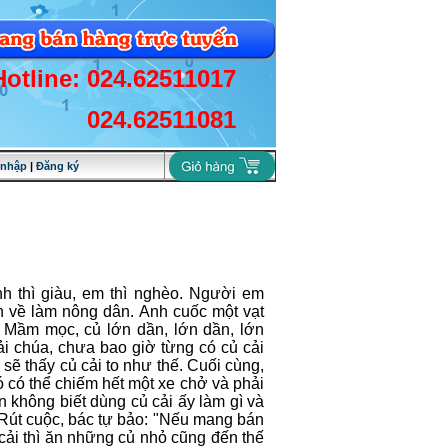
Hotline: 024.62511017
024.62511081
 nhập
|
Đăng ký
h thì giàu, em thì nghèo. Người em
 về làm nông dân. Anh cuốc một vạt
. Mầm mọc, củ lớn dần, lớn dần, lớn
i chúa, chưa bao giờ từng có củ cải
sẽ thấy củ cải to như thế. Cuối cùng,
ó có thể chiếm hết một xe chở và phải
 không biết dùng củ cải ấy làm gì và
. Rút cuộc, bác tự bảo: "Nếu mang bán
 cải thì ăn những củ nhỏ cũng đến thế