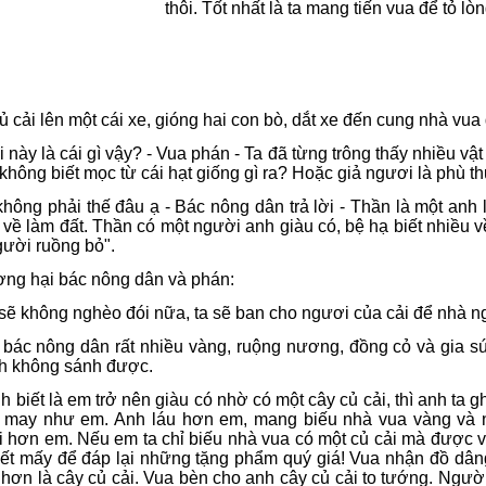
thôi. Tốt nhất là ta mang tiến vua để tỏ lò
ủ cải lên một cái xe, gióng hai con bò, dắt xe đến cung nhà vua
ại này là cái gì vậy? - Vua phán - Ta đã từng trông thấy nhiều v
không biết mọc từ cái hạt giống gì ra? Hoặc giả ngươi là phù th
không phải thế đâu ạ - Bác nông dân trả lời - Thần là một anh
h về làm đất. Thần có một người anh giàu có, bệ hạ biết nhiều 
gười ruồng bỏ".
ng hại bác nông dân và phán:
sẽ không nghèo đói nữa, ta sẽ ban cho ngươi của cải để nhà 
bác nông dân rất nhiều vàng, ruộng nương, đồng cỏ và gia sú
nh không sánh được.
 biết là em trở nên giàu có nhờ có một cây củ cải, thì anh ta g
 may như em. Anh láu hơn em, mang biếu nhà vua vàng và n
i hơn em. Nếu em ta chỉ biếu nhà vua có một củ cải mà được 
iết mấy để đáp lại những tặng phẩm quý giá! Vua nhận đồ dân
hơn là cây củ cải. Vua bèn cho anh cây củ cải to tướng. Ngườ