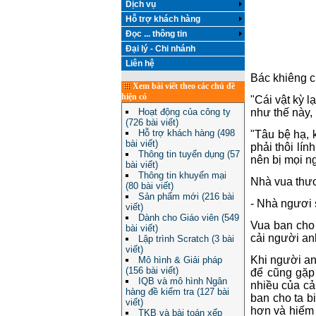
Dịch vụ
Hỗ trợ khách hàng
Đọc ... thông tin
Đại lý - Chi nhánh
Liên hệ
Bác khiêng c
Xem bài viết theo các chủ đề
hiện có
"Cái vật kỳ l
như thế này, 
Hoạt động của công ty
(726 bài viết)
Hỗ trợ khách hàng (498
"Tâu bệ hạ, 
bài viết)
phải thôi lín
Thông tin tuyển dụng (57
nên bị mọi n
bài viết)
Thông tin khuyến mại
Nhà vua thươ
(80 bài viết)
Sản phẩm mới (216 bài
- Nhà ngươi 
viết)
Dành cho Giáo viên (549
Vua ban cho 
bài viết)
cải người a
Lập trình Scratch (3 bài
viết)
Khi người anh
Mô hình & Giải pháp
(156 bài viết)
để cũng gặp
IQB và mô hình Ngân
nhiều của cả
hàng đề kiểm tra (127 bài
ban cho ta b
viết)
hơn và hiếm 
TKB và bài toán xếp