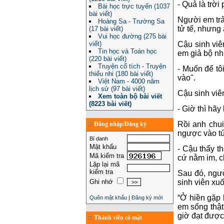
- Quả là trời
Bài học trực tuyến (1037
bài viết)
Người em trả
Hoàng Sa - Trường Sa
tử tế, nhưng
(17 bài viết)
Vui học đường (275 bài
Cậu sinh viê
viết)
Tin học và Toán học
em giả bộ nh
(220 bài viết)
Truyện cổ tích - Truyện
- Muốn để tô
thiếu nhi (180 bài viết)
vào".
Việt Nam - 4000 năm
lịch sử (97 bài viết)
Cậu sinh viê
Xem toàn bộ bài viết
(8223 bài viết)
- Giờ thì hãy
Rồi anh chui
Đăng nhập/Đăng ký
ngược vào túi
Bí danh
Mật khẩu
- Cậu thấy t
Mã kiểm tra
cứ nằm im, c
Lặp lại mã
kiểm tra
Sau đó, ngườ
sinh viên xu
Ghi nhớ
“Ở hiền gặp 
Quên mật khẩu
|
Đăng ký mới
em sống thật
giờ đạt được
Thành viên có mặt