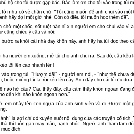
 phù hộ cho tôi được gặp bác. Bác làm ơn cho tôi vào trong túi
 lời như có vẻ chần chừ: "Tôi cũng muốn để anh chui vào một tí 
 anh hãy đợi một giờ nhé. Còn có điều tôi muốn học thêm đã".
n chờ một chốc, sốt ruột năn nỉ xin người em cho chui vào v
ư cũng chiều ý cậu và nói:
i bước ra khỏi cái nhà dạy khôn này, anh hãy hạ túi dọc theo 
n hạ người em xuống, mở túi cho anh chui ra. Sau đó, cậu kêu l
 kéo tôi lên cao nhanh lên!
 vào trong túi. "Hượm đã!" - người em nói, - "như thế chưa 
, buộc miệng túi lại rồi kéo lên cây. Anh đẩy cho cái túi đu đưa 
hế nào hở cậu? Cậu thấy đấy, cậu cảm thấy khôn ngoan đang 
ho đến khi nào khôn ngoan hơn."
i em nhảy lên con ngựa của anh sinh viên và đi. Được một 
ống.
lành" là sợi chỉ đỏ xuyên suốt nội dung của các truyện cổ tích
 thà thì luôn gặp may mắn, hạnh phúc. Người anh tham lam d
 mục đích.