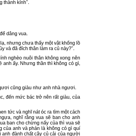
ng thành kính".
 để dâng vua.
ật lạ, nhưng chưa thấy một vật khổng lồ
ủy và đã đích thân làm ra củ này?".
 lính nghèo nuôi thân không xong nên
về anh ấy. Nhưng thần thì không có gì,
ngươi cũng giàu như anh nhà ngươi.
c, đến mức bác trở nên rất giàu, của
hen tức và nghĩ nát óc ra tìm một cách
gựa, nghĩ rằng vua sẽ ban cho anh
vua ban cho chừng nấy của thì vua sẽ
g của anh và phán là không có gì quí
i anh đành chất cây củ cải của người