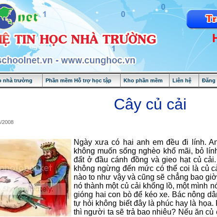
 nhà trường
Phần mềm Hỗ trợ học tập
Kho phần mềm
Liên hệ
Đăng
Cây củ cải
3/2008
Ngày xưa có hai anh em đều đi lính. An
không muốn sống nghèo khổ mãi, bỏ lính
đất ở đầu cánh đồng và gieo hạt củ cải
không ngừng đến mức có thể coi là củ cả
nào to như vậy và cũng sẽ chẳng bao giờ 
nó thành một củ cải khổng lồ, một mình n
gióng hai con bò để kéo xe. Bác nông dân
tự hỏi không biết đây là phúc hay là họa
thì người ta sẽ trả bao nhiêu? Nếu ăn củ