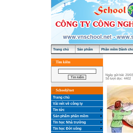
Trang chủ
Sản phẩm
Phần mềm Dành cho
Tìm kiếm
Ngày gửi bài: 20/0
Số lượt đọc: 4402
School@net
Trang chủ
Vài nét về công ty
Tin tức
Sản phẩm phần mềm
Tin học Nhà trường
Tin học Đời sống