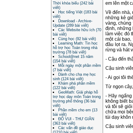
em lên một cá
Thời khóa biểu (242 bài
viết)
Về đến nhà, n
Học tiếng Việt (183 bài
viết)
những kẻ giế
Download - Archive-
vàng, chúng t
Update (289 bài viết)
định, những 
Các Website hữu ích (70
làm việc đó t
bài viết)
một cái bao, 
Cùng học (92 bài viết)
Learning Math: Tin học
đầu lọt ra. 
hỗ trợ học Toán trong nhà
rừng và hát 
trường (78 bài viết)
School@net 15 năm
- Cậu đến thậ
(154 bài viết)
Mỗi ngày một phần mềm
Cậu sinh viên
(7 bài viết)
Dành cho cha mẹ học
- Ai gọi tôi th
sinh (124 bài viết)
Khám phá phần mềm
Từ ngọn cây,
(122 bài viết)
GeoMath: Giải pháp hỗ
- Hãy ngẩng 
trợ học dạy môn Toán trong
không biết b
trường phổ thông (36 bài
viết)
và tôi sẽ giỏ
Phần mềm cho em (13
chữa mọi bện
bài viết)
túi dạy khôn
ĐỐ VUI - THƯ GIÃN
(363 bài viết)
Cậu sinh viê
Các vấn đề giáo dục
(1210 bài viết)