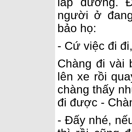
lấp đường. 
người ở đang
bảo họ:
- Cứ việc đi đ
Chàng đi vài 
lên xe rồi qu
chàng thấy nh
đi được - Chà
- Đấy nhé, nế