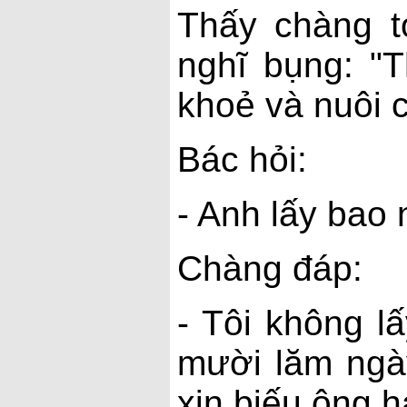
Thấy chàng t
nghĩ bụng: "
khoẻ và nuôi c
Bác hỏi:
- Anh lấy bao 
Chàng đáp:
- Tôi không l
mười lăm ngày
xin biếu ông h