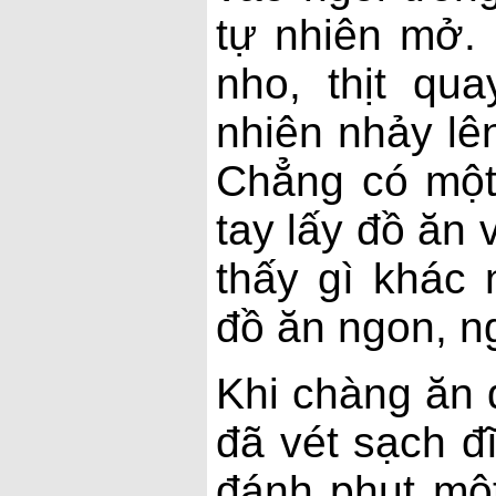
tự nhiên mở. 
nho, thịt qu
nhiên nhảy lên
Chẳng có một
tay lấy đồ ăn 
thấy gì khác 
đồ ăn ngon, n
Khi chàng ăn 
đã vét sạch đĩ
đánh phụt một