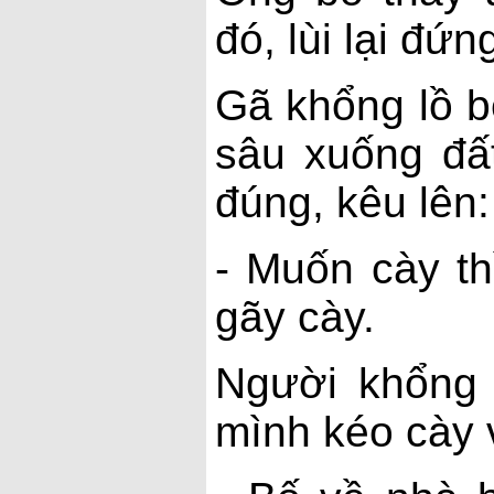
đó, lùi lại đứ
Gã khổng lồ 
sâu xuống đấ
đúng, kêu lên:
- Muốn cày th
gãy cày.
Người khổng l
mình kéo cày 