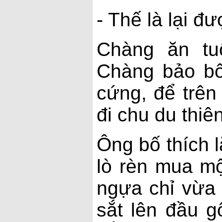
- Thế là lại đ
Chàng ăn tu
Chàng bảo bố
cứng, để trên
đi chu du thiê
Ông bố thích 
lò rèn mua mộ
ngựa chỉ vừa
sắt lên đầu g