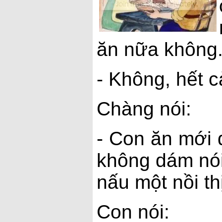
ăn nữa không.
- Không, hết cả
Chàng nói:
- Con ăn mới 
không dám nói
nấu một nồi th
Con nói: