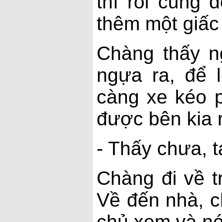
thì rồi cũng 
thêm một giấc
Chàng thấy n
ngựa ra, để 
càng xe kéo 
được bên kia 
- Thấy chưa, 
Chàng đi về t
Về đến nhà, c
chủ xem và nó