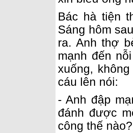
Bác hà tiện t
Sáng hôm sau,
ra. Anh thợ b
mạnh đến nỗi 
xuống, không 
cáu lên nói:
- Anh đập mạ
đánh được mộ
công thế nào?