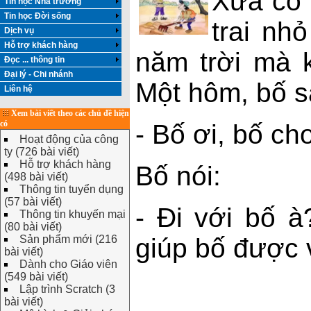
Xưa có 
Tin học Nhà trường
Tin học Đời sống
trai nh
Dịch vụ
Hỗ trợ khách hàng
năm trời mà 
Đọc ... thông tin
Đại lý - Chi nhánh
Một hôm, bố s
Liên hệ
Xem bài viết theo các chủ đề hiện
có
- Bố ơi, bố cho
Hoạt động của công
ty (726 bài viết)
Hỗ trợ khách hàng
Bố nói:
(498 bài viết)
Thông tin tuyển dụng
(57 bài viết)
- Đi với bố 
Thông tin khuyến mại
(80 bài viết)
Sản phẩm mới (216
giúp bố được v
bài viết)
Dành cho Giáo viên
(549 bài viết)
Lập trình Scratch (3
bài viết)