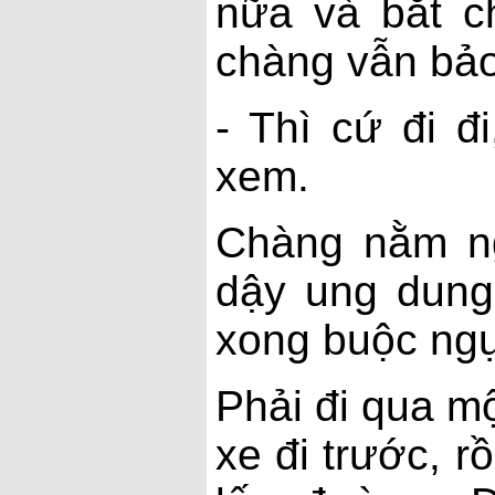
nữa và bắt c
chàng vẫn bảo
- Thì cứ đi đ
xem.
Chàng nằm ng
dậy ung dung
xong buộc ngự
Phải đi qua m
xe đi trước, r