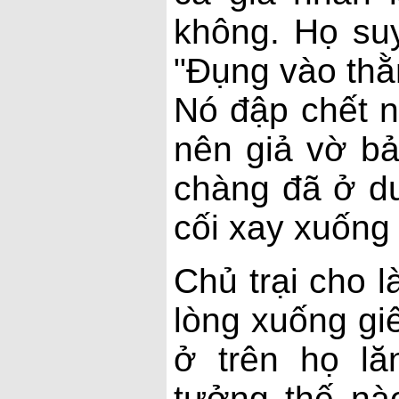
không. Họ suy
"Đụng vào thằ
Nó đập chết n
nên giả vờ bả
chàng đã ở dư
cối xay xuống
Chủ trại cho 
lòng xuống giế
ở trên họ lă
tưởng thế nà