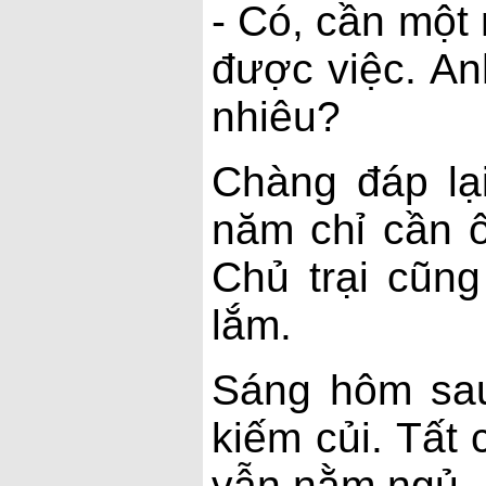
- Có, cần một
được việc. A
nhiêu?
Chàng đáp lại
năm chỉ cần ô
Chủ trại cũng 
lắm.
Sáng hôm sau
kiếm củi. Tất 
vẫn nằm ngủ. 