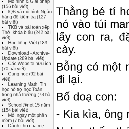
Mô hình & Giải pháp
(156 bài viết)
Thằng bé tí h
IQB và mô hình Ngân
hàng đề kiểm tra (127
nó vào túi ma
bài viết)
TKB và bài toán xếp
Thời khóa biểu (242 bài
lấy con ra, đ
viết)
Học tiếng Việt (183
cày.
bài viết)
Download - Archive-
Update (289 bài viết)
Bỗng có một n
Các Website hữu ích
(70 bài viết)
Cùng học (92 bài
đi lại.
viết)
Learning Math: Tin
học hỗ trợ học Toán
Bố doạ con:
trong nhà trường (78 bài
viết)
School@net 15 năm
(154 bài viết)
- Kia kìa, ông
Mỗi ngày một phần
mềm (7 bài viết)
Dành cho cha mẹ