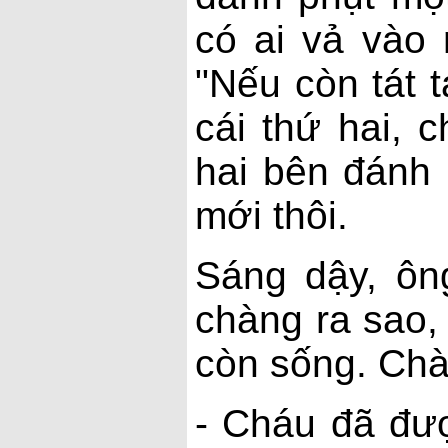
có ai vả vào
"Nếu còn tát t
cái thứ hai, 
hai bên đánh 
mới thôi.
Sáng dậy, ôn
chàng ra sao,
còn sống. Chà
- Cháu đã đư