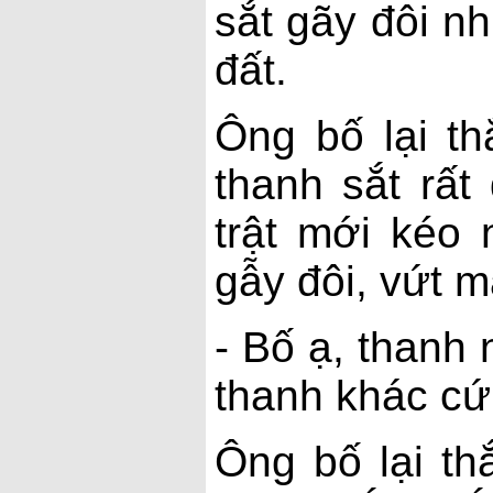
sắt gãy đôi n
đất.
Ông bố lại t
thanh sắt rất
trật mới kéo 
gẫy đôi, vứt m
- Bố ạ, thanh
thanh khác cứ
Ông bố lại t