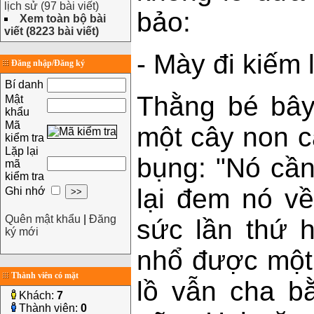
lịch sử (97 bài viết)
bảo:
Xem toàn bộ bài
viết (8223 bài viết)
- Mày đi kiếm 
Đăng nhập/Đăng ký
Bí danh
Thằng bé bây
Mật
khẩu
Mã
một cây non c
kiểm tra
Lặp lại
bụng: "Nó cần
mã
kiểm tra
lại đem nó v
Ghi nhớ
Quên mật khẩu
|
Đăng
sức lần thứ h
ký mới
nhổ được một
Thành viên có mặt
lồ vẫn cha bằ
Khách:
7
Thành viên:
0