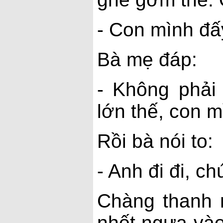
- Con mình đấ
Bà mẹ đáp:
- Không phải
lớn thế, con mì
Rồi bà nói to:
- Anh đi đi, c
Chàng thanh n
nhốt ngựa vào