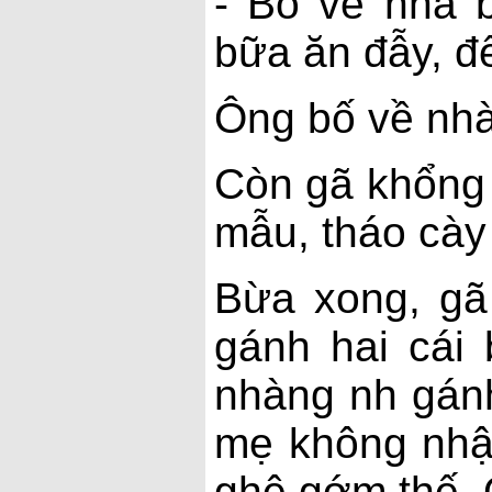
- Bố về nhà 
bữa ăn đẫy, đ
Ông bố về nhà
Còn gã khổng 
mẫu, tháo cày 
Bừa xong, gã
gánh hai cái
nhàng nh gánh
mẹ không nhận
ghê gớm thế. 