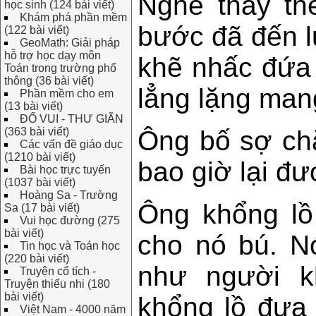
Nghe thấy th
học sinh (124 bài viết)
Khám phá phần mềm
bước đã đến l
(122 bài viết)
GeoMath: Giải pháp
hỗ trợ học dạy môn
khẽ nhấc đứa 
Toán trong trường phổ
thông (36 bài viết)
lẳng lặng mang
Phần mềm cho em
(13 bài viết)
ĐỐ VUI - THƯ GIÃN
(363 bài viết)
Ông bố sợ chẳ
Các vấn đề giáo dục
(1210 bài viết)
bao giờ lại đư
Bài học trực tuyến
(1037 bài viết)
Hoàng Sa - Trường
Ông khổng lồ
Sa (17 bài viết)
Vui học đường (275
bài viết)
cho nó bú. N
Tin học và Toán học
(220 bài viết)
như người k
Truyện cổ tích -
Truyện thiếu nhi (180
bài viết)
khổng lồ đưa
Việt Nam - 4000 năm