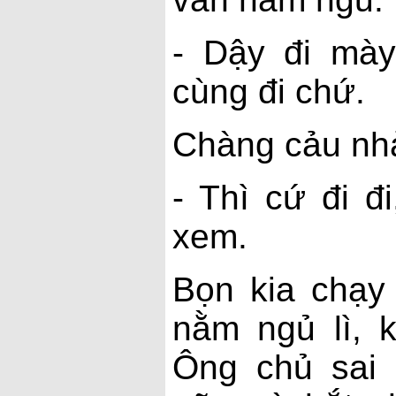
- Dậy đi mày
cùng đi chứ.
Chàng cảu nh
- Thì cứ đi đ
xem.
Bọn kia chạy
nằm ngủ lì, 
Ông chủ sai 