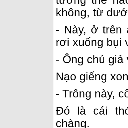
không, từ dưới
- Này, ở trên
rơi xuống bụi 
- Ông chủ giả v
Nạo giếng xon
- Trông này, 
Đó là cái th
chàng.