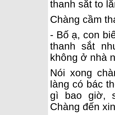
thanh sắt to l
Chàng cầm tha
- Bố ạ, con b
thanh sắt n
không ở nhà 
Nói xong chà
làng có bác th
gì bao giờ, 
Chàng đến xin