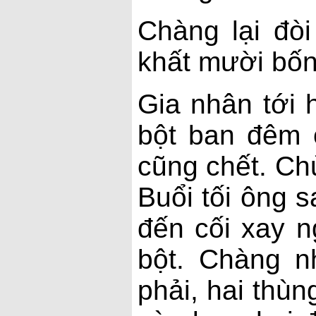
Chàng lại đòi
khất mười bốn
Gia nhân tới 
bột ban đêm 
cũng chết. Chủ
Buổi tối ông 
đến cối xay n
bột. Chàng n
phải, hai thùn