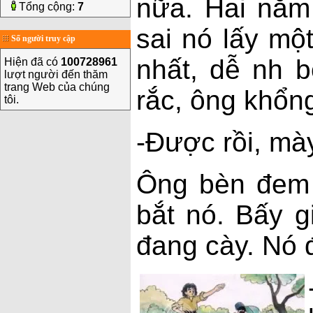
nữa. Hai năm 
Tổng cộng:
7
sai nó lấy một
Số người truy cập
nhất, dễ nh b
Hiện đã có
100728961
lượt người đến thăm
trang Web của chúng
rắc, ông khổng
tôi.
-Được rồi, mày
Ông bèn đem 
bắt nó. Bấy g
đang cày. Nó 