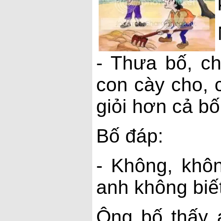
- Thưa bố, ch
con cày cho, c
giỏi hơn cả bố
Bố đáp:
- Không, khôn
anh không biết
Ông bố thấy 