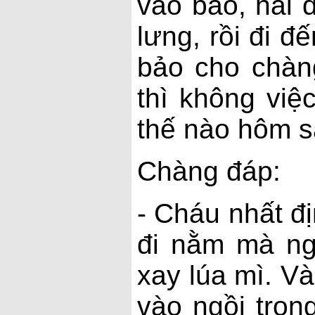
vào bao, hai 
lưng, rồi đi 
bảo cho chàn
thì không việ
thế nào hôm s
Chàng đáp:
- Cháu nhất đ
đi nằm mà ng
xay lúa mì. V
vào ngồi tron