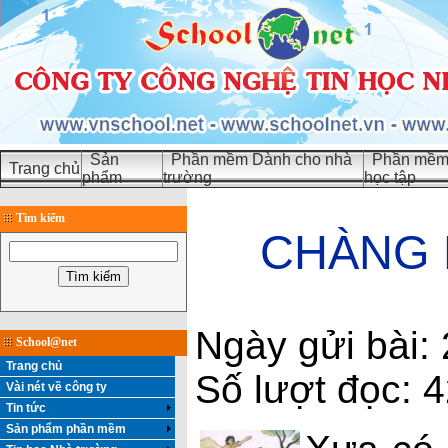
Sản
Phần mềm Dành cho nhà
Phần mềm 
Trang chủ
phẩm
trường
học tập
Tìm kiếm
CHÀNG 
Ngày gửi bài:
School@net
Trang chủ
Số lượt đọc: 
Vài nét về công ty
Tin tức
Sản phẩm phần mềm