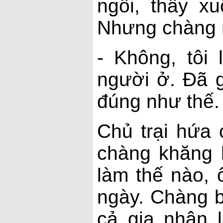
ngôi, thầy xu
Nhưng chàng 
- Không, tôi 
người ở. Đã g
đúng như thế.
Chủ trại hứa 
chàng khăng 
làm thế nào, 
ngày. Chàng b
cả gia nhân l