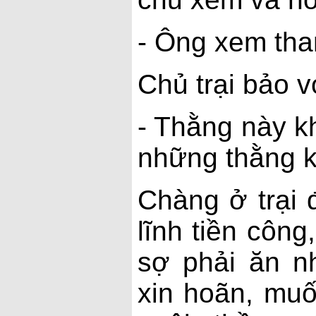
- Ông xem tha
Chủ trại bảo v
- Thằng này kh
những thằng k
Chàng ở trại
lĩnh tiền công
sợ phải ăn n
xin hoãn, muố