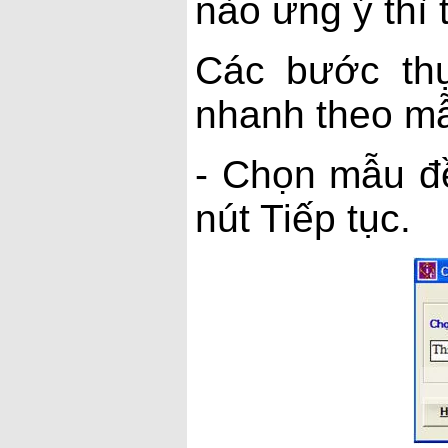
nào ưng ý thì t
Các bước thự
nhanh theo m
- Chọn mẫu đề
nút Tiếp tục.