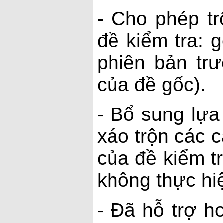
- Cho phép tr
đề kiểm tra: 
phiên bản trư
của đề gốc).
- Bổ sung lựa
xáo trộn các c
của đề kiểm tr
không thực hiệ
- Đã hỗ trợ h