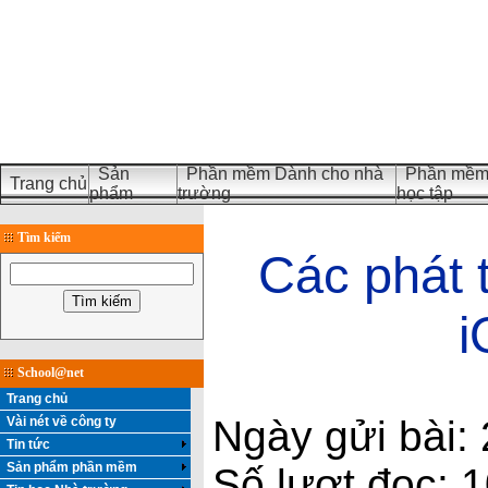
Sản
Phần mềm Dành cho nhà
Phần mềm 
Trang chủ
phẩm
trường
học tập
Tìm kiếm
Các phát 
i
School@net
Trang chủ
Ngày gửi bài:
Vài nét về công ty
Tin tức
Sản phẩm phần mềm
Số lượt đọc: 