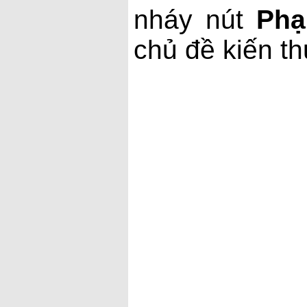
nháy nút
Phạ
chủ đề kiến th