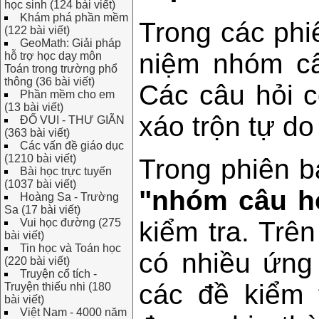
học sinh (124 bài viết)
Khám phá phần mềm
Trong các phi
(122 bài viết)
GeoMath: Giải pháp
niệm nhóm câ
hỗ trợ học dạy môn
Toán trong trường phổ
thông (36 bài viết)
Các câu hỏi c
Phần mềm cho em
(13 bài viết)
xáo trộn tự do
ĐỐ VUI - THƯ GIÃN
(363 bài viết)
Các vấn đề giáo dục
(1210 bài viết)
Trong phiên b
Bài học trực tuyến
(1037 bài viết)
"nhóm câu h
Hoàng Sa - Trường
Sa (17 bài viết)
Vui học đường (275
kiểm tra. Trê
bài viết)
Tin học và Toán học
có nhiều ứng 
(220 bài viết)
Truyện cổ tích -
các đề kiểm 
Truyện thiếu nhi (180
bài viết)
Việt Nam - 4000 năm