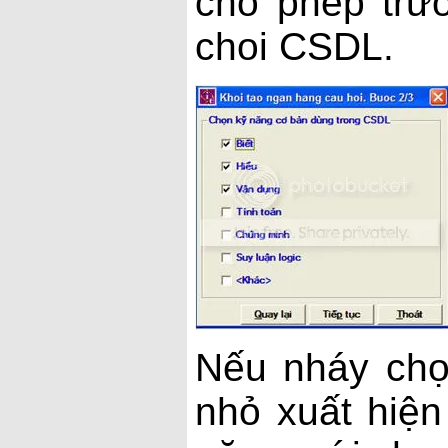
cho phép trư
choi CSDL.
Nếu nháy chọn
nhỏ xuất hiện