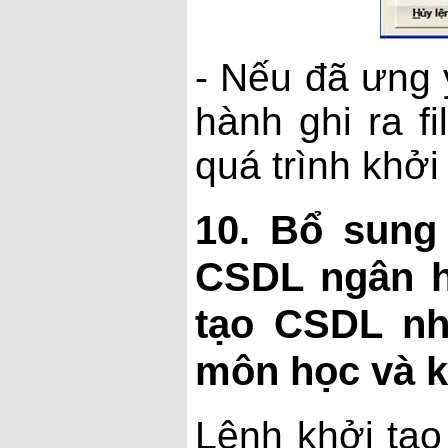
- Nếu đã ưng 
hành ghi ra fi
quá trình khởi
10. Bổ sung
CSDL ngân h
tạo CSDL nh
môn học và k
Lệnh khởi tạ