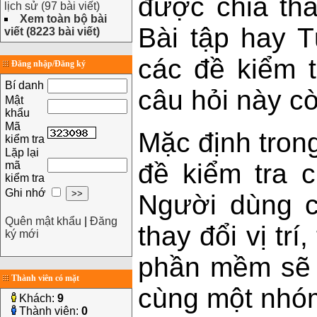
được chia th
lịch sử (97 bài viết)
Xem toàn bộ bài
Bài tập hay T
viết (8223 bài viết)
các đề kiểm t
Đăng nhập/Đăng ký
Bí danh
câu hỏi này c
Mật
khẩu
Mã
Mặc định trong
kiểm tra
Lặp lại
đề kiểm tra 
mã
kiểm tra
Ghi nhớ
Người dùng c
Quên mật khẩu
|
Đăng
thay đổi vị tr
ký mới
phần mềm sẽ c
Thành viên có mặt
cùng một nhó
Khách:
9
Thành viên:
0