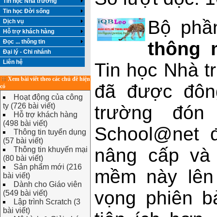
Tin học Nhà trường
Tin học Đời sống
Bộ ph
Dịch vụ
Hỗ trợ khách hàng
Đọc ... thông tin
thông 
Đại lý - Chi nhánh
Liên hệ
Tin học Nhà t
Xem bài viết theo các chủ đề hiện
đã được đôn
có
Hoạt động của công
ty (726 bài viết)
trường đón
Hỗ trợ khách hàng
(498 bài viết)
School@net đ
Thông tin tuyển dụng
(57 bài viết)
nâng cấp và 
Thông tin khuyến mại
(80 bài viết)
Sản phẩm mới (216
mềm này lên 
bài viết)
Dành cho Giáo viên
vọng phiên b
(549 bài viết)
Lập trình Scratch (3
bài viết)