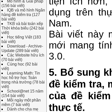
tiện ích hơn
Mô hình & Giải pháp
(156 bài viết)
dụng trên thự
IQB và mô hình Ngân
hàng đề kiểm tra (127
bài viết)
Nam.
TKB và bài toán xếp
Thời khóa biểu (242 bài
Bài viết này 
viết)
Học tiếng Việt (183
bài viết)
mới mang tín
Download - Archive-
Update (289 bài viết)
3.0.
Các Website hữu ích
(70 bài viết)
Cùng học (92 bài
5. Bổ sung k
viết)
Learning Math: Tin
học hỗ trợ học Toán
đề kiểm tra, 
trong nhà trường (78 bài
viết)
School@net 15 năm
của đề kiểm
(154 bài viết)
Mỗi ngày một phần
thực tế.
mềm (7 bài viết)
Dành cho cha mẹ