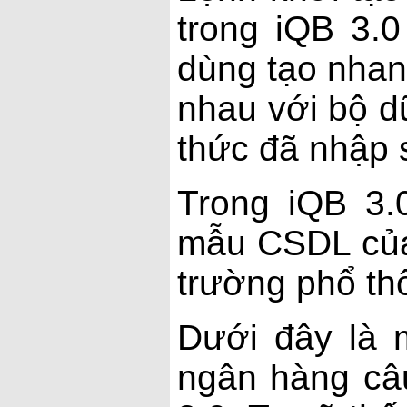
trong iQB 3.
dùng tạo nha
nhau với bộ d
thức đã nhập 
Trong iQB 3.
mẫu CSDL của 
trường phổ thô
Dưới đây là 
ngân hàng câu