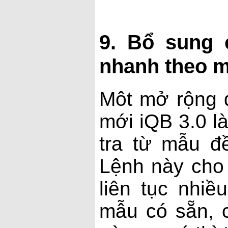
9. Bổ sung 
nhanh theo m
Môt mở rộng 
mới iQB 3.0 l
tra từ mẫu đ
Lệnh này cho
liên tục nhiề
mẫu có sẵn, c