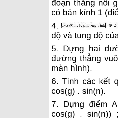
đoạn thẳng nối 
có bán kính 1 (đi
4.
độ và tung độ củ
5. Dựng hai đư
đường thẳng vuôn
màn hình).
6. Tính các kết qu
cos(g) . sin(n).
7. Dựng điểm A(c
cos(g) . sin(n))