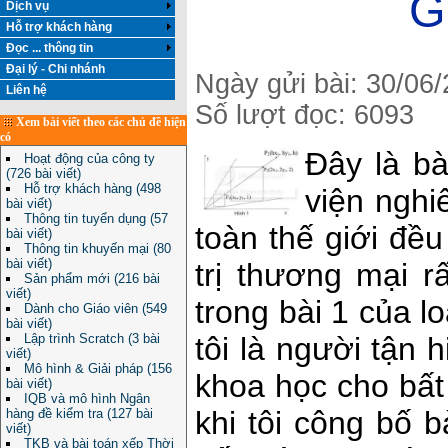
G
Dịch vụ
Hỗ trợ khách hàng
Đọc ... thông tin
Đại lý - Chi nhánh
Ngày gửi bài: 30/06
Liên hệ
Số lượt đọc: 6093
Xem bài viết theo các chủ đề hiện
có
Đây là bà
Hoạt động của công ty
(726 bài viết)
Hỗ trợ khách hàng (498
viện nghi
bài viết)
Thông tin tuyển dụng (57
toàn thế giới đều
bài viết)
Thông tin khuyến mại (80
bài viết)
trị thương mại r
Sản phẩm mới (216 bài
viết)
trong bài 1 của lo
Dành cho Giáo viên (549
bài viết)
tôi là người tận
Lập trình Scratch (3 bài
viết)
Mô hình & Giải pháp (156
khoa học cho bất
bài viết)
IQB và mô hình Ngân
khi tôi công bố 
hàng đề kiểm tra (127 bài
viết)
TKB và bài toán xếp Thời