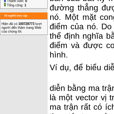
Thành viên:
0
đường thẳng đượ
Tổng cộng:
1
nó. Một mặt con
Số người truy cập
Hiện đã có
100728773
lượt
điểm của nó. Do 
người đến thăm trang Web
của chúng tôi.
thể định nghĩa b
điểm và được co
hình.
Ví dụ, để biểu di
diễn bằng ma trậ
là một vector vị 
ma trận rất có í