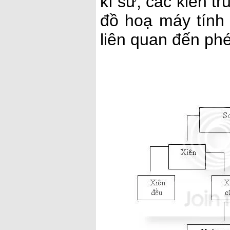
kĩ sư, các kiến t
đồ hoạ máy tính 
liên quan đến phé