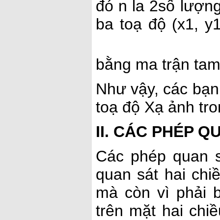
đó n la 2số lượn
ba toạ độ (x1, y1
bằng ma trận tam
Như vậy, các bạn
toạ độ Xạ ảnh tro
II. CÁC PHÉP Q
Các phép quan s
quan sát hai chi
mà còn vì phải 
trên mặt hai chi