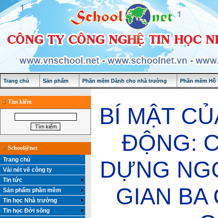
Trang chủ
Sản phẩm
Phần mềm Dành cho nhà trường
Phần mềm Hỗ t
Tìm kiếm
BÍ MẬT C
ĐỘNG: 
School@net
Trang chủ
DỰNG NGỌ
Vài nét về công ty
Tin tức
GIAN BA
Sản phẩm phần mềm
Tin học Nhà trường
Tin học Đời sống