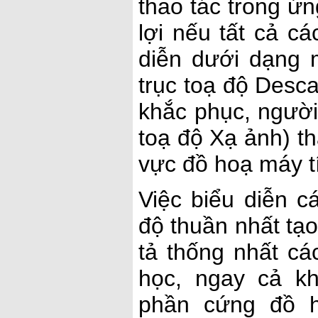
thao tác trong ứ
lợi nếu tất cả c
diễn dưới dạng 
trục toạ độ Desc
khắc phục, người
toạ độ Xạ ảnh) th
vực đồ hoạ máy t
Việc biểu diễn c
độ thuần nhất tạ
tả thống nhất cá
học, ngay cả kh
phần cứng đồ h