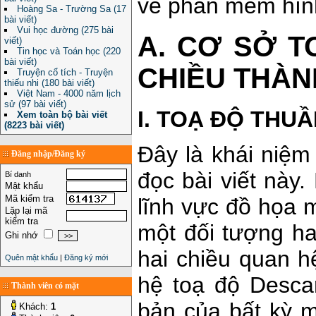
về phần mềm hìn
Hoàng Sa - Trường Sa (17
bài viết)
Vui học đường (275 bài
A. CƠ SỞ T
viết)
Tin học và Toán học (220
bài viết)
CHIỀU THÀN
Truyện cổ tích - Truyện
thiếu nhi (180 bài viết)
Việt Nam - 4000 năm lịch
sử (97 bài viết)
I. TOẠ ĐỘ THUẦ
Xem toàn bộ bài viết
(8223 bài viết)
Đây là khái niệm
Đăng nhập/Đăng ký
đọc bài viết này
Bí danh
Mật khẩu
Mã kiểm tra
lĩnh vực đồ họa 
Lặp lại mã
kiểm tra
một đối tượng ha
Ghi nhớ
hai chiều quan h
Quên mật khẩu
|
Đăng ký mới
hệ toạ độ Desca
Thành viên có mặt
bản của bất kỳ m
Khách:
1