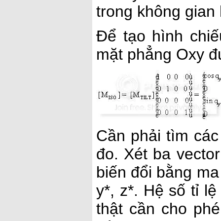
trong không gian 
Để tạo hình chiế
mặt phẳng Oxy đư
Cần phải tìm các 
đo. Xét ba vector
biến đổi bằng ma 
y*, z*. Hệ số tỉ l
thật cần cho phé