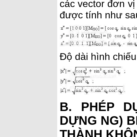
các vector đơn vị
được tính như sa
Độ dài hình chiếu
B. PHÉP D
DỰNG NG) B
THÀNH KHÔN