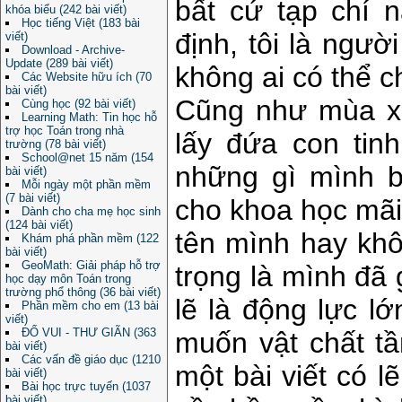
bất cứ tạp chí 
khóa biểu (242 bài viết)
Học tiếng Việt (183 bài
định, tôi là ngườ
viết)
Download - Archive-
Update (289 bài viết)
không ai có thể c
Các Website hữu ích (70
bài viết)
Cũng như mùa xu
Cùng học (92 bài viết)
Learning Math: Tin học hỗ
trợ học Toán trong nhà
lấy đứa con tin
trường (78 bài viết)
School@net 15 năm (154
những gì mình b
bài viết)
Mỗi ngày một phần mềm
(7 bài viết)
cho khoa học mãi
Dành cho cha mẹ học sinh
(124 bài viết)
tên mình hay kh
Khám phá phần mềm (122
bài viết)
GeoMath: Giải pháp hỗ trợ
trọng là mình đã 
học dạy môn Toán trong
trường phổ thông (36 bài viết)
lẽ là động lực l
Phần mềm cho em (13 bài
viết)
ĐỐ VUI - THƯ GIÃN (363
muốn vật chất t
bài viết)
Các vấn đề giáo dục (1210
một bài viết có lẽ
bài viết)
Bài học trực tuyến (1037
bài viết)