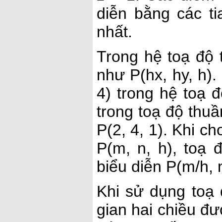
diễn bằng các t
nhất.
Trong hệ toạ độ 
như P(hx, hy, h).
4) trong hệ toạ 
trong toạ độ thuầ
P(2, 4, 1). Khi c
P(m, n, h), toạ 
biểu diễn P(m/h, n
Khi sử dụng toạ 
gian hai chiều đư