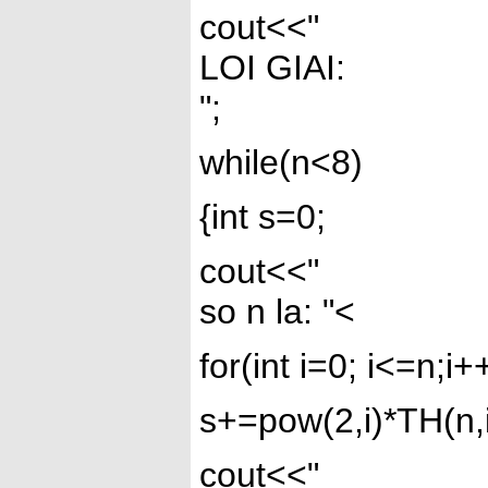
cout<<"
LOI GIAI:
";
while(n<8)
{int s=0;
cout<<"
so n la: "<
for(int i=0; i<=n;i+
s+=pow(2,i)*TH(n,i
cout<<"