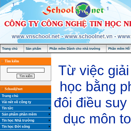
Trang chủ
Sản phẩm
Phần mềm Dành cho nhà trường
Phần mềm Hỗ t
Tìm kiếm
Từ việc giải
học bằng p
School@net
Trang chủ
đôi điều suy
Vài nét về công ty
Tin tức
dục môn to
Sản phẩm phần mềm
Tin học Nhà trường
Tin học Đời sống