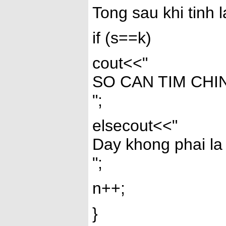
Tong sau khi tinh l
if (s==k)
cout<<"
SO CAN TIM CHI
";
elsecout<<"
Day khong phai la
";
n++;
}