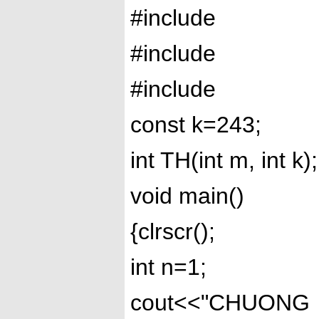
#include
#include
#include
const k=243;
int TH(int m, int k);
void main()
{clrscr();
int n=1;
cout<<"CHUONG