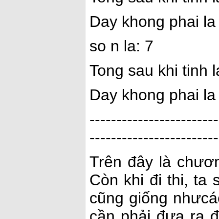
Day khong phai la
so n la: 7
Tong sau khi tinh 
Day khong phai la
------------------------
------------------------
Trên đây là chương
Còn khi đi thi, ta 
cũng giống nhưcác
cần phải đưa ra đ