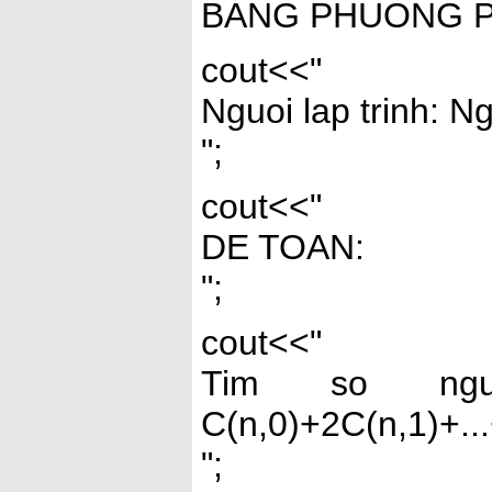
BANG PHUONG PH
cout<<"
Nguoi lap trinh: 
";
cout<<"
DE TOAN:
";
cout<<"
Tim so ng
C(n,0)+2C(n,1)+..
";