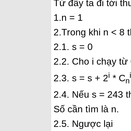
Từ đây ta đi tới th
1.n = 1
2.Trong khi n < 8 t
2.1. s = 0
2.2. Cho i chạy từ
i
2.3. s = s + 2
* C
n
2.4. Nếu s = 243 t
Số cần tìm là n.
2.5. Ngược lại