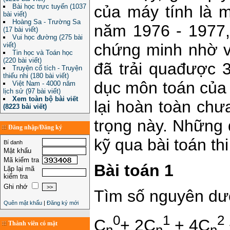
Bài học trực tuyến (1037
của máy tính là m
bài viết)
Hoàng Sa - Trường Sa
năm 1976 - 1977,
(17 bài viết)
Vui học đường (275 bài
chứng minh nhờ v
viết)
Tin học và Toán học
(220 bài viết)
đã trải quađược 
Truyện cổ tích - Truyện
thiếu nhi (180 bài viết)
dục môn toán của 
Việt Nam - 4000 năm
lịch sử (97 bài viết)
Xem toàn bộ bài viết
lại hoàn toàn chư
(8223 bài viết)
trọng này. Những đ
Đăng nhập/Đăng ký
kỹ qua bài toán th
Bí danh
Mật khẩu
Mã kiểm tra
Bài toán 1
Lặp lại mã
kiểm tra
Ghi nhớ
Tìm số nguyên dư
Quên mật khẩu
|
Đăng ký mới
0
1
2
C
+ 2C
+ 4C
Thành viên có mặt
n
n
n