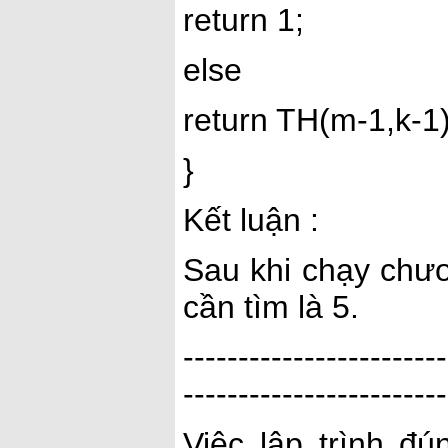
return 1;
else
return TH(m-1,k-1
}
Kết luận :
Sau khi chạy chươ
cần tìm là 5.
------------------------
------------------------
Việc lập trình đ