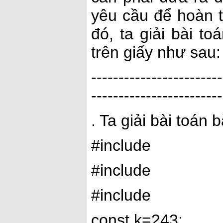
yêu cầu để hoàn 
đó, ta giải bài t
trên giấy như sau:
------------------------
------------------------
. Ta giải bài toán
#include
#include
#include
const k=243;