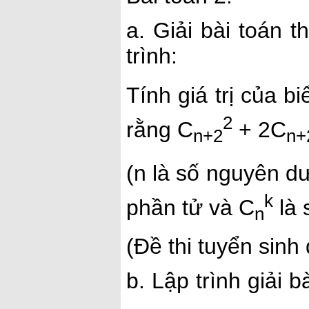
a. Giải bài toán 
trình:
Tính giá trị của b
2
rằng C
+ 2C
n+2
n+
(n là số nguyên d
k
phần tử và C
là 
n
(Đề thi tuyển sin
b. Lập trình giải
.