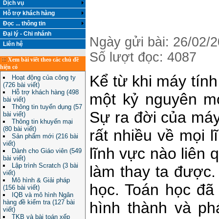
Dịch vụ
Hỗ trợ khách hàng
Đọc ... thông tin
Đại lý - Chi nhánh
Ngày gửi bài: 26/02/
Liên hệ
Số lượt đọc: 4087
Xem bài viết theo các chủ đề
hiện có
Kể từ khi máy tính
Hoạt động của công ty
(726 bài viết)
Hỗ trợ khách hàng (498
một kỷ nguyên mớ
bài viết)
Thông tin tuyển dụng (57
Sự ra đời của máy
bài viết)
Thông tin khuyến mại
(80 bài viết)
rất nhiều về mọi 
Sản phẩm mới (216 bài
viết)
lĩnh vực nào liên 
Dành cho Giáo viên (549
bài viết)
Lập trình Scratch (3 bài
làm thay ta được.
viết)
Mô hình & Giải pháp
học. Toán học đã
(156 bài viết)
IQB và mô hình Ngân
hàng đề kiểm tra (127 bài
hình thành và phá
viết)
TKB và bài toán xếp