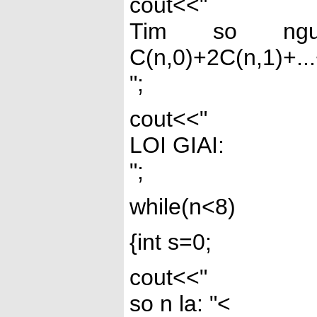
cout<<"
Tim so ng
C(n,0)+2C(n,1)+..
";
cout<<"
LOI GIAI:
";
while(n<8)
{int s=0;
cout<<"
so n la: "<