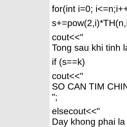
for(int i=0; i<=n;i+
s+=pow(2,i)*TH(n,i
cout<<"
Tong sau khi tinh l
if (s==k)
cout<<"
SO CAN TIM CHI
";
elsecout<<"
Day khong phai la