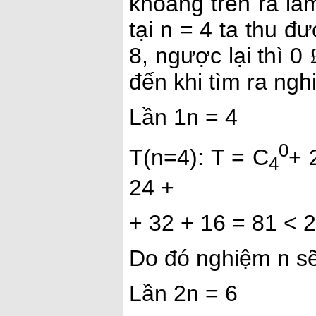
khoảng trên ra là
tại n = 4 ta thu đ
8, ngược lại thì 0
đến khi tìm ra ngh
Lần 1n = 4
0
T(n=4): T = C
+ 
4
24 +
+ 32 + 16 = 81 < 
Do đó nghiệm n sẽ
Lần 2n = 6