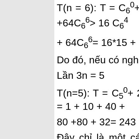
0
T(n = 6): T = C
6
6
4
+64C
> 16 C
6
6
6
+ 64C
= 16*15 + 
6
Do đó, nếu có ngh
Lần 3n = 5
0
T(n=5): T = C
+ 
5
= 1 + 10 + 40 +
80 +80 + 32= 243
Đây chỉ là một c