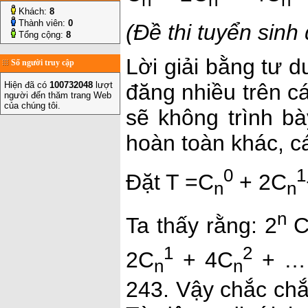
Khách:
8
Thành viên:
0
(Đề thi tuyển sin
Tổng cộng:
8
Lời giải bằng tư 
Số người truy cập
đăng nhiều trên cá
Hiện đã có
100732048
lượt
người đến thăm trang Web
của chúng tôi.
sẽ không trình bà
hoàn toàn khác, c
0
1
Đặt T =C
+ 2C
n
n
n
Ta thấy rằng: 2
1
2
2C
+ 4C
+ …
n
n
243. Vậy chắc chắ