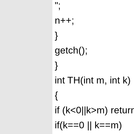
";
n++;
}
getch();
}
int TH(int m, int k)
{
if (k<0||k>m) retur
if(k==0 || k==m)