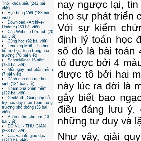
nay ngược lại, tin
Thời khóa biểu (242 bài
viết)
cho sự phát triển 
Học tiếng Việt (183 bài
viết)
Download - Archive-
Với sự kiểm chứ
Update (289 bài viết)
Các Website hữu ích (70
định lý toán học 
bài viết)
Cùng học (92 bài viết)
Learning Math: Tin học
số đó là bài toán
hỗ trợ học Toán trong nhà
trường (78 bài viết)
tô được bởi 4 màu
School@net 15 năm
(154 bài viết)
Mỗi ngày một phần mềm
được tô bởi hai 
(7 bài viết)
Dành cho cha mẹ học
này lúc ra đời là
sinh (124 bài viết)
Khám phá phần mềm
(122 bài viết)
gây biết bao ngạc
GeoMath: Giải pháp hỗ
trợ học dạy môn Toán trong
điều đáng lưu ý,
trường phổ thông (36 bài
viết)
Phần mềm cho em (13
những tư duy và lậ
bài viết)
ĐỐ VUI - THƯ GIÃN
(363 bài viết)
Như vậy, giải quy
Các vấn đề giáo dục
(1210 bài viết)