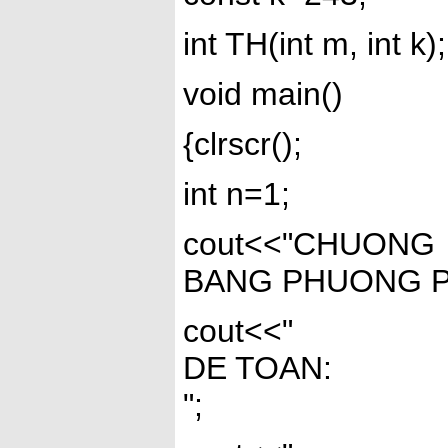
int TH(int m, int k);
void main()
{clrscr();
int n=1;
cout<<"CHUONG
BANG PHUONG PH
cout<<"
DE TOAN:
";