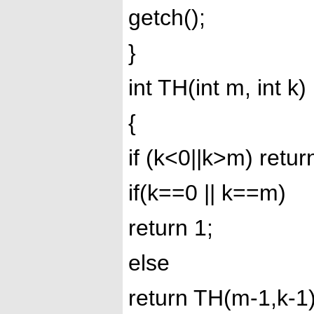
getch();
}
int TH(int m, int k)
{
if (k<0||k>m) retur
if(k==0 || k==m)
return 1;
else
return TH(m-1,k-1