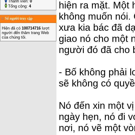
Thành viên:
0
hiện ra mặt. Một h
Tổng cộng:
4
không muốn nói. C
Số người truy cập
xưa kia bác đã dạ
Hiện đã có
100714716
lượt
người đến thăm trang Web
giao nó cho một n
của chúng tôi.
người đó đã cho 
- Bố không phải l
sẽ không có quyền
Nó đến xin một v
ngày hẹn, nó đi v
nơi, nó vẽ một v