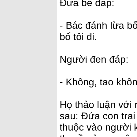
Đứa bé đáp:
- Bác đánh lừa bố
bố tôi đi.
Người đen đáp:
- Không, tao khôn
Họ thảo luận với 
sau: Đứa con tra
thuộc vào người k