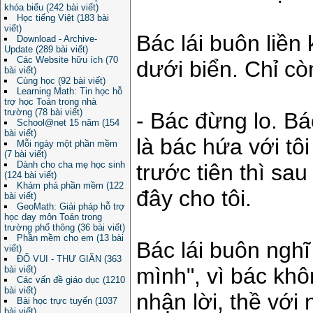
khóa biểu (242 bài viết)
Học tiếng Việt (183 bài
viết)
Bác lái buôn liền
Download - Archive-
Update (289 bài viết)
Các Website hữu ích (70
dưới biển. Chỉ cò
bài viết)
Cùng học (92 bài viết)
Learning Math: Tin học hỗ
trợ học Toán trong nhà
trường (78 bài viết)
- Bác đừng lo. B
School@net 15 năm (154
bài viết)
là bác hứa với tô
Mỗi ngày một phần mềm
(7 bài viết)
Dành cho cha mẹ học sinh
trước tiên thì sa
(124 bài viết)
Khám phá phần mềm (122
đây cho tôi.
bài viết)
GeoMath: Giải pháp hỗ trợ
học dạy môn Toán trong
trường phổ thông (36 bài viết)
Phần mềm cho em (13 bài
Bác lái buôn nghĩ
viết)
ĐỐ VUI - THƯ GIÃN (363
mình", vì bác khô
bài viết)
Các vấn đề giáo dục (1210
bài viết)
nhận lời, thề với
Bài học trực tuyến (1037
bài viết)