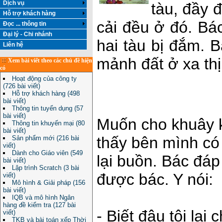
Dịch vụ
tàu, đầy đ
Hỗ trợ khách hàng
cải đều ở đó. Bá
Đọc ... thông tin
Đại lý - Chi nhánh
hai tàu bị đắm. 
Liên hệ
mảnh đất ở xa thị
Xem bài viết theo các chủ đề hiện
có
Hoạt động của công ty
(726 bài viết)
Hỗ trợ khách hàng (498
bài viết)
Thông tin tuyển dụng (57
bài viết)
Muốn cho khuây kh
Thông tin khuyến mại (80
bài viết)
thấy bên mình có
Sản phẩm mới (216 bài
viết)
Dành cho Giáo viên (549
lại buồn. Bác đáp
bài viết)
Lập trình Scratch (3 bài
được bác. Y nói:
viết)
Mô hình & Giải pháp (156
bài viết)
IQB và mô hình Ngân
hàng đề kiểm tra (127 bài
- Biết đâu tôi lại
viết)
TKB và bài toán xếp Thời