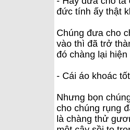
- Hãy đưa cho ta 
đức tính ấy thật 
Chúng đưa cho c
vào thì đã trở thà
đó chàng lại hiệ
- Cái áo khoác tố
Nhưng bọn chúng
cho chúng rụng 
là chàng thử gươm
một cây sồi to tr