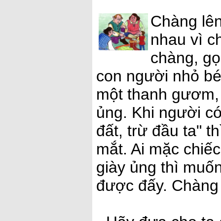
Chàng lên
nhau vì ch
chàng, gọ
con người nhỏ bé
một thanh gươm, 
ủng. Khi người c
đất, trừ đầu ta" t
mắt. Ai mặc chiếc 
giày ủng thì muốn
được đấy. Chàng