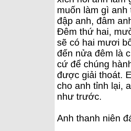
muốn làm gì anh 
đập anh, đâm anh
Đêm thứ hai, mườ
sẽ có hai mươi b
đến nửa đêm là c
cứ để chúng hành
được giải thoát. 
cho anh tỉnh lại, 
như trước.
Anh thanh niên đ