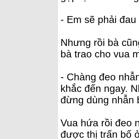
- Em sẽ phải đau 
Nhưng rồi bà cũn
bà trao cho vua m
- Chàng đeo nhẫn
khắc đến ngay. N
đừng dùng nhẫn 
Vua hứa rồi đeo 
được thị trấn bố ở