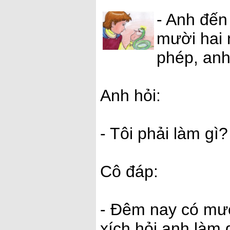
- Anh đến
mười hai 
phép, anh 
Anh hỏi:
- Tôi phải làm gì?
Cô đáp:
- Đêm nay có mườ
xích hỏi anh làm