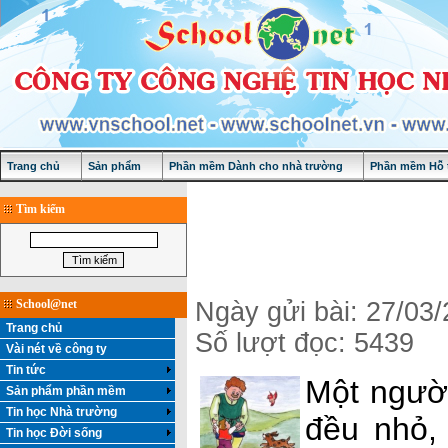
Trang chủ
Sản phẩm
Phần mềm Dành cho nhà trường
Phần mềm Hỗ t
Tìm kiếm
School@net
Ngày gửi bài: 27/03
Trang chủ
Số lượt đọc: 5439
Vài nét về công ty
Tin tức
Một người
Sản phẩm phần mềm
Tin học Nhà trường
đều nhỏ, 
Tin học Đời sống