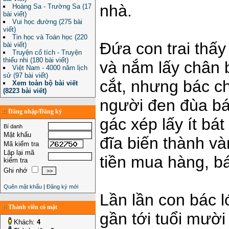
nhà.
Hoàng Sa - Trường Sa (17
bài viết)
Vui học đường (275 bài
viết)
Tin học và Toán học (220
Đứa con trai thấy
bài viết)
Truyện cổ tích - Truyện
thiếu nhi (180 bài viết)
và nắm lấy chân b
Việt Nam - 4000 năm lịch
sử (97 bài viết)
cắt, nhưng bác ch
Xem toàn bộ bài viết
(8223 bài viết)
người đen đùa bá
Đăng nhập/Đăng ký
gác xép lấy ít bá
Bí danh
Mật khẩu
đĩa biến thành và
Mã kiểm tra
Lặp lại mã
tiền mua hàng, bá
kiểm tra
Ghi nhớ
Quên mật khẩu
|
Đăng ký mới
Lần lần con bác 
Thành viên có mặt
gần tới tuổi mười 
Khách:
4