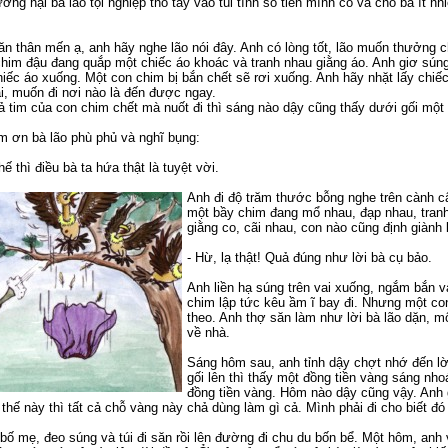
ng hại bà lão tội nghiệp thò tay vào túi tính số tiền mình có và cho bà ít nhiề
ăn thân mến ạ, anh hãy nghe lão nói đây. Anh có lòng tốt, lão muốn thưởng ch
chim đậu đang quắp một chiếc áo khoác và tranh nhau giằng áo. Anh giơ sú
hiếc áo xuống. Một con chim bị bắn chết sẽ rơi xuống. Anh hãy nhặt lấy chiế
i, muốn đi nơi nào là đến được ngay.
 tim của con chim chết mà nuốt đi thì sáng nào dậy cũng thấy dưới gối một 
m ơn bà lão phù phủ và nghĩ bụng:
ế thì điều bà ta hứa thật là tuyệt vời.
Anh đi độ trăm thước bỗng nghe trên cành c
một bầy chim đang mổ nhau, đạp nhau, tranh
giằng co, cãi nhau, con nào cũng định giành 
- Hừ, lạ thật! Quả đúng như lời bà cụ bảo.
Anh liền hạ súng trên vai xuống, ngắm bắn v
chim lập tức kêu ầm ĩ bay đi. Nhưng một con
theo. Anh thợ săn làm như lời bà lão dặn, m
về nhà.
Sáng hôm sau, anh tỉnh dậy chợt nhớ đến lờ
gối lên thì thấy một đồng tiền vàng sáng nh
đồng tiền vàng. Hôm nào dậy cũng vậy. Anh 
 thế này thì tất cả chỗ vàng này chả dùng làm gì cả. Mình phải đi cho biết đ
t bố mẹ, đeo súng và túi đi săn rồi lên đường đi chu du bốn bể. Một hôm, anh