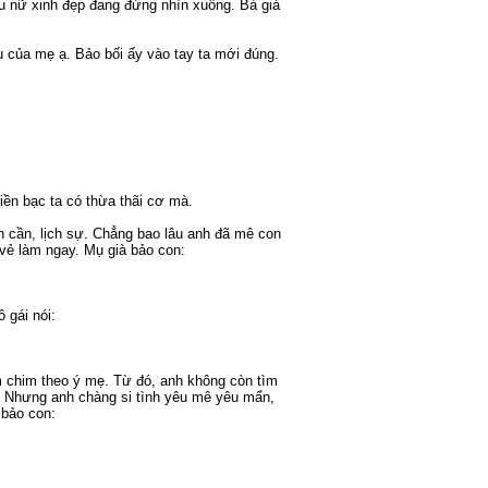
ếu nữ xinh đẹp đang đứng nhìn xuống. Bà già
êu của mẹ ạ. Bảo bối ấy vào tay ta mới đúng.
tiền bạc ta có thừa thãi cơ mà.
ân cần, lịch sự. Chẳng bao lâu anh đã mê con
 vẻ làm ngay. Mụ già bảo con:
 gái nói:
im chim theo ý mẹ. Từ đó, anh không còn tìm
i. Nhưng anh chàng si tình yêu mê yêu mẩn,
 bảo con: