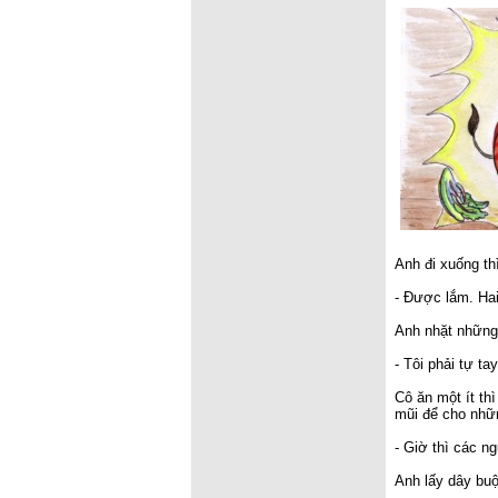
Anh đi xuống thì
- Được lắm. Hai
Anh nhặt những 
- Tôi phải tự t
Cô ăn một ít th
mũi để cho nhữn
- Giờ thì các ng
Anh lấy dây buộ