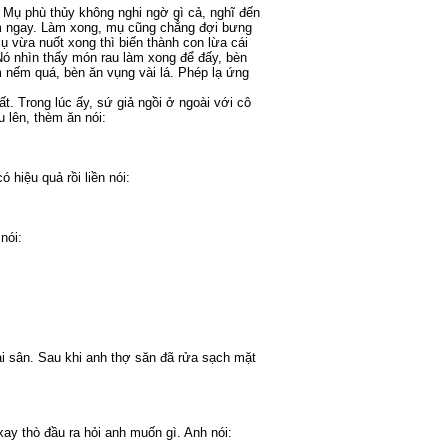
Mụ phù thủy không nghi ngờ gì cả, nghĩ đến
m ngay. Làm xong, mụ cũng chẳng đợi bưng
 vừa nuốt xong thì biến thành con lừa cái
Nó nhìn thấy món rau làm xong để đấy, bèn
 nếm quá, bèn ăn vụng vài lá. Phép lạ ứng
t. Trong lúc ấy, sứ giả ngồi ở ngoài với cô
 lên, thèm ăn nói:
 hiệu quả rồi liền nói:
nói:
oài sân. Sau khi anh thợ săn đã rửa sạch mặt
xay thò đầu ra hỏi anh muốn gì. Anh nói: