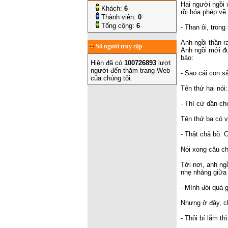
Hai người ngồi 
Khách:
6
rồi hóa phép về
Thành viên:
0
Tổng cộng:
6
- Than ôi, trong
Anh ngồi thần r
Số người truy cập
Anh ngồi mới đư
bảo:
Hiện đã có
100726893
lượt
người đến thăm trang Web
- Sao cái con s
của chúng tôi.
Tên thứ hai nói:
- Thì cứ dần ch
Tên thứ ba có vẻ
- Thật chả bõ. 
Nói xong câu chu
Tới nơi, anh ng
nhẹ nhàng giữa 
- Mình đói quá 
Nhưng ở đây, ch
- Thôi bí lắm t