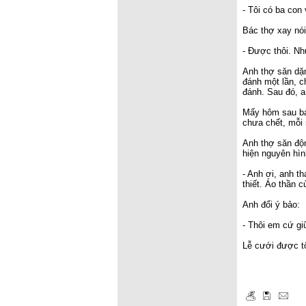
- Tôi có ba con 
Bác thợ xay nói
- Được thôi. Nh
Anh thợ săn dặn
đánh một lần, c
đánh. Sau đó, an
Mấy hôm sau bác
chưa chết, mỗi
Anh thợ săn độn
hiện nguyên hìn
- Anh ơi, anh t
thiết. Áo thần c
Anh đổi ý bảo:
- Thôi em cứ gi
Lễ cưới được t