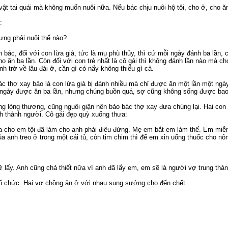
vật tai quái mà không muốn nuôi nữa. Nếu bác chịu nuôi hộ tôi, cho ở, cho ăn 
:
ưng phải nuôi thế nào?
 bác, đối với con lừa già, tức là mụ phù thủy, thì cứ mỗi ngày đánh ba lần, c
ho ăn ba lần. Còn đối với con trẻ nhất là cô gái thì không đánh lần nào mà c
h trở về lâu đài ở, cần gì có nấy không thiếu gì cả.
 thợ xay bảo là con lừa già bị đánh nhiều mà chỉ được ăn một lần một ngày n
 ngày được ăn ba lần, nhưng chúng buồn quá, sợ cũng không sống được bao 
g lòng thương, cũng nguôi giận nên bảo bác thợ xay đưa chúng lại. Hai con đ
h thành người. Cô gái đẹp quỳ xuống thưa:
ha cho em tội đã làm cho anh phải điêu đứng. Mẹ em bắt em làm thế. Em mi
ủa anh treo ở trong một cái tủ, còn tim chim thì để em xin uống thuốc cho nôn
ữ lấy. Anh cũng chả thiết nữa vì anh đã lấy em, em sẽ là người vợ trung thà
ổ chức. Hai vợ chồng ăn ở với nhau sung sướng cho đến chết.