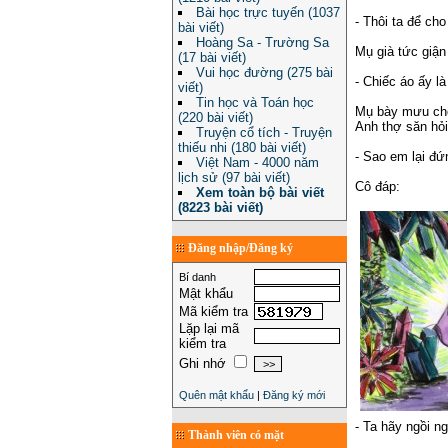
Bài học trực tuyến (1037
- Thôi ta để cho
bài viết)
Hoàng Sa - Trường Sa
Mụ già tức giận
(17 bài viết)
Vui học đường (275 bài
- Chiếc áo ấy l
viết)
Tin học và Toán học
Mụ bày mưu cho 
(220 bài viết)
Anh thợ săn hỏi
Truyện cổ tích - Truyện
thiếu nhi (180 bài viết)
- Sao em lại đứ
Việt Nam - 4000 năm
lịch sử (97 bài viết)
Cô đáp:
Xem toàn bộ bài viết
(8223 bài viết)
Đăng nhập/Đăng ký
Bí danh
Mật khẩu
Mã kiểm tra
Lặp lại mã
kiểm tra
Ghi nhớ
Quên mật khẩu
|
Đăng ký mới
- Ta hãy ngồi n
Thành viên có mặt