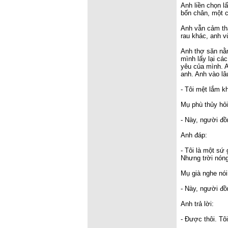
Anh liền chọn l
bốn chân, một cá
Anh vẫn cảm thấ
rau khác, anh vừ
Anh thợ săn nằm
mình lấy lại cá
yêu của mình. A
anh. Anh vào lâu
- Tôi mệt lắm k
Mụ phù thủy hỏi
- Này, người đồ
Anh đáp:
- Tôi là một sứ
Nhưng trời nóng
Mụ già nghe nói
- Này, người đồ
Anh trả lời:
- Được thôi. Tô