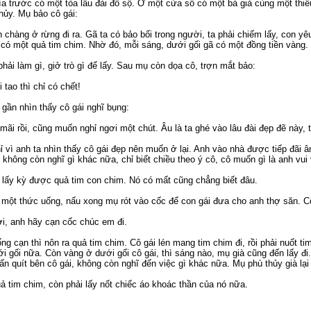
a trước có một tòa lâu đài đồ sộ. Ở một cửa sổ có một bà già cùng một thi
hủy. Mụ bảo cô gái:
h chàng ở rừng đi ra. Gã ta có bảo bối trong người, ta phải chiếm lấy, con y
có một quả tim chim. Nhờ đó, mỗi sáng, dưới gối gã có một đồng tiền vàng.
phải làm gì, giở trò gì để lấy. Sau mụ còn dọa cô, trợn mắt bảo:
 tao thì chỉ có chết!
 gần nhìn thấy cô gái nghĩ bụng:
 mãi rồi, cũng muốn nghỉ ngơi một chút. Âu là ta ghé vào lâu đài đẹp đẽ này, 
hỉ vì anh ta nhìn thấy cô gái đẹp nên muốn ở lại. Anh vào nhà được tiếp đãi 
 không còn nghĩ gì khác nữa, chỉ biết chiều theo ý cô, cô muốn gì là anh vui
ải lấy kỳ được quả tim con chim. Nó có mất cũng chẳng biết đâu.
một thức uống, nấu xong mụ rót vào cốc để con gái đưa cho anh thợ săn. Cô
ơi, anh hãy cạn cốc chúc em đi.
g cạn thì nôn ra quả tim chim. Cô gái lén mang tim chim đi, rồi phải nuốt t
i gối nữa. Còn vàng ở dưới gối cô gái, thì sáng nào, mụ già cũng đến lấy đ
ấn quít bên cô gái, không còn nghĩ đến việc gì khác nữa. Mụ phù thủy già lại
ả tim chim, còn phải lấy nốt chiếc áo khoác thần của nó nữa.