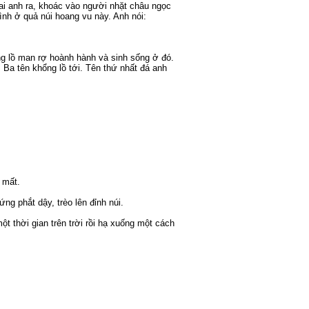
vai anh ra, khoác vào người nhặt châu ngọc
ình ở quả núi hoang vu này. Anh nói:
ng lồ man rợ hoành hành và sinh sống ở đó.
. Ba tên khổng lồ tới. Tên thứ nhất đá anh
 mất.
ng phắt dậy, trèo lên đỉnh núi.
ột thời gian trên trời rồi hạ xuống một cách