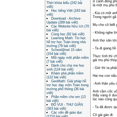
ở cánh đồng phí
Thời khóa biểu (242 bài
là một mụ phù t
viết)
Học tiếng Việt (183 bài
- Kia có một an
viết)
Trong người gã 
Download - Archive-
Update (289 bài viết)
Mụ cho cô biết 
Các Website hữu ích (70
bài viết)
- Không nghe lời
Cùng học (92 bài viết)
Learning Math: Tin học
Anh thợ săn tới
hỗ trợ học Toán trong nhà
trường (78 bài viết)
- Ta đi giang hồ
School@net 15 năm
(154 bài viết)
Thực tình thì c
Mỗi ngày một phần mềm
gái mụ phù thủy
(7 bài viết)
Dành cho cha mẹ học
- Giờ thì ta ph
sinh (124 bài viết)
Khám phá phần mềm
Hai mẹ con nấu 
(122 bài viết)
GeoMath: Giải pháp hỗ
- Anh thân yêu 
trợ học dạy môn Toán trong
trường phổ thông (36 bài
Anh cầm cốc uốn
viết)
thấy vàng ở dướ
Phần mềm cho em (13
lúc nào cũng qu
bài viết)
ĐỐ VUI - THƯ GIÃN
- Ta đã được qu
(363 bài viết)
Các vấn đề giáo dục
Cô gái gàn đi:
(1210 bài viết)