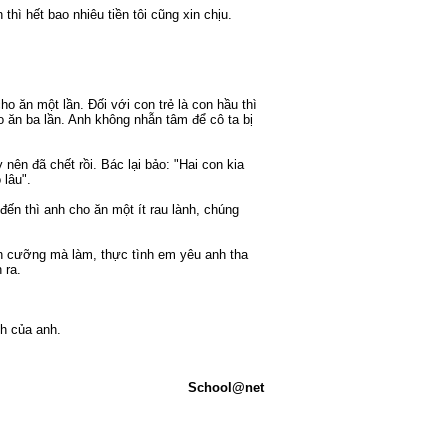
thì hết bao nhiêu tiền tôi cũng xin chịu.
ho ăn một lần. Đối với con trẻ là con hầu thì
ho ăn ba lần. Anh không nhẫn tâm để cô ta bị
ên đã chết rồi. Bác lại bảo: "Hai con kia
lâu".
ến thì anh cho ăn một ít rau lành, chúng
ễn cưỡng mà làm, thực tình em yêu anh tha
 ra.
nh của anh.
School@net