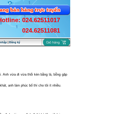
Hotline: 024.62511017
024.62511081
 nhập
|
Đăng ký
i. Anh vừa đi vừa thổi kèn bằng lá, bỗng gặp
hát, anh làm phúc bố thí cho tôi ít nhiều.