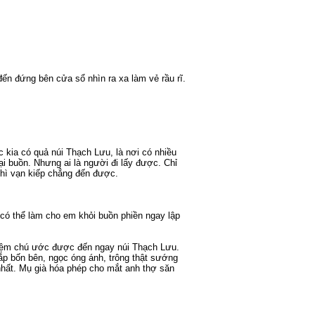
ến đứng bên cửa sổ nhìn ra xa làm vẻ rầu rĩ.
 kia có quả núi Thạch Lưu, là nơi có nhiều
i buồn. Nhưng ai là người đi lấy được. Chỉ
hì vạn kiếp chẳng đến được.
 có thể làm cho em khỏi buồn phiền ngay lập
niệm chú ước được đến ngay núi Thạch Lưu.
hắp bốn bên, ngọc óng ánh, trông thật sướng
nhất. Mụ già hóa phép cho mắt anh thợ săn