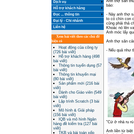
Anh thợ săn thươ
Dịch vụ
bảo:
Hỗ trợ khách hàng
- Này anh thợ s
Đọc ... thông tin
to có chín con 
Đại lý - Chi nhánh
cũng phải thả c
Liên hệ
Khoác nó lên va
Anh móc lấy quả
Xem bài viết theo các chủ đề
Anh thợ săn cả
hiện có
Hoạt động của công ty
- Nếu quả như th
(726 bài viết)
Hỗ trợ khách hàng (498
bài viết)
Thông tin tuyển dụng (57
bài viết)
Thông tin khuyến mại
(80 bài viết)
Sản phẩm mới (216 bài
viết)
Dành cho Giáo viên (549
bài viết)
Lập trình Scratch (3 bài
viết)
Mô hình & Giải pháp
(156 bài viết)
IQB và mô hình Ngân
"Cứ ở nhà ru rú
hàng đề kiểm tra (127 bài
viết)
Anh liền từ biệ
TKB và bài toán xếp