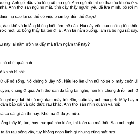
xuống. Anh gối đầu vào lòng cô mà ngủ. Anh ngủ rồi thì cô tháo áo khoác ở 
 nhà. Anh thợ săn ngủ no mắt, tỉnh dậy thấy người yêu đã lừa mình, bỏ rơi m
 thiên hạ sao lại có thể có việc phản bội đến thế được!
a, đau khổ và lo lắng không biết làm thế nào. Núi này vốn của những tên khổ
ợc một lúc bỗng thấy ba tên đi lại. Anh lại nằm xuống, làm ra bộ ngủ rất say
âu này lại nằm ườn ra đấy mà trầm ngâm thế này?
o nó chết quách đi.
 khinh bỉ nói:
Cứ để nó sống. Nó không ở đây nổi. Nếu leo lên đỉnh núi nó sẽ bị mây cuốn đi
yện, chúng đi qua. Anh thợ săn đã lắng tai nghe, nên khi chúng đi rồi, anh đứ
ồi nghỉ một lát thì có một đám mây trôi đến, cuốn lấy anh mang đi. Mây bay m
đám bắp cải và các thức rau khác. Anh thợ săn nhìn quanh và nói:
giá có cái gì ăn thì hay. Khó mà đi được nữa.
ẳng thấy lê, táo, hay thứ quả nào khác, thì toàn rau mà thôi. Sau anh nghĩ:
hì ta ăn rau sống vậy, tuy không ngon lành gì nhưng cũng mát rượi.