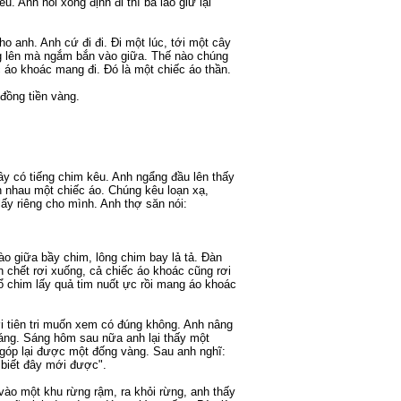
u. Anh nói xong định đi thì bà lão giữ lại
o anh. Anh cứ đi đi. Đi một lúc, tới một cây
ng lên mà ngắm bắn vào giữa. Thế nào chúng
c áo khoác mang đi. Đó là một chiếc áo thần.
đồng tiền vàng.
ây có tiếng chim kêu. Anh ngẩng đầu lên thấy
 nhau một chiếc áo. Chúng kêu loạn xạ,
lấy riêng cho mình. Anh thợ săn nói:
ào giữa bầy chim, lông chim bay lả tả. Đàn
 chết rơi xuống, cả chiếc áo khoác cũng rơi
ổ chim lấy quả tim nuốt ực rồi mang áo khoác
i tiên tri muốn xem có đúng không. Anh nâng
oáng. Sáng hôm sau nữa anh lại thấy một
góp lại được một đống vàng. Sau anh nghĩ:
ó biết đây mới được".
 vào một khu rừng rậm, ra khỏi rừng, anh thấy