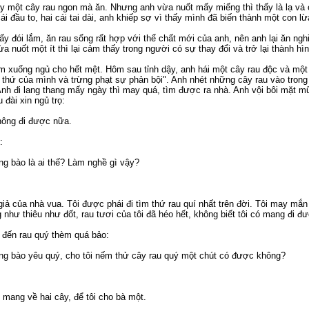
ấy một cây rau ngon mà ăn. Nhưng anh vừa nuốt mấy miếng thì thấy là lạ và
i đầu to, hai cái tai dài, anh khiếp sợ vì thấy mình đã biến thành một con lừ
y đói lắm, ăn rau sống rất hợp với thể chất mới của anh, nên anh lại ăn ngh
a nuốt một ít thì lại cảm thấy trong người có sự thay đổi và trở lại thành hì
 xuống ngủ cho hết mệt. Hôm sau tỉnh dậy, anh hái một cây rau độc và một c
c thứ của mình và trừng phạt sự phản bội". Anh nhét những cây rau vào trong
nh đi lang thang mấy ngày thì may quá, tìm được ra nhà. Anh vội bôi mặt m
 đài xin ngủ trọ:
hông đi được nữa.
:
ng bào là ai thế? Làm nghề gì vậy?
 giả của nhà vua. Tôi được phái đi tìm thứ rau quí nhất trên đời. Tôi may mắn
 như thiêu như đốt, rau tươi của tôi đã héo hết, không biết tôi có mang đi 
 đến rau quý thèm quá bảo:
ng bào yêu quý, cho tôi nếm thử cây rau quý một chút có được không?
i mang về hai cây, để tôi cho bà một.