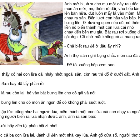
Anh mở bị, đưa cho mụ một cây rau độc. 
món ăn mới, mụ thèm rỏ dãi, vào bếp là
lên bàn nữa, đút luôn mấy lá vào mồm. Mụ
chạy ra sân. Đến lượt con hầu vào bếp. 
bưng lên. Đi đường quen nếp cũ, nó thèm
liền nó biến thành một con lừa cái nhỏ
chạy đến bên mụ già. Bát rau rơi xuống đấ
gái đẹp. Cô chờ mãi không có ai mang rau
- Chả biết rau để ở đâu ấy nhỉ?
Anh thợ săn nghĩ bụng chắc món rau đã có
- Để tôi xuống bếp xem sao.
 thấy có hai con lừa cái nhảy nhót ngoài sân, còn rau thì đổ ở dưới đất. Anh 
 đứa bay đã lấy phần rồi.
lá rau còn lại, bỏ vào bát bưng lên cho cô gái và nói:
ay bưng lên cho cô món ăn ngon để cô không phải suốt ruột.
ì lập tức cũng như hai người kia, biến thành một con lừa cái con chạy ra ng
g người biến ra lừa nhận được anh, anh ra sân bảo:
ười hãy đền tội phản bội đi nhé!
c cả ba con lừa lại, đánh đi đến một nhà xay lúa. Anh gõ cửa sổ, người thợ 