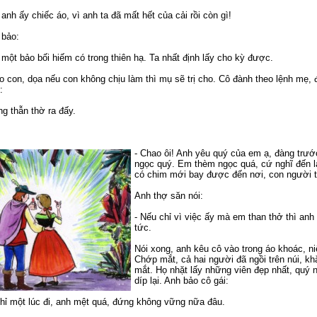
 anh ấy chiếc áo, vì anh ta đã mất hết của cải rồi còn gì!
 bảo:
à một bảo bối hiếm có trong thiên hạ. Ta nhất định lấy cho kỳ được.
con, dọa nếu con không chịu làm thì mụ sẽ trị cho. Cô đành theo lệnh mẹ, đ
:
ng thẫn thờ ra đấy.
- Chao ôi! Anh yêu quý của em ạ, đàng trước
ngọc quý. Em thèm ngọc quá, cứ nghĩ đến lạ
có chim mới bay được đến nơi, con người t
Anh thợ săn nói:
- Nếu chỉ vì việc ấy mà em than thở thì anh
tức.
Nói xong, anh kêu cô vào trong áo khoác, 
Chớp mắt, cả hai người đã ngồi trên núi, k
mắt. Họ nhặt lấy những viên đẹp nhất, quý 
díp lại. Anh bảo cô gái:
ghỉ một lúc đi, anh mệt quá, đứng không vững nữa đâu.