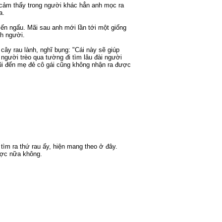
 cảm thấy trong người khác hẳn anh mọc ra
a.
iến ngấu. Mãi sau anh mới lần tới một giống
nh người.
ây rau lành, nghĩ bụng: "Cái này sẽ giúp
 người trèo qua tường đi tìm lâu đài người
ũi đến mẹ đẻ cô gái cũng không nhận ra được
 tìm ra thứ rau ấy, hiện mang theo ở đây.
được nữa không.