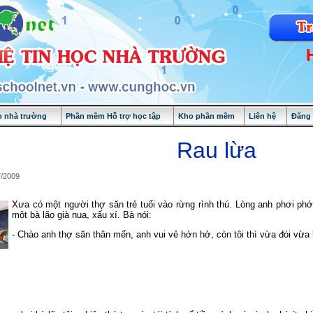
 nhà trường
Phần mềm Hỗ trợ học tập
Kho phần mềm
Liên hệ
Đăng
Rau lừa
7/2009
Xưa có một người thợ săn trẻ tuổi vào rừng rình thú. Lòng anh phơi phớ
một bà lão già nua, xấu xí. Bà nói:
- Chào anh thợ săn thân mến, anh vui vẻ hớn hở, còn tôi thì vừa đói vừa k