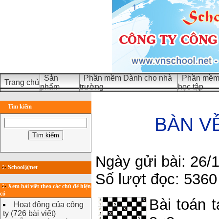
Sản
Phần mềm Dành cho nhà
Phần mềm 
Trang chủ
phẩm
trường
học tập
Tìm kiếm
BÀN VỀ
Ngày gửi bài: 26/
School@net
Số lượt đọc: 5360
Xem bài viết theo các chủ đề hiện
có
Bài toán 
Hoạt động của công
ty (726 bài viết)