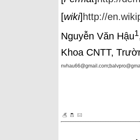
[
wiki
]
http://en.wik
1
Nguyễn Văn Hậu
Khoa CNTT, Trườ
nvhau66@gmail.com
;
balvpro@gma