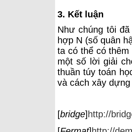
3. Kết luận
Như chúng tôi đã 
hợp N (số quân hậ
ta có thể có thêm 
một số lời giải c
thuần túy toán họ
và cách xây dựng 
[
bridge
]
http://brid
[
Fermat
]
http://d