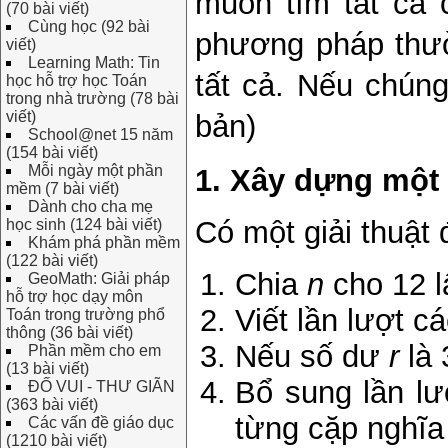
muốn tìm tất cả 
(70 bài viết)
Cùng học (92 bài
phương pháp thườ
viết)
Learning Math: Tin
tất cả. Nếu chúng
học hỗ trợ học Toán
trong nhà trường (78 bài
viết)
bản)
School@net 15 năm
(154 bài viết)
Mỗi ngày một phần
1. Xây dựng một 
mềm (7 bài viết)
Dành cho cha mẹ
Có một giải thuật
học sinh (124 bài viết)
Khám phá phần mềm
(122 bài viết)
Chia
n
cho 12 
GeoMath: Giải pháp
hỗ trợ học dạy môn
Viết lần lượt c
Toán trong trường phổ
thông (36 bài viết)
Nếu số dư
r
là 
Phần mềm cho em
(13 bài viết)
Bổ sung lần lư
ĐỐ VUI - THƯ GIÃN
(363 bài viết)
từng cặp nghĩa 
Các vấn đề giáo dục
(1210 bài viết)