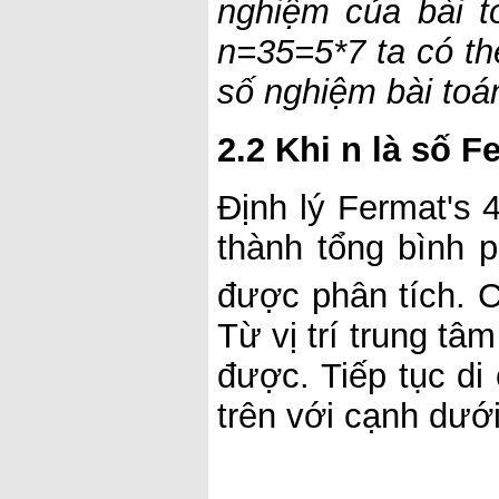
nghiệm của bài t
n=35=5*7 ta có th
số nghiệm bài toá
2.2 Khi n là số F
Định lý Fermat's
thành tổng bình 
được phân tích. Cho
Từ vị trí trung tâ
được. Tiếp tục di
trên với cạnh dướ