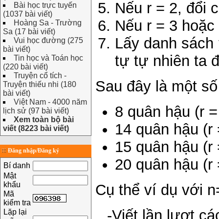
Nếu r = 2, đổi 
Bài học trực tuyến
(1037 bài viết)
Nếu r = 3 hoặc
Hoàng Sa - Trường
Sa (17 bài viết)
Lấy danh sách 
Vui học đường (275
bài viết)
tự tự nhiên ta 
Tin học và Toán học
(220 bài viết)
Truyện cổ tích -
Sau đây là một số
Truyện thiếu nhi (180
bài viết)
Việt Nam - 4000 năm
8 quân hậu (r = 8
lịch sử (97 bài viết)
Xem toàn bộ bài
14 quân hậu (r =
viết (8223 bài viết)
15 quân hậu (r =
Đăng nhập/Đăng ký
20 quân hậu (r =
Bí danh
Mật
khẩu
Cụ thể ví dụ với n
Mã
kiểm tra
-
Viết lần lượt cá
Lặp lại