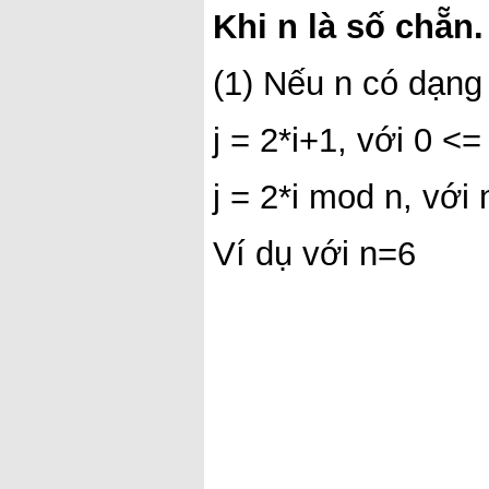
Khi n là số chẵn.
(1) Nếu n có dạng
j = 2*i+1, với 0 <= 
j = 2*i mod n, với 
Ví dụ với n=6