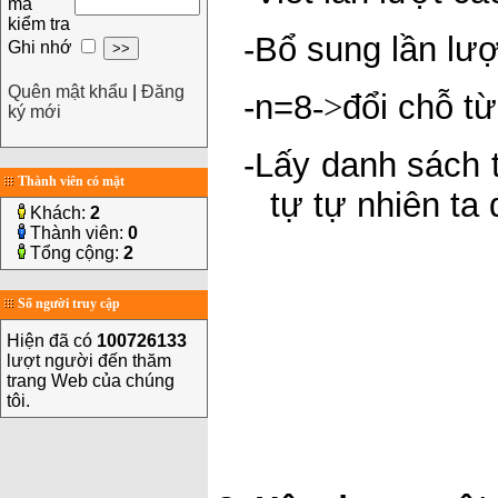
mã
kiểm tra
-
Bổ sung lần lượ
Ghi nhớ
Quên mật khẩu
|
Đăng
-
n=8
->
đổi chỗ từ
ký mới
-
Lấy danh sách t
Thành viên có mặt
tự tự nhiên ta 
Khách:
2
Thành viên:
0
Tổng cộng:
2
Số người truy cập
Hiện đã có
100726133
lượt người đến thăm
trang Web của chúng
tôi.