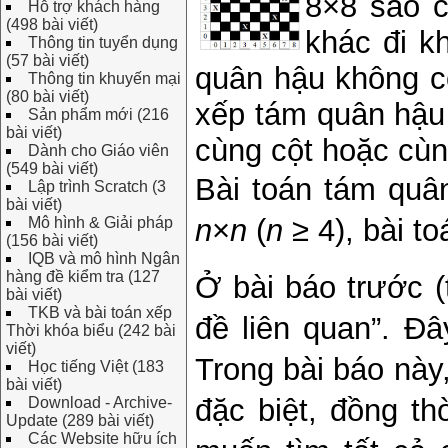
8×8 sao c
Hỗ trợ khách hàng
(498 bài viết)
khác đi k
Thông tin tuyển dụng
(57 bài viết)
quân hậu không có
Thông tin khuyến mại
(80 bài viết)
xếp tám quân hậu
Sản phẩm mới (216
bài viết)
cùng cột hoặc cù
Dành cho Giáo viên
(549 bài viết)
Bài toán tám quâ
Lập trình Scratch (3
bài viết)
n
×
n
(
n
≥ 4), bài t
Mô hình & Giải pháp
(156 bài viết)
IQB và mô hình Ngân
hàng đề kiểm tra (127
Ở bài báo trước (
bài viết)
TKB và bài toán xếp
đề liên quan”. Đ
Thời khóa biểu (242 bài
viết)
Trong bài báo này,
Học tiếng Việt (183
bài viết)
đặc biệt, đồng th
Download - Archive-
Update (289 bài viết)
Các Website hữu ích