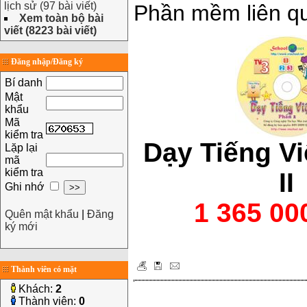
lịch sử (97 bài viết)
Phần mềm liên q
Xem toàn bộ bài
viết (8223 bài viết)
Đăng nhập/Đăng ký
Bí danh
Mật
khẩu
Mã
kiểm tra
Dạy Tiếng Vi
Lặp lại
mã
kiểm tra
II
Ghi nhớ
1 365 0
Quên mật khẩu
|
Đăng
ký mới
Thành viên có mặt
Khách:
2
Thành viên:
0