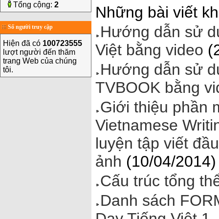
Tổng cộng:
2
Những bài viết kh
Hướng dẫn sử dụ
Số người truy cập
Hiện đã có
100723555
Việt bằng video
(
lượt người đến thăm
trang Web của chúng
Hướng dẫn sử dụ
tôi.
TVBOOK bằng vi
Giới thiệu phần 
Vietnamese Writi
luyện tập viết đầ
ảnh
(10/04/2014)
Cấu trúc tổng th
Danh sách FORM
Dạy Tiếng Việt 1,