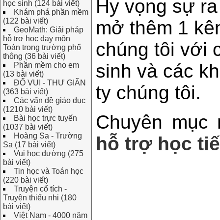
Hy vọng sự ra
học sinh (124 bài viết)
Khám phá phần mềm
(122 bài viết)
mở thêm 1 kên
GeoMath: Giải pháp
hỗ trợ học dạy môn
chúng tôi với
Toán trong trường phổ
thông (36 bài viết)
sinh và các k
Phần mềm cho em
(13 bài viết)
ĐỐ VUI - THƯ GIÃN
ty chúng tôi.
(363 bài viết)
Các vấn đề giáo dục
(1210 bài viết)
Chuyên mục 
Bài học trực tuyến
(1037 bài viết)
Hoàng Sa - Trường
hỗ trợ học ti
Sa (17 bài viết)
Vui học đường (275
bài viết)
Tin học và Toán học
(220 bài viết)
Truyện cổ tích -
Truyện thiếu nhi (180
bài viết)
Việt Nam - 4000 năm