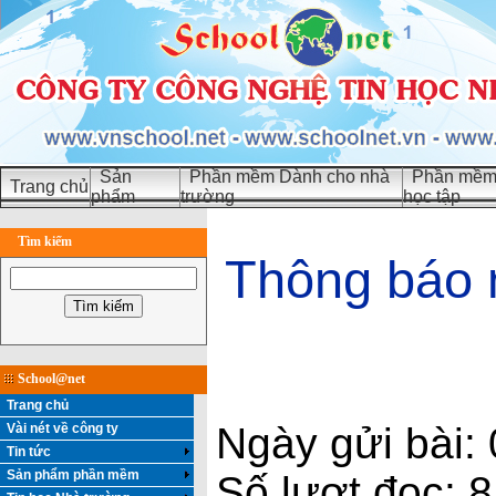
Sản
Phần mềm Dành cho nhà
Phần mềm 
Trang chủ
phẩm
trường
học tập
Tìm kiếm
Thông báo 
School@net
Trang chủ
Ngày gửi bài:
Vài nét về công ty
Tin tức
Sản phẩm phần mềm
Số lượt đọc: 