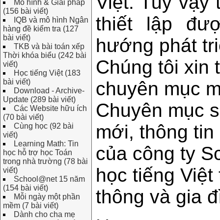
Việt. Tuy vậy
Mô hình & Giải pháp
(156 bài viết)
thiết lập đ
IQB và mô hình Ngân
hàng đề kiểm tra (127
bài viết)
hướng phát tr
TKB và bài toán xếp
Thời khóa biểu (242 bài
Chúng tôi xin
viết)
Học tiếng Việt (183
bài viết)
chuyên mục m
Download - Archive-
Update (289 bài viết)
Chuyên mục sẽ 
Các Website hữu ích
(70 bài viết)
mới, thông tin
Cùng học (92 bài
viết)
Learning Math: Tin
của công ty S
học hỗ trợ học Toán
trong nhà trường (78 bài
học tiếng Việt
viết)
School@net 15 năm
(154 bài viết)
thông và gia đ
Mỗi ngày một phần
mềm (7 bài viết)
Dành cho cha mẹ