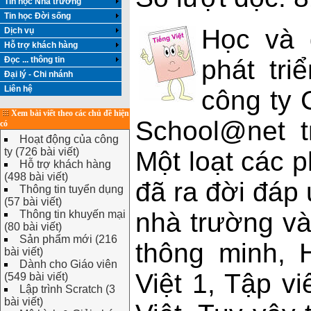
Tin học Nhà trường
Tin học Đời sống
Học và 
Dịch vụ
Hỗ trợ khách hàng
Đọc ... thông tin
phát tr
Đại lý - Chi nhánh
Liên hệ
công ty 
Xem bài viết theo các chủ đề hiện
School@net t
có
Hoạt động của công
ty (726 bài viết)
Một loạt các 
Hỗ trợ khách hàng
(498 bài viết)
đã ra đời đáp
Thông tin tuyển dụng
(57 bài viết)
nhà trường và
Thông tin khuyến mại
(80 bài viết)
Sản phẩm mới (216
thông minh, H
bài viết)
Dành cho Giáo viên
Việt 1, Tập vi
(549 bài viết)
Lập trình Scratch (3
bài viết)