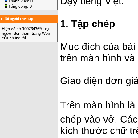
Dạy tiếng Việt.
Thành viên:
0
Tổng cộng:
3
Số người truy cập
1. Tập chép
Hiện đã có
100734369
lượt
người đến thăm trang Web
của chúng tôi.
Mục đích của bài
trên màn hình và 
Giao diện đơn gi
Trên màn hình là
chép vào vở. Các
kích thước chữ t