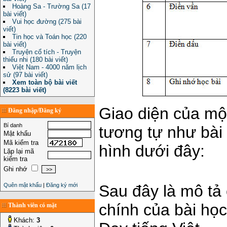
Hoàng Sa - Trường Sa (17
bài viết)
Vui học đường (275 bài
viết)
Tin học và Toán học (220
bài viết)
Truyện cổ tích - Truyện
thiếu nhi (180 bài viết)
Việt Nam - 4000 năm lịch
sử (97 bài viết)
Xem toàn bộ bài viết
(8223 bài viết)
Giao diện của mộ
Đăng nhập/Đăng ký
Bí danh
tương tự như bài
Mật khẩu
Mã kiểm tra
hình dưới đây:
Lặp lại mã
kiểm tra
Ghi nhớ
Quên mật khẩu
|
Đăng ký mới
Sau đây là mô tả 
chính của bài họ
Thành viên có mặt
Khách:
3