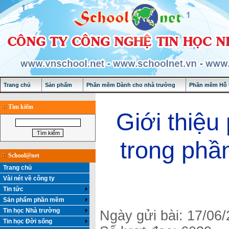
Trang chủ
Sản phẩm
Phần mềm Dành cho nhà trường
Phần mềm Hỗ t
Tìm kiếm
Giới thiệu
trong phầ
School@net
Trang chủ
Vài nét về công ty
Tin tức
Sản phẩm phần mềm
Tin học Nhà trường
Ngày gửi bài: 17/06
Tin học Đời sống