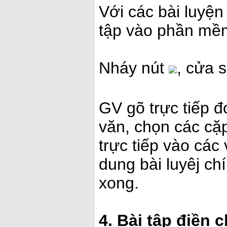
Với các bài luyện
tập vào phần mề
Nháy nút
, cửa 
GV gõ trực tiếp đ
văn, chọn các cặ
trực tiếp vào các 
dung bài luyêj ch
xong.
4. Bài tập điền c