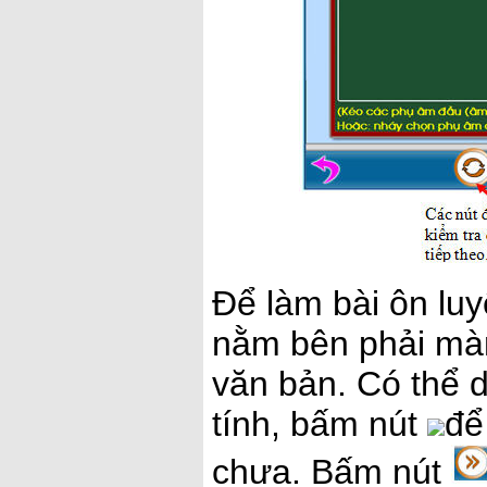
Để làm bài ôn lu
nằm bên phải màn 
văn bản. Có thể 
tính, bấm nút
để
chưa. Bấm nút