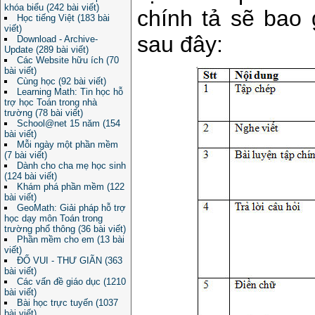
khóa biểu (242 bài viết)
chính tả sẽ bao
Học tiếng Việt (183 bài
viết)
sau đây:
Download - Archive-
Update (289 bài viết)
Các Website hữu ích (70
bài viết)
Cùng học (92 bài viết)
Learning Math: Tin học hỗ
trợ học Toán trong nhà
trường (78 bài viết)
School@net 15 năm (154
bài viết)
Mỗi ngày một phần mềm
(7 bài viết)
Dành cho cha mẹ học sinh
(124 bài viết)
Khám phá phần mềm (122
bài viết)
GeoMath: Giải pháp hỗ trợ
học dạy môn Toán trong
trường phổ thông (36 bài viết)
Phần mềm cho em (13 bài
viết)
ĐỐ VUI - THƯ GIÃN (363
bài viết)
Các vấn đề giáo dục (1210
bài viết)
Bài học trực tuyến (1037
bài viết)