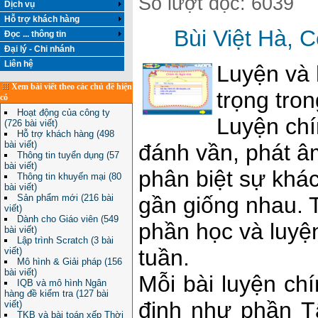
Số lượt đọc: 6039
Dịch vụ
Hỗ trợ khách hàng
Bùi Việt Hà, 
Đọc ... thông tin
Đại lý - Chi nhánh
Liên hệ
Luyện và 
Xem bài viết theo các chủ đề hiện
trọng tron
có
Hoạt động của công ty
Luyện ch
(726 bài viết)
Hỗ trợ khách hàng (498
bài viết)
đánh vần, phát âm
Thông tin tuyển dụng (57
bài viết)
phân biệt sự khá
Thông tin khuyến mại (80
bài viết)
gần giống nhau. T
Sản phẩm mới (216 bài
viết)
Dành cho Giáo viên (549
phần học và luyện
bài viết)
Lập trình Scratch (3 bài
tuần.
viết)
Mô hình & Giải pháp (156
bài viết)
Mỗi bài luyện ch
IQB và mô hình Ngân
hàng đề kiểm tra (127 bài
định như phần T
viết)
TKB và bài toán xếp Thời