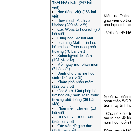
Thời khóa biểu (242 bài
viết)
Học tiếng Việt (183 bài
Kiểm tra Onlin
viết)
giáo viên có tr
Download - Archive-
cho học sinh ho
Update (289 bài viết)
Các Website hữu ích (70
- Với các đề ki
bài viết)
Cùng học (92 bài viết)
Learning Math: Tin học
hỗ trợ học Toán trong nhà
trường (78 bài viết)
School@net 15 năm
(154 bài viết)
Mỗi ngày một phần mềm
(7 bài viết)
Dành cho cha mẹ học
sinh (124 bài viết)
Khám phá phần mềm
(122 bài viết)
GeoMath: Giải pháp hỗ
trợ học dạy môn Toán trong
Ngoài ra phần 
trường phổ thông (36 bài
soạn thảo WORD
viết)
trên máy tính h
Phần mềm cho em (13
bài viết)
- Các đề kiểm t
ĐỐ VUI - THƯ GIÃN
tạo ra các đề k
(363 bài viết)
năm học, kiểm t
Các vấn đề giáo dục
(1210 bài viết)
Đóng góp ý kiế