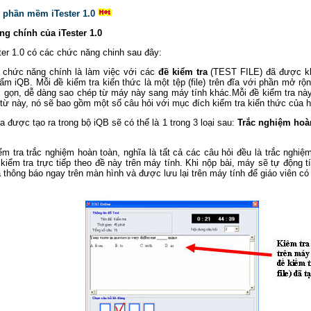
í phần mềm iTester 1.0
ng chính của iTester 1.0
er 1.0 có các chức năng chinh sau đây:
chức năng chính là làm việc với các
đề kiểm tra
(TEST FILE) đã được kh
ẩm iQB. Mỗi đề kiểm tra kiến thức là một tệp (file) trên đĩa với phần mở r
, gọn, dễ dàng sao chép từ máy này sang máy tính khác.Mỗi đề kiểm tra nà
từ này, nó sẽ bao gồm một số câu hỏi với mục đích kiểm tra kiến thức của h
a được tạo ra trong bộ iQB sẽ có thể là 1 trong 3 loại sau:
Trắc nghiệm hoàn
ểm tra trắc nghiệm hoàn toàn, nghĩa là tất cả các câu hỏi đều là trắc ngh
kiểm tra trực tiếp theo đề này trên máy tính. Khi nộp bài, máy sẽ tự động 
ả thông báo ngay trên màn hình và được lưu lại trên máy tính để giáo viên có 