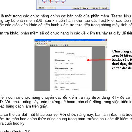
e là một trong các chức năng chính cơ bản nhất của phần mềm iTester. Như
ong tay bộ phần mềm iQB, sau khi tiến hành khởi tạo các Test File, các tệp
ặc các giáo viên khác để tiến hành kiểm tra trực tiếp trong phòng máy tính nế
ểm tra khác, phần mềm sẽ có chức năng in các đề kiểm tra này ra giấy để tiế
mềm còn có chức năng chuyển các đề kiểm tra này dưới dạng RTF để có t
. Với chức năng này, các trường sẽ hoàn toàn chủ động trong việc triển k
oặc bằng cách làm trên giấy.
ra có thể cài đặt mật khẩu bảo vệ. Với chức năng này, ban lãnh đạo nhà t
iểm tra môn học chính thức dùng chung trong toàn trường như các đề kiểm tr
ra cuối học kỳ.
n cho iTester 1.0