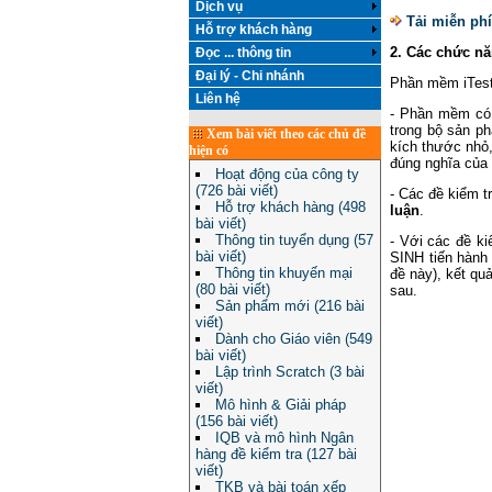
Dịch vụ
Tải miễn ph
Hỗ trợ khách hàng
2. Các chức nă
Đọc ... thông tin
Đại lý - Chi nhánh
Phần mềm iTest
Liên hệ
- Phần mềm có 
trong bộ sản ph
Xem bài viết theo các chủ đề
kích thước nhỏ
hiện có
đúng nghĩa của 
Hoạt động của công ty
(726 bài viết)
- Các đề kiểm tr
Hỗ trợ khách hàng (498
luận
.
bài viết)
Thông tin tuyển dụng (57
- Với các đề ki
bài viết)
SINH tiến hành 
Thông tin khuyến mại
đề này), kết qu
(80 bài viết)
sau.
Sản phẩm mới (216 bài
viết)
Dành cho Giáo viên (549
bài viết)
Lập trình Scratch (3 bài
viết)
Mô hình & Giải pháp
(156 bài viết)
IQB và mô hình Ngân
hàng đề kiểm tra (127 bài
viết)
TKB và bài toán xếp