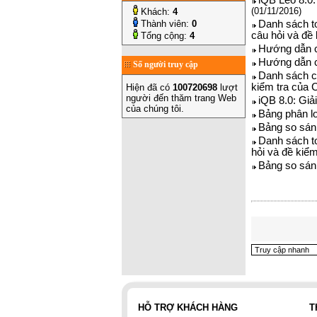
iQB Leo 8.0:
(01/11/2016)
Khách:
4
Thành viên:
0
Danh sách to
câu hỏi và đề
Tổng cộng:
4
Hướng dẫn c
Hướng dẫn c
Số người truy cập
Danh sách cá
kiểm tra của 
Hiện đã có
100720698
lượt
người đến thăm trang Web
iQB 8.0: Giả
của chúng tôi.
Bảng phân l
Bảng so sán
Danh sách to
hỏi và đề kiể
Bảng so sán
HỖ TRỢ KHÁCH HÀNG
T