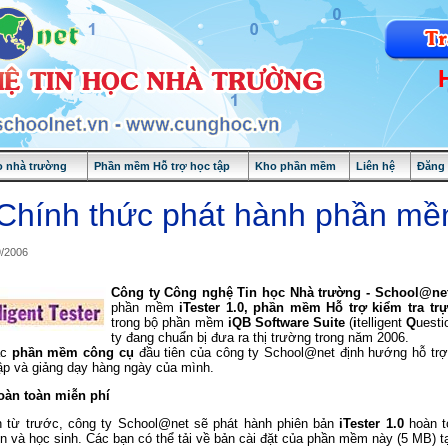
 nhà trường
Phần mềm Hỗ trợ học tập
Kho phần mềm
Liên hệ
Đăng
Chính thức phát hành phần mềm
9/2006
Công ty Công nghệ Tin học Nhà trường - School@ne
phần mềm
iTester 1.0, phần mềm Hỗ trợ kiểm tra trự
trong bộ phần mềm
iQB Software Suite
(
i
telligent
Q
uest
ty đang chuẩn bị đưa ra thị trường trong năm 2006.
ác
phần mềm công cụ
đầu tiên của công ty School@net định hướng hỗ trợ 
ập và giảng dạy hàng ngày của mình.
hoàn toàn miễn phí
 từ trước, công ty School@net sẽ phát hành phiên bản
iTester 1.0
hoàn 
ên và học sinh. Các bạn có thể tải về bản cài đặt của phần mềm này (5 MB) t