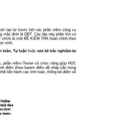
ởi tạo từ trước bởi các phần mềm công cụ
ộng mặc định là QBT. Các tệp này phần lớn có
y chính là một ĐỀ KIỂM TRA hoàn chỉnh theo
ọc sinh.
 toàn, Tự luận
hoặc
xen kẽ trắc nghiệm-tự
iệm, phần mềm iTester có chức năng giúp HỌC
tính điểm (theo barem điểm đã nhập sẵn trong
thể tiến hành các tính toán, thống kê điểm về