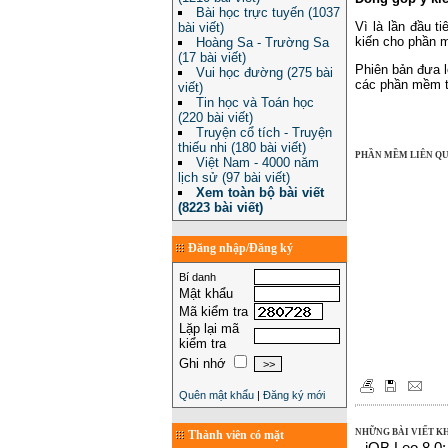
Bài học trực tuyến (1037
Vì là lần đầu 
bài viết)
kiến cho phần m
Hoàng Sa - Trường Sa
(17 bài viết)
Phiên bản đưa l
Vui học đường (275 bài
các phần mềm ti
viết)
Tin học và Toán học
(220 bài viết)
Truyện cổ tích - Truyện
thiếu nhi (180 bài viết)
PHẦN MỀM LIÊN Q
Việt Nam - 4000 năm
lịch sử (97 bài viết)
Xem toàn bộ bài viết
(8223 bài viết)
Đăng nhập/Đăng ký
Bí danh
Mật khẩu
Mã kiểm tra
Lặp lại mã
kiểm tra
Ghi nhớ
Quên mật khẩu
|
Đăng ký mới
NHỮNG BÀI VIẾT K
Thành viên có mặt