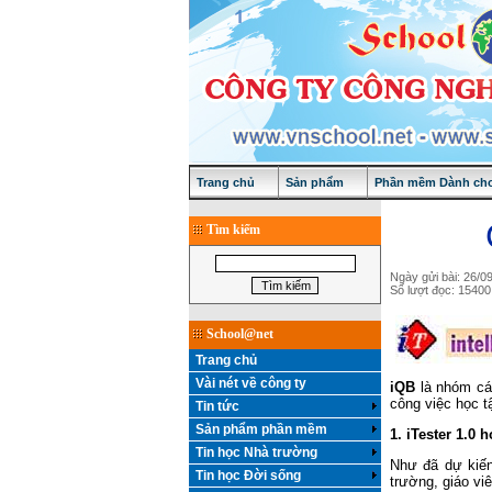
Trang chủ
Sản phẩm
Phần mềm Dành cho
Tìm kiếm
Ngày gửi bài: 26/0
Số lượt đọc: 15400
School@net
Trang chủ
Vài nét về công ty
iQB
là nhóm c
công việc học t
Tin tức
Sản phẩm phần mềm
1. iTester 1.0 
Tin học Nhà trường
Như đã dự kiến
Tin học Đời sống
trường, giáo vi