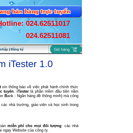
Hotline: 024.62511017
024.62511081
 nhập
|
Đăng ký
 iTester 1.0
t
xin thông báo về việc phát hành chính thức
c tuyến
.
iTester
là phần mềm đầu tiên nằm
ion
B
ank - Ngân hàng đề thông minh) mà công
các nhà trường, giáo viên và học sinh trong
toàn
miễn phí cho mọi đối tượng
: các nhà
ại ngay Website của công ty.