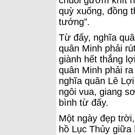
chuôi gươm khít 
quỳ xuống, đồng t
tướng”.
Từ đấy, nghĩa qu
quân Minh phải rú
giành hết thắng lợ
quân Minh phải ra
nghĩa quân Lê Lợi
ngôi vua, giang s
bình từ đấy.
Một ngày đẹp trời
hồ Lục Thủy giữa 