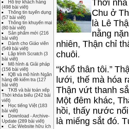
Thời nhà
Hỗ trợ khách hàng
(498 bài viết)
Chu ở Th
Thông tin tuyển dụng
(57 bài viết)
là Lê Thậ
Thông tin khuyến mại
(80 bài viết)
nằng nặn
Sản phẩm mới (216
bài viết)
nhiên, Thận chỉ t
Dành cho Giáo viên
(549 bài viết)
chuôi.
Lập trình Scratch (3
bài viết)
Mô hình & Giải pháp
“Khổ thân tôi.” T
(156 bài viết)
IQB và mô hình Ngân
lưới, thế mà hóa ra
hàng đề kiểm tra (127
bài viết)
Thận vứt thanh sắt
TKB và bài toán xếp
Thời khóa biểu (242 bài
Một đêm khác, Thậ
viết)
Học tiếng Việt (183
hồi, thấy nước nổ
bài viết)
Download - Archive-
là miếng sắt đó. T
Update (289 bài viết)
Các Website hữu ích