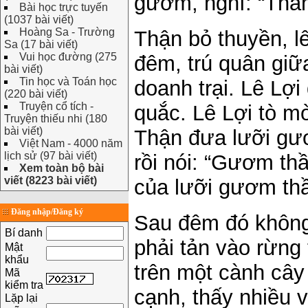
gươm, nghĩ: “Thần
Bài học trực tuyến
(1037 bài viết)
Hoàng Sa - Trường
Thận bỏ thuyền, l
Sa (17 bài viết)
Vui học đường (275
đêm, trú quân giữ
bài viết)
Tin học và Toán học
doanh trại. Lê Lợi
(220 bài viết)
Truyện cổ tích -
quắc. Lê Lợi tò m
Truyện thiếu nhi (180
bài viết)
Thận đưa lưỡi gư
Việt Nam - 4000 năm
lịch sử (97 bài viết)
rồi nói: “Gươm th
Xem toàn bộ bài
viết (8223 bài viết)
của lưỡi gươm thầ
Đăng nhập/Đăng ký
Sau đêm đó không 
Bí danh
phải tản vào rừng 
Mật
khẩu
trên một cành cây
Mã
kiểm tra
cạnh, thấy nhiều
Lặp lại