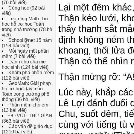
(70 bài viết)
Lại một đêm khác,
Cùng học (92 bài
viết)
Thận kéo lưới, kh
Learning Math: Tin
học hỗ trợ học Toán
thấy thanh sắt mắ
trong nhà trường (78 bài
viết)
định không ném th
School@net 15 năm
(154 bài viết)
khoang, thổi lửa 
Mỗi ngày một phần
mềm (7 bài viết)
Thận có thể nhìn 
Dành cho cha mẹ
học sinh (124 bài viết)
Khám phá phần mềm
Thận mừng rỡ: “A
(122 bài viết)
GeoMath: Giải pháp
hỗ trợ học dạy môn
Lúc này, khắp các
Toán trong trường phổ
thông (36 bài viết)
Lê Lợi đánh đuổi 
Phần mềm cho em
(13 bài viết)
Chu, suốt đêm, ti
ĐỐ VUI - THƯ GIÃN
(363 bài viết)
cùng với tiếng tù 
Các vấn đề giáo dục
(1210 bài viết)