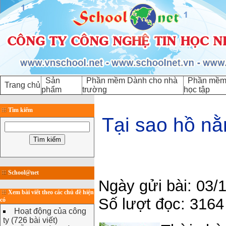
Sản
Phần mềm Dành cho nhà
Phần mềm 
Trang chủ
phẩm
trường
học tập
Tìm kiếm
Tại sao hồ nằ
School@net
Ngày gửi bài: 03/
Xem bài viết theo các chủ đề hiện
Số lượt đọc: 3164
có
Hoạt động của công
ty (726 bài viết)