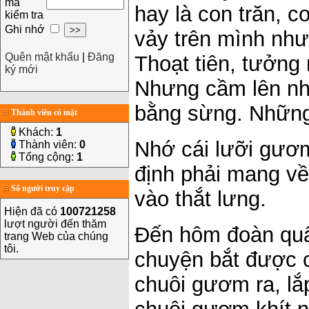
mã
hay là con trăn, 
kiểm tra
Ghi nhớ
vảy trên mình như 
Quên mật khẩu
|
Đăng
Thoạt tiên, tưởng 
ký mới
Nhưng cầm lên nhì
bằng sừng. Những
Thành viên có mặt
Khách:
1
Nhớ cái lưỡi gươm
Thành viên:
0
Tổng cộng:
1
định phải mang về
Số người truy cập
vào thắt lưng.
Hiện đã có
100721258
lượt người đến thăm
Đến hôm đoàn quân
trang Web của chúng
tôi.
chuyện bắt được c
chuôi gươm ra, lắ