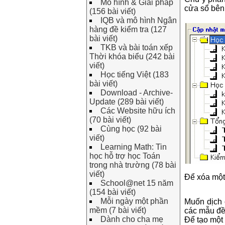
Mô hình & Giải pháp
cửa sổ bên
(156 bài viết)
IQB và mô hình Ngân
hàng đề kiểm tra (127
bài viết)
TKB và bài toán xếp
Thời khóa biểu (242 bài
viết)
Học tiếng Việt (183
bài viết)
Download - Archive-
Update (289 bài viết)
Các Website hữu ích
(70 bài viết)
Cùng học (92 bài
viết)
Learning Math: Tin
học hỗ trợ học Toán
trong nhà trường (78 bài
viết)
Để xóa một
School@net 15 năm
(154 bài viết)
Mỗi ngày một phần
Muốn dịch 
mềm (7 bài viết)
các mẫu đề
Dành cho cha mẹ
Để tạo mộ