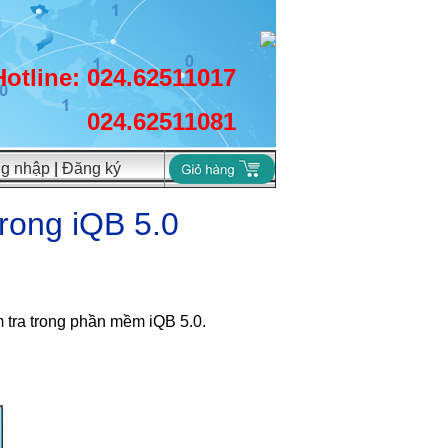
Hotline: 024.62511017
024.62511081
g nhập
|
Đăng ký
trong iQB 5.0
m tra trong phần mềm iQB 5.0.