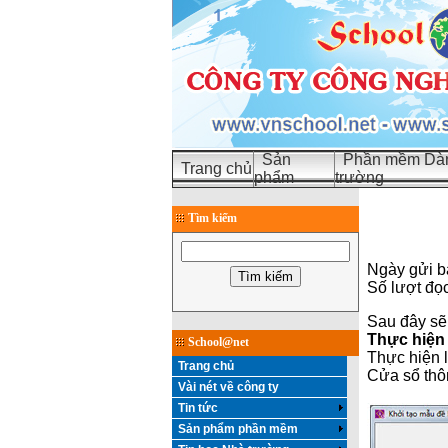
Sản
Phần mềm Dàn
Trang chủ
phẩm
trường
Tìm kiếm
Ngày gửi b
Số lượt đọ
Sau đây sẽ 
Thực hiện 
School@net
Thực hiện 
Trang chủ
Cửa sổ thôn
Vài nét về công ty
Tin tức
Sản phẩm phần mềm