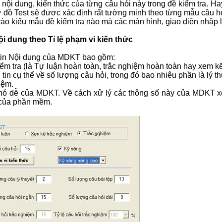
u, nội dung, kiến thức của từng câu hỏi này trong đề kiểm tra. 
 đồ Test sẽ được xác định rất tường minh theo từng mẫu câu hỏ
ào kiểu mẫu đề kiểm tra nào mà các màn hình, giao diện nhập 
ội dung theo Tỉ lệ phạm vi kiến thức
tin Nội dung của MDKT bao gồm:
iểm tra (là Tự luận hoàn toàn, trắc nghiệm hoàn toàn hay xem kẽ
 tin cụ thể về số lượng câu hỏi, trong đó bao nhiêu phần là lý th
iệm.
hó dễ của MDKT. Về cách xử lý các thông số này của MDKT 
 của phần mềm.