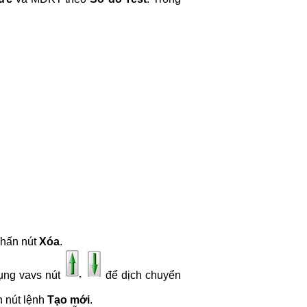
nhấn nút
Xóa
.
dụng vavs nút
để dịch chuyển
 nút lệnh
Tạo mới
.