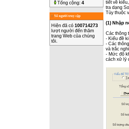
tiết về kiể
Tổng cộng:
4
tra dạng Sơ
Tùy thuộc v
Số người truy cập
(1) Nhập n
Hiện đã có
100714273
lượt người đến thăm
Các thông 
trang Web của chúng
- Kiểu đề k
tôi.
- Các thông
và trắc ngh
- Mức độ k
cách xử lý