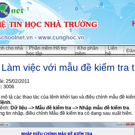
h cho nhà
Phần mềm Hỗ trợ
Kho phần
Liên
Đăn
học tập
mềm
hệ
Làm việc với mẫu đề kiểm tra 
ài: 25/02/2011
c: 3006
mô tả các thao tác của lệnh khởi tạo và điều chỉnh mẫu đề kiể
lệnh.
lệnh:
Dữ liệu --> Mẫu đề kiểm tra --> Nhập mẫu đề kiểm tra
.
g tin nhập, điều chỉnh Mẫu đề kiểm tra có dạng sau xuất hiện.