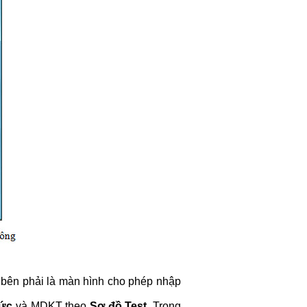
 bên phải là màn hình cho phép nhập
hức
và MDKT theo
Sơ đồ Test
. Trong