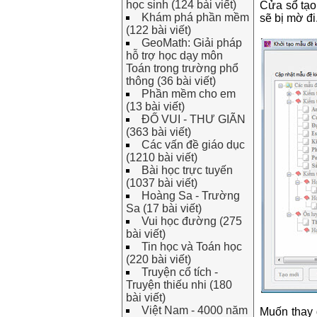
học sinh (124 bài viết)
Cửa sổ tạo
Khám phá phần mềm
sẽ bị mờ đi
(122 bài viết)
GeoMath: Giải pháp
hỗ trợ học dạy môn
Toán trong trường phổ
thông (36 bài viết)
Phần mềm cho em
(13 bài viết)
ĐỐ VUI - THƯ GIÃN
(363 bài viết)
Các vấn đề giáo dục
(1210 bài viết)
Bài học trực tuyến
(1037 bài viết)
Hoàng Sa - Trường
Sa (17 bài viết)
Vui học đường (275
bài viết)
Tin học và Toán học
(220 bài viết)
Truyện cổ tích -
Truyện thiếu nhi (180
bài viết)
Việt Nam - 4000 năm
Muốn thay 