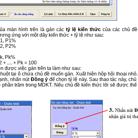
ủa màn hình trên là gán các
tỷ lệ kiến thức
của các chủ đề 
ơng ứng với một dãy kiến thức + tỷ lệ như sau:
 1, P1%
 2, P2%
 k, Pk%
 + .... + Pk = 100
n được việc gán trên ta làm như sau:
huột tại ô chứa chủ đề muốn gán. Xuất hiện hộp hội thoại nhỏ.
ạnh, nhấn nút
Đồng ý
để chọn tỷ lệ này. Sau thao tác này, chủ 
lệ phần trăm trong MDKT. Nếu chủ đề kiến thức lõi sẽ được thể