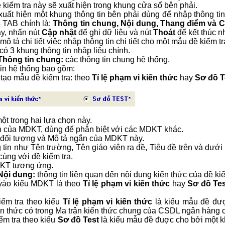
kiểm tra này sẽ xuất hiện trong khung cửa sổ bên phải.
 xuất hiện một khung thông tin bên phải dùng để nhập thông ti
3 TAB chính là:
Thông tin chung, Nội dung, Thang điểm và 
ày, nhấn nút
Cập nhật
để ghi dữ liệu và nút
Thoát
để kết thúc 
mô tả chi tiết việc nhập thông tin chi tiết cho một mẫu đề kiểm tr
ó 3 khung thông tin nhập liệu chính.
Thông tin chung:
các thông tin chung hệ thống.
tin hệ thống bao gồm:
 tạo mẫu đề kiểm tra: theo
Tỉ lệ phạm vi kiến thức
hay
Sơ đồ T
t trong hai lựa chọn này.
n của MDKT, dùng để phân biệt với các MDKT khác.
, đối tượng và Mô tả ngắn của MDKT này.
 tin như Tên trường, Tên giáo viên ra đề, Tiêu đề trên và dưới 
cùng với đề kiểm tra.
KT tương ứng.
Nội dung:
thông tin liên quan đến nội dung kiến thức của đề kiể
vào kiểu MDKT là theo
Tỉ lệ phạm vi kiến thức
hay
Sơ đồ Te
iểm tra theo kiểu
Tỉ lệ phạm vi kiến thức
là kiểu mẫu đề đượ
n thức có trong Ma trận kiến thức chung của CSDL ngân hàng câ
ểm tra theo kiểu
Sơ đồ Test
là kiểu mẫu đề đuợc cho bởi một k