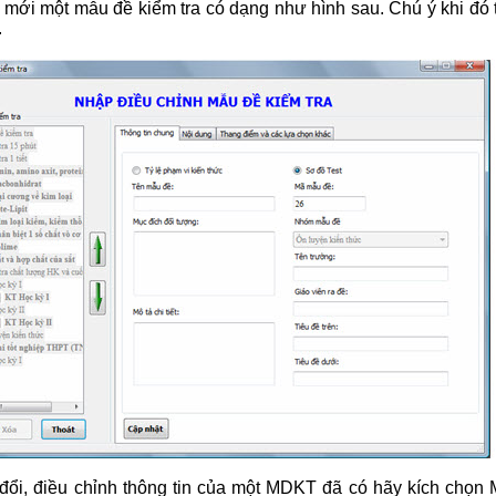
 mới một mẫu đề kiểm tra có dạng như hình sau. Chú ý khi đó t
.
đổi, điều chỉnh thông tin của một MDKT đã có hãy kích chọn 