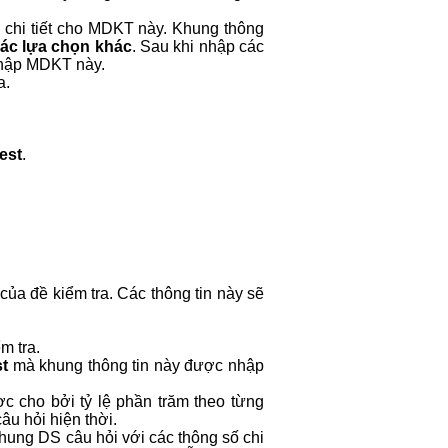
n chi tiết cho MDKT này. Khung thông
Các lựa chọn khác
. Sau khi nhập các
nhập MDKT này.
a.
est
.
của đề kiểm tra. Các thông tin này sẽ
m tra.
st
mà khung thông tin này được nhập
c cho bởi tỷ lệ phần trăm theo từng
u hỏi hiện thời.
hung DS câu hỏi với các thông số chi