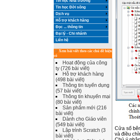
Tin học Nhà trường
Tin học Đời sống
Dịch vụ
Hỗ trợ khách hàng
Đọc ... thông tin
Đại lý - Chi nhánh
Liên hệ
Xem bài viết theo các chủ đề hiện
có
Hoạt động của công
ty (726 bài viết)
Hỗ trợ khách hàng
(498 bài viết)
Thông tin tuyển dụng
(57 bài viết)
Thông tin khuyến mại
(80 bài viết)
Sản phẩm mới (216
bài viết)
Dành cho Giáo viên
(549 bài viết)
Cửa sổ bên
Lập trình Scratch (3
và điều chỉ
bài viết)
Chú ý phân