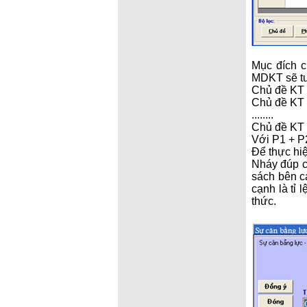
Mục đích c
MDKT sẽ tư
Chủ đề KT
Chủ đề KT
........
Chủ đề KT
Với P1 + P2
Để thực hiệ
Nháy đúp c
sách bên c
cạnh là tỉ 
thức.