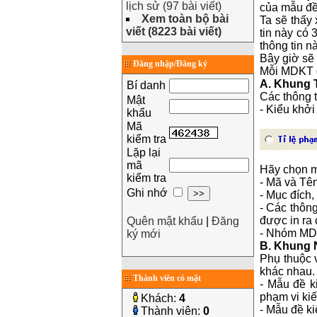
lịch sử (97 bài viết)
của mẫu đề 
Xem toàn bộ bài
Ta sẽ thấy
viết (8223 bài viết)
tin này có 
thông tin n
Bây giờ sẽ 
Đăng nhập/Đăng ký
Mỗi MDKT c
A. Khung 
Bí danh
Các thông 
Mật
- Kiểu khởi
khẩu
Mã
kiểm tra
Lặp lại
mã
Hãy chọn mộ
kiểm tra
- Mã và Tê
Ghi nhớ
- Mục đích
- Các thông
được in ra 
Quên mật khẩu
|
Đăng
- Nhóm MD
ký mới
B. Khung 
Phụ thuộc 
khác nhau.
Thành viên có mặt
- Mẫu đề k
phạm vi kiế
Khách:
4
- Mẫu đề ki
Thành viên:
0