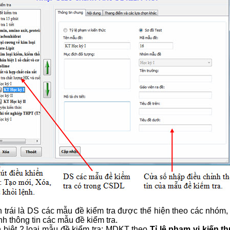
 trái là DS các mẫu đề kiểm tra được thể hiện theo các nhóm,
nh thông tin các mẫu đề kiểm tra.
 biệt 2 loại mẫu đề kiểm tra: MDKT theo
Tỉ lệ phạm vi kiến t