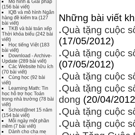
Mô hình & Giải pháp
(156 bài viết)
IQB và mô hình Ngân
Những bài viết kh
hàng đề kiểm tra (127
bài viết)
Quà tặng cuộc s
TKB và bài toán xếp
Thời khóa biểu (242 bài
(17/05/2012)
viết)
Học tiếng Việt (183
bài viết)
Quà tặng cuộc s
Download - Archive-
Update (289 bài viết)
(07/05/2012)
Các Website hữu ích
(70 bài viết)
Quà tặng cuộc s
Cùng học (92 bài
viết)
Quà tặng cuộc s
Learning Math: Tin
học hỗ trợ học Toán
dong
(20/04/2012
trong nhà trường (78 bài
viết)
Quà tặng cuộc số
School@net 15 năm
(154 bài viết)
Mỗi ngày một phần
Quà tặng cuộc số
mềm (7 bài viết)
Dành cho cha mẹ