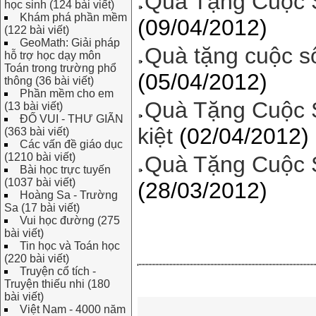
Quà Tặng Cuộc 
học sinh (124 bài viết)
Khám phá phần mềm
(09/04/2012)
(122 bài viết)
GeoMath: Giải pháp
Quà tặng cuộc s
hỗ trợ học dạy môn
Toán trong trường phổ
(05/04/2012)
thông (36 bài viết)
Phần mềm cho em
Quà Tặng Cuộc S
(13 bài viết)
ĐỐ VUI - THƯ GIÃN
kiệt
(02/04/2012)
(363 bài viết)
Các vấn đề giáo dục
(1210 bài viết)
Quà Tặng Cuộc 
Bài học trực tuyến
(1037 bài viết)
(28/03/2012)
Hoàng Sa - Trường
Sa (17 bài viết)
Vui học đường (275
bài viết)
Tin học và Toán học
(220 bài viết)
Truyện cổ tích -
Truyện thiếu nhi (180
bài viết)
Việt Nam - 4000 năm