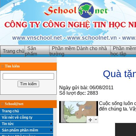
Sản
Phần mềm Dành cho nhà
Phần mềm 
Trang chủ
phẩm
trường
học tập
Tìm kiếm
Quà tặn
Ngày gửi bài: 06/08/2011
Số lượt đọc: 2883
Cuộc sống luôn 
School@net
đến chúng ta. Vậ
Trang chủ
Vài nét về công ty
Tin tức
Sản phẩm phần mềm