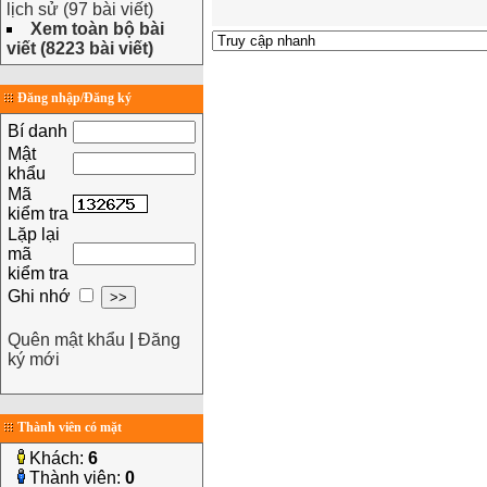
lịch sử (97 bài viết)
Xem toàn bộ bài
viết (8223 bài viết)
Đăng nhập/Đăng ký
Bí danh
Mật
khẩu
Mã
kiểm tra
Lặp lại
mã
kiểm tra
Ghi nhớ
Quên mật khẩu
|
Đăng
ký mới
Thành viên có mặt
Khách:
6
Thành viên:
0