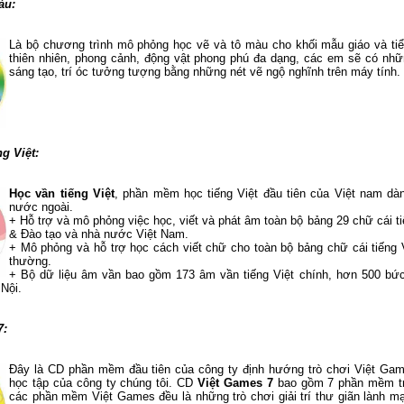
àu:
Là bộ chương trình mô phỏng học vẽ và tô màu cho khối mẫu giáo và tiể
thiên nhiên, phong cảnh, động vật phong phú đa dạng, các em sẽ có nhữ
sáng tạo, trí óc tưởng tượng bằng những nét vẽ ngộ nghĩnh trên máy tính.
g Việt:
Học vần tiếng Việt
, phần mềm học tiếng Việt đầu tiên của Việt nam d
nước ngoài.
+ Hỗ trợ và mô phỏng việc học, viết và phát âm toàn bộ bảng 29 chữ cái ti
& Đào tạo và nhà nước Việt Nam.
+ Mô phỏng và hỗ trợ học cách viết chữ cho toàn bộ bảng chữ cái tiếng V
thường.
+ Bộ dữ liệu âm vần bao gồm 173 âm vần tiếng Việt chính, hơn 500 bức
Nội.
7:
Đây là CD phần mềm đầu tiên của công ty định hướng trò chơi Việt Ga
học tập của công ty chúng tôi. CD
Việt Games 7
bao gồm 7 phần mềm trò
các phần mềm Việt Games đều là những trò chơi giải trí thư giãn lành 