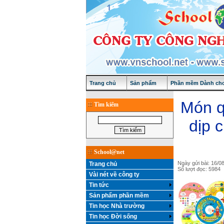
Trang chủ
Sản phẩm
Phần mềm Dành cho
Món q
Tìm kiếm
dịp 
School@net
Ngày gửi bài: 16/0
Trang chủ
Số lượt đọc: 5984
Vài nét về công ty
Tin tức
Sản phẩm phần mềm
Tin học Nhà trường
Tin học Đời sống