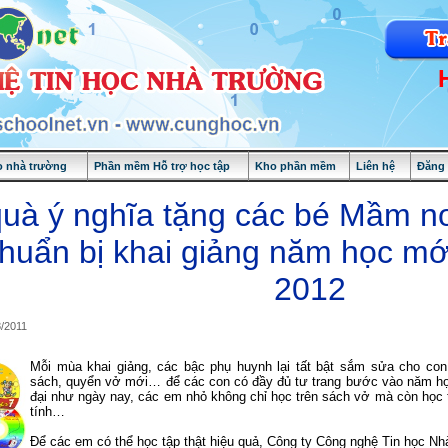
 nhà trường
Phần mềm Hỗ trợ học tập
Kho phần mềm
Liên hệ
Đăng
uà ý nghĩa tặng các bé Mầm n
chuẩn bị khai giảng năm học mớ
2012
8/2011
Mỗi mùa khai giảng, các bậc phụ huynh lại tất bật sắm sửa cho c
sách, quyển vở mới… để các con có đầy đủ tư trang bước vào năm học
đại như ngày nay, các em nhỏ không chỉ học trên sách vở mà còn học
tính…
Để các em có thể học tập thật hiệu quả, Công ty Công nghệ Tin học Nh