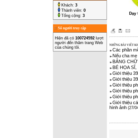
Khách:
3
Thành viên:
0
Dạy 
Tổng cộng:
3
Số người truy cập
Hiện đã có
100724592
lượt
người đến thăm trang Web
NHỮNG BÀI VIẾT K
của chúng tôi.
Các phần mề
Nếu cha mẹ 
BẢNG CHỮ 
BÉ HỌA SĨ, 
Giới thiệu 3
Giới thiệu 3
Giới thiệu p
Giới thiệu p
Giới thiệu p
Giới thiệu 
hình ảnh
(27/0