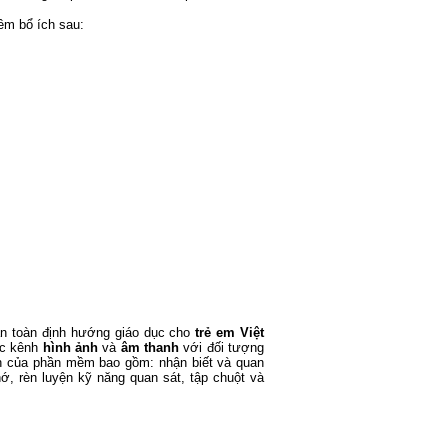
m bổ ích sau:
oàn toàn định hướng giáo dục cho
trẻ em Việt
ác kênh
hình ảnh
và
âm thanh
với đối tượng
nh của phần mềm bao gồm: nhận biết và quan
hớ, rèn luyện kỹ năng quan sát, tập chuột và