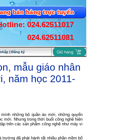
Hotline: 024.62511017
024.62511081
 nhập
|
Đăng ký
on, mẫu giáo nhân
i, năm học 2011-
on mình những bộ quần áo mới, những quyển
 mới. Nhưng trong thời buổi công nghệ hiện
 tập trên các sản phẩm công nghệ như máy vi
à trường đã phát hành rất nhiều phần mềm bổ