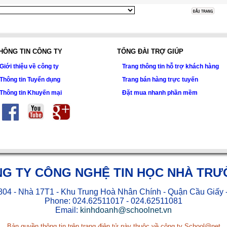
HÔNG TIN CÔNG TY
TỔNG ĐÀI TRỢ GIÚP
Giới thiệu về công ty
Trang thông tin hỗ trợ khách hàng
Thông tin Tuyển dụng
Trang bán hàng trực tuyến
Thông tin Khuyến mại
Đặt mua nhanh phần mềm
G TY CÔNG NGHỆ TIN HỌC NHÀ TR
04 - Nhà 17T1 - Khu Trung Hoà Nhân Chính - Quận Cầu Giấy 
Phone: 024.62511017 - 024.62511081
Email:
kinhdoanh@schoolnet.vn
Bản quyền thông tin trên trang điện tử này thuộc về công ty School@net