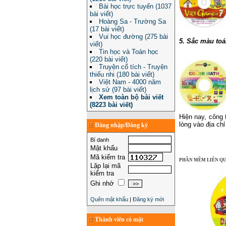
Bài học trực tuyến (1037
bài viết)
Hoàng Sa - Trường Sa
(17 bài viết)
Vui học đường (275 bài
5. Sắc màu toá
viết)
Tin học và Toán học
(220 bài viết)
Truyện cổ tích - Truyện
thiếu nhi (180 bài viết)
Việt Nam - 4000 năm
lịch sử (97 bài viết)
Xem toàn bộ bài viết
(8223 bài viết)
Hiện nay, công
lòng vào địa ch
Đăng nhập/Đăng ký
Bí danh
Mật khẩu
Mã kiểm tra
PHẦN MỀM LIÊN Q
Lặp lại mã
kiểm tra
Ghi nhớ
Quên mật khẩu
|
Đăng ký mới
Thành viên có mặt