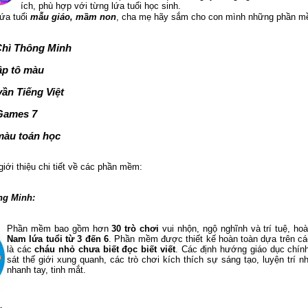
ích, phù hợp với từng lứa tuổi học sinh.
lứa tuổi
mẫu giáo, mầm non
, cha mẹ hãy sắm cho con mình những phần mề
Chì Thông Minh
ập tô màu
vần Tiếng Việt
 Games 7
màu toán học
giới thiệu chi tiết về các phần mềm:
ng Minh:
Phần mềm bao gồm hơn
30 trò chơi
vui nhộn, ngộ nghĩnh và trí tuệ, h
Nam lứa tuổi từ 3 đến 6
. Phần mềm được thiết kế hoàn toàn dựa trên c
là các
cháu nhỏ chưa biết đọc biết viết
. Các định hướng giáo dục chí
sát thế giới xung quanh, các trò chơi kích thích sự sáng tạo, luyện trí n
nhanh tay, tinh mắt.