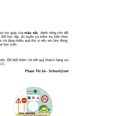
sự trợ giúp của
màu sắc
, dành riêng cho đối
thể học tập, ôn luyện và kiểm tra kiến thức
m và tặng nhiều quà thú vị nếu em làm đúng.
ẹ học sinh.
ên. Để biết thêm chi tiết quý khách hàng vui
511
.
Phạm Thị hà - School@net