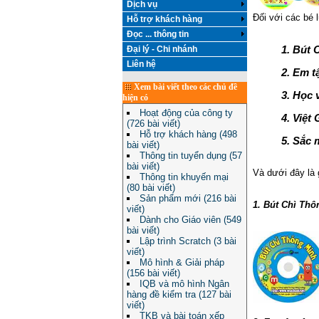
Dịch vụ
Đối với các bé 
Hỗ trợ khách hàng
Đọc ... thông tin
1. Bút 
Đại lý - Chi nhánh
Liên hệ
2. Em t
Xem bài viết theo các chủ đề
3. Học 
hiện có
Hoạt động của công ty
4. Việt
(726 bài viết)
Hỗ trợ khách hàng (498
5. Sắc 
bài viết)
Thông tin tuyển dụng (57
bài viết)
Và dưới đây là 
Thông tin khuyến mại
(80 bài viết)
Sản phẩm mới (216 bài
1. Bút Chì Thô
viết)
Dành cho Giáo viên (549
bài viết)
Lập trình Scratch (3 bài
viết)
Mô hình & Giải pháp
(156 bài viết)
IQB và mô hình Ngân
hàng đề kiểm tra (127 bài
viết)
TKB và bài toán xếp