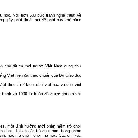
u học. Với hơn 600 bức tranh nghệ thuật về
ng giây phút thoải mái để phát huy khả năng
ành cho tất cả mọi người Việt Nam cũng như
ếng Việt hiện đại theo chuẩn của Bộ Giáo dục
iệt theo cả 2 kiểu: chữ viết hoa và chữ viết
 tranh và 1000 từ khóa đã được ghi âm với
mes, một định hướng mới phần mềm trò chơi
 chơi. Tất cả các trò chơi nằm trong nhóm
mạnh, học mà chơi, chơi mà học. Các em vừa