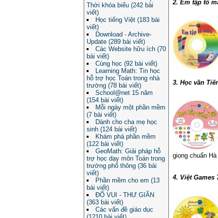
2. Em tập tô m
Thời khóa biểu (242 bài
viết)
Học tiếng Việt (183 bài
viết)
Download - Archive-
Update (289 bài viết)
Các Website hữu ích (70
bài viết)
Cùng học (92 bài viết)
Learning Math: Tin học
hỗ trợ học Toán trong nhà
3. Học vần Tiến
trường (78 bài viết)
School@net 15 năm
(154 bài viết)
Mỗi ngày một phần mềm
(7 bài viết)
Dành cho cha mẹ học
sinh (124 bài viết)
Khám phá phần mềm
(122 bài viết)
GeoMath: Giải pháp hỗ
giọng chuẩn Hà 
trợ học dạy môn Toán trong
trường phổ thông (36 bài
viết)
4. Việt Games 
Phần mềm cho em (13
bài viết)
ĐỐ VUI - THƯ GIÃN
(363 bài viết)
Các vấn đề giáo dục
(1210 bài viết)