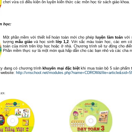
chơi vừa có điều kiện ôn luyện kiến thức các môn học từ sách giáo khoa.
n học:
Một phần mềm với thiết kế hoàn toàn mới cho phép
luyện làm toán
với 
tượng
mẫu giáo
và học sinh
lớp 1,2
. Với sắc màu toán học, các em có 
toán của mình trên lớp học hoặc ở nhà. Chương trình sẽ tự động cho điể
Phần mềm thực sự là một món quà hấp dẫn cho các bạn nhỏ và các cha m
 ty đang có chương trình
khuyến mại đặc biệt
khi mua toàn bộ 5 sản phẩm tr
ỉ website:
http://vnschool.net/modules.php?name=CDROM&file=article&sid=5
UAN: