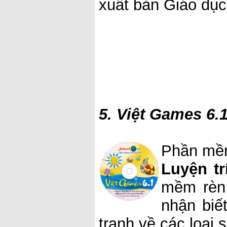
xuất bản Giáo dục
5. Việt Games 6.
Phần mềm
Luyện tr
mềm rèn 
nhận biế
tranh về các loại 