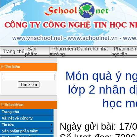
Sản
Phần mềm Dành cho nhà
Phần mềm 
Trang chủ
phẩm
trường
học tập
Tìm kiếm
Món quà ý ng
lớp 2 nhân 
học m
School@net
Trang chủ
Vài nét về công ty
Ngày gửi bài: 17/
Tin tức
Sản phẩm phần mềm