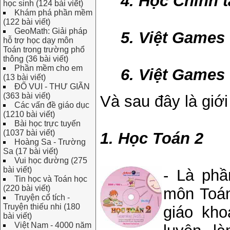
4. Học Chính t
học sinh (124 bài viết)
Khám phá phần mềm
(122 bài viết)
GeoMath: Giải pháp
5. Việt Games 
hỗ trợ học dạy môn
Toán trong trường phổ
thông (36 bài viết)
Phần mềm cho em
6. Việt Games 
(13 bài viết)
ĐỐ VUI - THƯ GIÃN
(363 bài viết)
Và sau đây là giới
Các vấn đề giáo dục
(1210 bài viết)
Bài học trực tuyến
(1037 bài viết)
1. Học Toán 2
Hoàng Sa - Trường
Sa (17 bài viết)
Vui học đường (275
bài viết)
- Là ph
Tin học và Toán học
(220 bài viết)
môn Toán
Truyện cổ tích -
Truyện thiếu nhi (180
giáo kho
bài viết)
Việt Nam - 4000 năm