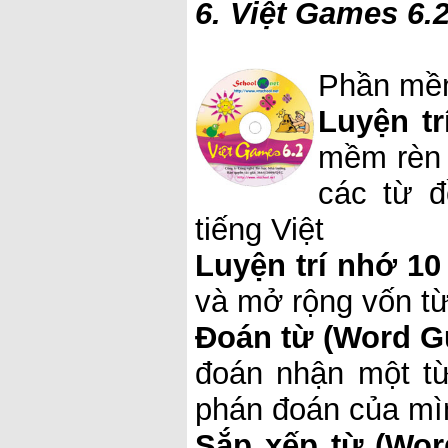
6. Việt Games 6.
Phần mềm
Luyện tr
mềm rèn 
các từ đ
tiếng Việt
Luyện trí nhớ 10
và mở rộng vốn từ 
Đoán từ (Word G
đoán nhận một từ
phán đoán của mìn
Sắp xếp từ (Word