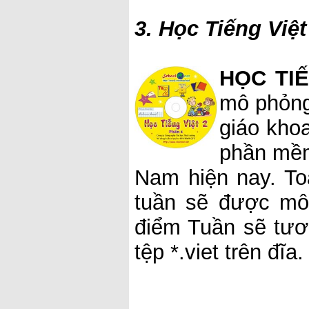
3. Học Tiếng Việt
HỌC TIẾ
mô phỏng
giáo khoa
phần mềm
Nam hiện nay. T
tuần sẽ được mô 
điểm Tuần sẽ tươ
tệp *.viet trên đĩa.