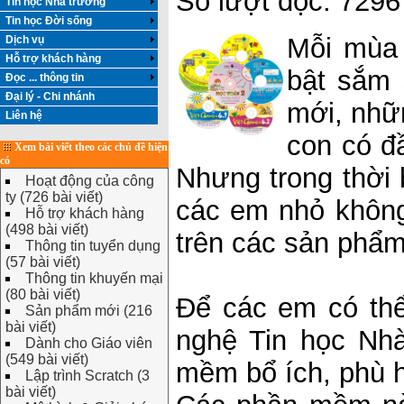
Số lượt đọc: 7296
Tin học Nhà trường
Tin học Đời sống
Mỗi mùa 
Dịch vụ
Hỗ trợ khách hàng
bật sắm
Đọc ... thông tin
Đại lý - Chi nhánh
mới, nhữ
Liên hệ
con có đ
Xem bài viết theo các chủ đề hiện
có
Nhưng trong thời 
Hoạt động của công
ty (726 bài viết)
các em nhỏ không
Hỗ trợ khách hàng
(498 bài viết)
trên các sản phẩ
Thông tin tuyển dụng
(57 bài viết)
Thông tin khuyến mại
(80 bài viết)
Để các em có thể
Sản phẩm mới (216
bài viết)
nghệ Tin học Nhà
Dành cho Giáo viên
(549 bài viết)
mềm bổ ích, phù h
Lập trình Scratch (3
bài viết)