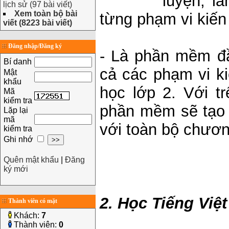
luyện, là
lịch sử (97 bài viết)
Xem toàn bộ bài
từng phạm vi kiến
viết (8223 bài viết)
Đăng nhập/Đăng ký
- Là phần mềm đầ
Bí danh
cả các phạm vi k
Mật
khẩu
học lớp 2. Với t
Mã
kiểm tra
phần mềm sẽ tạo 
Lặp lại
mã
với toàn bộ chươn
kiểm tra
Ghi nhớ
Quên mật khẩu
|
Đăng
ký mới
2. Học Tiếng Việt
Thành viên có mặt
Khách:
7
Thành viên:
0