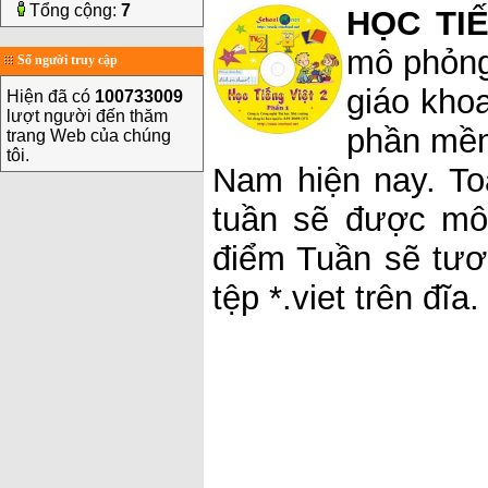
Tổng cộng:
7
HỌC TIẾ
mô phỏng
Số người truy cập
giáo khoa
Hiện đã có
100733009
lượt người đến thăm
phần mềm
trang Web của chúng
tôi.
Nam hiện nay. T
tuần sẽ được mô 
điểm Tuần sẽ tươ
tệp *.viet trên đĩa.