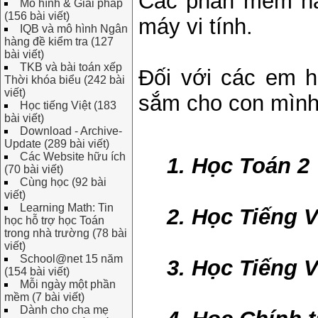
Các phần mềm nà
Mô hình & Giải pháp
(156 bài viết)
máy vi tính.
IQB và mô hình Ngân
hàng đề kiểm tra (127
bài viết)
TKB và bài toán xếp
Đối với các em 
Thời khóa biểu (242 bài
viết)
sắm cho con mình
Học tiếng Việt (183
bài viết)
Download - Archive-
Update (289 bài viết)
Các Website hữu ích
1. Học Toán 2
(70 bài viết)
Cùng học (92 bài
viết)
Learning Math: Tin
2. Học Tiếng V
học hỗ trợ học Toán
trong nhà trường (78 bài
viết)
School@net 15 năm
3. Học Tiếng V
(154 bài viết)
Mỗi ngày một phần
mềm (7 bài viết)
Dành cho cha mẹ