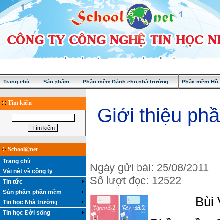
Trang chủ
Sản phẩm
Phần mềm Dành cho nhà trường
Phần mềm Hỗ t
Tìm kiếm
Giới thiệu ph
School@net
Trang chủ
Ngày gửi bài: 25/08/2011
Vài nét về công ty
Số lượt đọc: 12522
Tin tức
Sản phẩm phần mềm
Bùi 
Tin học Nhà trường
Tin học Đời sống