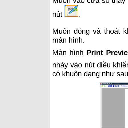
Muốn vào cửa sổ thay đ
nút
.
Muốn đóng và thoát k
màn hình.
Màn hình
Print Previ
nháy vào nút điều khi
có khuôn dạng như sau