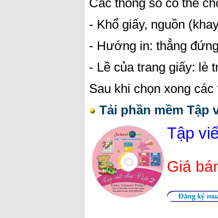
Các thông số có thể ch
- Khổ giấy, nguồn (khay
- Hướng in: thẳng đứn
- Lề của trang giấy: lè t
Sau khi chọn xong các
Tải phần mềm Tập vi
Tập viế
Giá bá