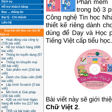
Phần mềm T
Dịch vụ
Hỗ trợ khách hàng
trong bộ 3 
Đọc ... thông tin
Công nghệ Tin học Nh
Đại lý - Chi nhánh
Liên hệ
thiết kế riêng dành ch
Xem bài viết theo các chủ đề
dùng để Dạy và Học p
hiện có
Tiếng Việt cấp tiểu học.
Hoạt động của công ty
(726 bài viết)
Hỗ trợ khách hàng (498
bài viết)
Thông tin tuyển dụng (57
bài viết)
Thông tin khuyến mại
(80 bài viết)
Sản phẩm mới (216 bài
viết)
Dành cho Giáo viên (549
bài viết)
Lập trình Scratch (3 bài
viết)
Mô hình & Giải pháp
(156 bài viết)
Bài viết này sẽ giới t
IQB và mô hình Ngân
hàng đề kiểm tra (127 bài
Chữ Việt 2
.
viết)
TKB và bài toán xếp