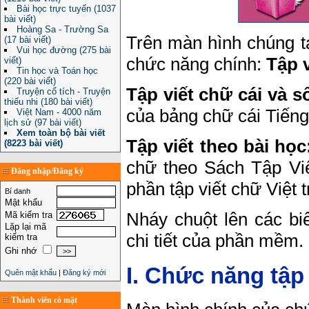
Bài học trực tuyến (1037
bài viết)
Hoàng Sa - Trường Sa
Trên màn hình chúng t
(17 bài viết)
Vui học đường (275 bài
chức năng chính:
Tập v
viết)
Tin học và Toán học
(220 bài viết)
Tập viết chữ cái và s
Truyện cổ tích - Truyện
thiếu nhi (180 bài viết)
của bảng chữ cái Tiếng 
Việt Nam - 4000 năm
lịch sử (97 bài viết)
Xem toàn bộ bài viết
Tập viết theo bài học
(8223 bài viết)
chữ theo Sách Tập Vi
Đăng nhập/Đăng ký
phần tập viết chữ Việt t
Bí danh
Mật khẩu
Nháy chuột lên các b
Mã kiểm tra
Lặp lại mã
chi tiết của phần mềm.
kiểm tra
Ghi nhớ
I. Chức năng tập 
Quên mật khẩu
|
Đăng ký mới
Thành viên có mặt