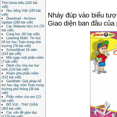
Thời khóa biểu (242 bài
viết)
Học tiếng Việt (183 bài
Nháy đúp vào biểu tư
viết)
Download - Archive-
Giao diện ban đầu của
Update (289 bài viết)
Các Website hữu ích (70
bài viết)
Cùng học (92 bài viết)
Learning Math: Tin học
hỗ trợ học Toán trong nhà
trường (78 bài viết)
School@net 15 năm
(154 bài viết)
Mỗi ngày một phần mềm
(7 bài viết)
Dành cho cha mẹ học
sinh (124 bài viết)
Khám phá phần mềm
(122 bài viết)
GeoMath: Giải pháp hỗ
trợ học dạy môn Toán trong
trường phổ thông (36 bài
viết)
Phần mềm cho em (13
bài viết)
ĐỐ VUI - THƯ GIÃN
(363 bài viết)
Các vấn đề giáo dục
(1210 bài viết)