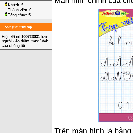
Màn hình chính của ch
Khách:
5
Thành viên:
0
Tổng cộng:
5
Số người truy cập
Hiện đã có
100733031
lượt
người đến thăm trang Web
của chúng tôi.
Trên màn hình là bảng 