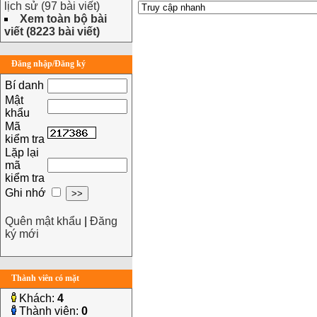
lịch sử (97 bài viết)
Xem toàn bộ bài
viết (8223 bài viết)
Đăng nhập/Đăng ký
Bí danh
Mật
khẩu
Mã
kiểm tra
Lặp lại
mã
kiểm tra
Ghi nhớ
Quên mật khẩu
|
Đăng
ký mới
Thành viên có mặt
Khách:
4
Thành viên:
0