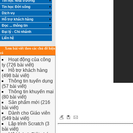
Tin học Nhà trường
Tin học Đời sống
Dịch vụ
Hỗ trợ khách hàng
Đọc ... thông tin
Đại lý - Chi nhánh
Liên hệ
Xem bài viết theo các chủ đề hiện
có
Hoạt động của công
ty (726 bài viết)
Hỗ trợ khách hàng
(498 bài viết)
Thông tin tuyển dụng
(57 bài viết)
Thông tin khuyến mại
(80 bài viết)
Sản phẩm mới (216
bài viết)
Dành cho Giáo viên
(549 bài viết)
Lập trình Scratch (3
bài viết)