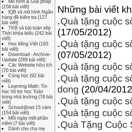
Mô hình & Giải pháp
(156 bài viết)
Những bài viết kh
IQB và mô hình Ngân
hàng đề kiểm tra (127
Quà tặng cuộc s
bài viết)
TKB và bài toán xếp
(17/05/2012)
Thời khóa biểu (242 bài
viết)
Quà tặng cuộc s
Học tiếng Việt (183
bài viết)
(07/05/2012)
Download - Archive-
Update (289 bài viết)
Quà tặng cuộc s
Các Website hữu ích
(70 bài viết)
Cùng học (92 bài
Quà tặng cuộc s
viết)
Learning Math: Tin
dong
(20/04/2012
học hỗ trợ học Toán
trong nhà trường (78 bài
Quà tặng cuộc số
viết)
School@net 15 năm
Quà tặng cuộc số
(154 bài viết)
Mỗi ngày một phần
Quà Tặng Cuộc 
mềm (7 bài viết)
Dành cho cha mẹ