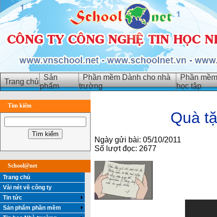
Sản
Phần mềm Dành cho nhà
Phần mềm 
Trang chủ
phẩm
trường
học tập
Tìm kiếm
Quà tặ
Ngày gửi bài: 05/10/2011
Số lượt đọc: 2677
School@net
Trang chủ
Vài nét về công ty
Tin tức
Sản phẩm phần mềm