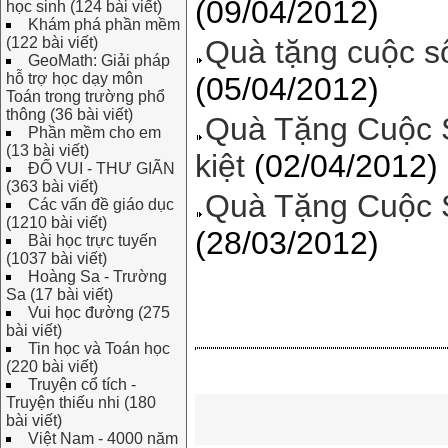
(09/04/2012)
học sinh (124 bài viết)
Khám phá phần mềm
(122 bài viết)
Quà tặng cuộc s
GeoMath: Giải pháp
hỗ trợ học dạy môn
(05/04/2012)
Toán trong trường phổ
thông (36 bài viết)
Quà Tặng Cuộc S
Phần mềm cho em
(13 bài viết)
kiệt
(02/04/2012)
ĐỐ VUI - THƯ GIÃN
(363 bài viết)
Quà Tặng Cuộc 
Các vấn đề giáo dục
(1210 bài viết)
(28/03/2012)
Bài học trực tuyến
(1037 bài viết)
Hoàng Sa - Trường
Sa (17 bài viết)
Vui học đường (275
bài viết)
Tin học và Toán học
(220 bài viết)
Truyện cổ tích -
Truyện thiếu nhi (180
bài viết)
Việt Nam - 4000 năm