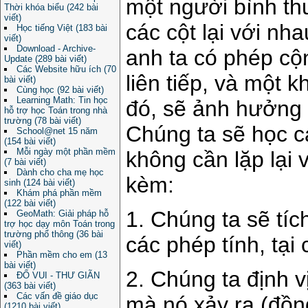
một người bình th
Thời khóa biểu (242 bài
viết)
các cột lại với n
Học tiếng Việt (183 bài
viết)
Download - Archive-
anh ta có phép cộ
Update (289 bài viết)
Các Website hữu ích (70
liên tiếp, và một k
bài viết)
Cùng học (92 bài viết)
Learning Math: Tin học
đó, sẽ ảnh hưởng c
hỗ trợ học Toán trong nhà
trường (78 bài viết)
Chúng ta sẽ học c
School@net 15 năm
(154 bài viết)
Mỗi ngày một phần mềm
không cần lặp lại v
(7 bài viết)
Dành cho cha mẹ học
kèm:
sinh (124 bài viết)
Khám phá phần mềm
(122 bài viết)
1. Chúng ta sẽ tíc
GeoMath: Giải pháp hỗ
trợ học dạy môn Toán trong
trường phổ thông (36 bài
các phép tính, tại
viết)
Phần mềm cho em (13
bài viết)
2. Chúng ta định vị
ĐỐ VUI - THƯ GIÃN
(363 bài viết)
Các vấn đề giáo dục
mà nó xảy ra (đồng
(1210 bài viết)