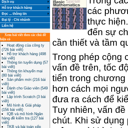
Trong các
Dịch vụ
các phươn
Hỗ trợ khách hàng
Đọc ... thông tin
thực hiện
Đại lý - Chi nhánh
Liên hệ
đến sự ch
Xem bài viết theo các chủ đề
hiện có
cần thiết và tầm q
Hoạt động của công ty
(726 bài viết)
Trong phép cộng ch
Hỗ trợ khách hàng (498
bài viết)
Thông tin tuyển dụng (57
vấn đề trên, tốc đ
bài viết)
Thông tin khuyến mại
tiển trong chươn
(80 bài viết)
Sản phẩm mới (216 bài
viết)
hơn cách mọi ngườ
Dành cho Giáo viên (549
bài viết)
đưa ra cách để kiể
Lập trình Scratch (3 bài
viết)
Mô hình & Giải pháp
Tuy nhiên, vấn đề
(156 bài viết)
IQB và mô hình Ngân
chút. Khi sử dụng
hàng đề kiểm tra (127 bài
viết)
TKB và bài toán xếp