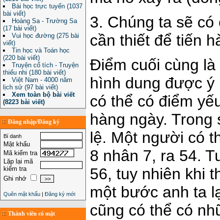
Bài học trực tuyến (1037
bài viết)
3. Chúng ta sẽ có 
Hoàng Sa - Trường Sa
(17 bài viết)
cần thiết để tiến 
Vui học đường (275 bài
viết)
Tin học và Toán học
(220 bài viết)
Điểm cuối cùng là
Truyện cổ tích - Truyện
thiếu nhi (180 bài viết)
hình dung được ý 
Việt Nam - 4000 năm
lịch sử (97 bài viết)
Xem toàn bộ bài viết
có thể có điểm yếu
(8223 bài viết)
hàng ngày. Trong 
Đăng nhập/Đăng ký
lệ. Một người có 
Bí danh
Mật khẩu
8 nhân 7, ra 54. Tu
Mã kiểm tra
Lặp lại mã
kiểm tra
56, tuy nhiên khi 
Ghi nhớ
một bước anh ta l
Quên mật khẩu
|
Đăng ký mới
cũng có thể có nh
Thành viên có mặt