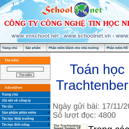
Trang chủ
Sản phẩm
Phần mềm Dành cho nhà trường
Phần mềm Hỗ t
Tìm kiếm
Toán học 
Trachtenber
School@net
Trang chủ
Vài nét về công ty
Ngày gửi bài: 17/11/
Tin tức
Sản phẩm phần mềm
Số lượt đọc: 4800
Tin học Nhà trường
Tin học Đời sống