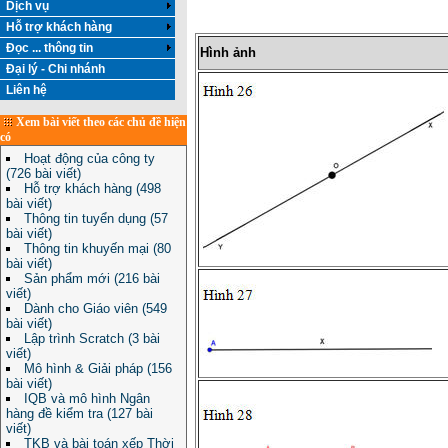
Dịch vụ
Hỗ trợ khách hàng
Đọc ... thông tin
Hình ảnh
Đại lý - Chi nhánh
Liên hệ
Xem bài viết theo các chủ đề hiện
có
Hoạt động của công ty
(726 bài viết)
Hỗ trợ khách hàng (498
bài viết)
Thông tin tuyển dụng (57
bài viết)
Thông tin khuyến mại (80
bài viết)
Sản phẩm mới (216 bài
viết)
Dành cho Giáo viên (549
bài viết)
Lập trình Scratch (3 bài
viết)
Mô hình & Giải pháp (156
bài viết)
IQB và mô hình Ngân
hàng đề kiểm tra (127 bài
viết)
TKB và bài toán xếp Thời