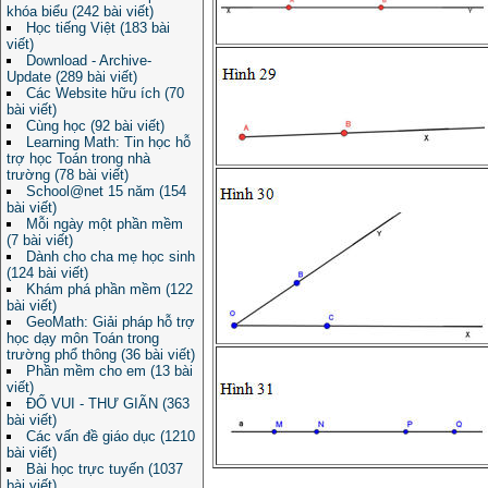
khóa biểu (242 bài viết)
Học tiếng Việt (183 bài
viết)
Download - Archive-
Update (289 bài viết)
Các Website hữu ích (70
bài viết)
Cùng học (92 bài viết)
Learning Math: Tin học hỗ
trợ học Toán trong nhà
trường (78 bài viết)
School@net 15 năm (154
bài viết)
Mỗi ngày một phần mềm
(7 bài viết)
Dành cho cha mẹ học sinh
(124 bài viết)
Khám phá phần mềm (122
bài viết)
GeoMath: Giải pháp hỗ trợ
học dạy môn Toán trong
trường phổ thông (36 bài viết)
Phần mềm cho em (13 bài
viết)
ĐỐ VUI - THƯ GIÃN (363
bài viết)
Các vấn đề giáo dục (1210
bài viết)
Bài học trực tuyến (1037
bài viết)