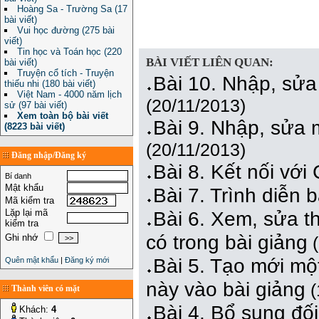
Hoàng Sa - Trường Sa (17
bài viết)
Vui học đường (275 bài
viết)
Tin học và Toán học (220
BÀI VIẾT LIÊN QUAN:
bài viết)
Truyện cổ tích - Truyện
Bài 10. Nhập, sử
thiếu nhi (180 bài viết)
Việt Nam - 4000 năm lịch
(20/11/2013)
sử (97 bài viết)
Xem toàn bộ bài viết
Bài 9. Nhập, sửa
(8223 bài viết)
(20/11/2013)
Đăng nhập/Đăng ký
Bài 8. Kết nối vớ
Bí danh
Mật khẩu
Bài 7. Trình diễn b
Mã kiểm tra
Lặp lại mã
Bài 6. Xem, sửa t
kiểm tra
có trong bài giảng
Ghi nhớ
(
Bài 5. Tạo mới mộ
Quên mật khẩu
|
Đăng ký mới
này vào bài giảng
(
Thành viên có mặt
Bài 4. Bổ sung đố
Khách:
4