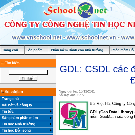
Trang chủ
Sản phẩm
Phần mềm Dành cho nhà trường
Phần mềm Hỗ t
Tìm kiếm
GDL: CSDL các đố
Đ
School@net
Ngày gửi bài: 15/12/2011
Số lượt đọc: 5277
Trang chủ
Bùi Việt Hà, Công ty Côn
Vài nét về công ty
Tin tức
GDL (Geo Data Library)
-
mềm GeoMath của công t
Sản phẩm phần mềm
Tin học Nhà trường
Tin học Đời sống