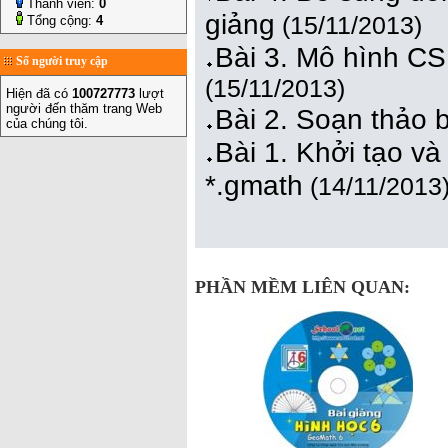
Thành viên:
0
giảng
(15/11/2013)
Tổng cộng:
4
Bài 3. Mô hình C
Số người truy cập
(15/11/2013)
Hiện đã có
100727773
lượt
người đến thăm trang Web
Bài 2. Soạn thảo 
của chúng tôi.
Bài 1. Khởi tạo và
*.gmath
(14/11/2013
PHẦN MỀM LIÊN QUAN: