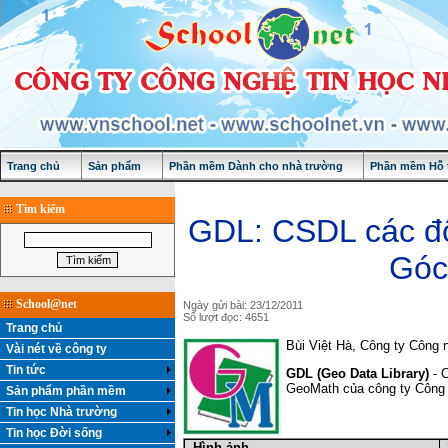
Trang chủ
Sản phẩm
Phần mềm Dành cho nhà trường
Phần mềm Hỗ t
Tìm kiếm
GDL: CSDL các đối
Góc
School@net
Ngày gửi bài: 23/12/2011
Số lượt đọc: 4651
Trang chủ
Bùi Việt Hà, Công ty Công 
Vài nét về công ty
Tin tức
GDL (Geo Data Library)
- C
GeoMath của công ty Công 
Sản phẩm phần mềm
Tin học Nhà trường
Tin học Đời sống
Hình ảnh