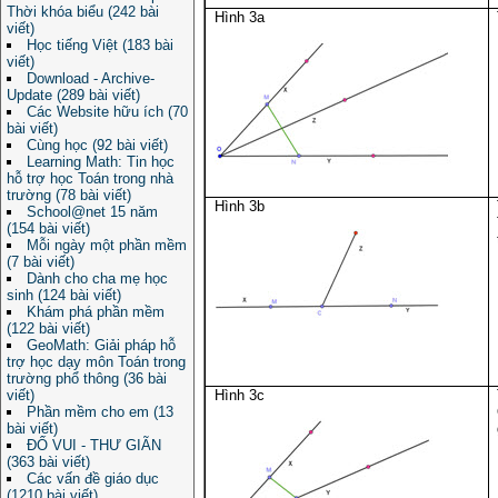
Thời khóa biểu (242 bài
Hình 3a
viết)
Học tiếng Việt (183 bài
viết)
Download - Archive-
Update (289 bài viết)
Các Website hữu ích (70
bài viết)
Cùng học (92 bài viết)
Learning Math: Tin học
hỗ trợ học Toán trong nhà
trường (78 bài viết)
Hình 3b
School@net 15 năm
(154 bài viết)
Mỗi ngày một phần mềm
(7 bài viết)
Dành cho cha mẹ học
sinh (124 bài viết)
Khám phá phần mềm
(122 bài viết)
GeoMath: Giải pháp hỗ
trợ học dạy môn Toán trong
trường phổ thông (36 bài
viết)
Hình 3c
Phần mềm cho em (13
bài viết)
ĐỐ VUI - THƯ GIÃN
(363 bài viết)
Các vấn đề giáo dục
(1210 bài viết)