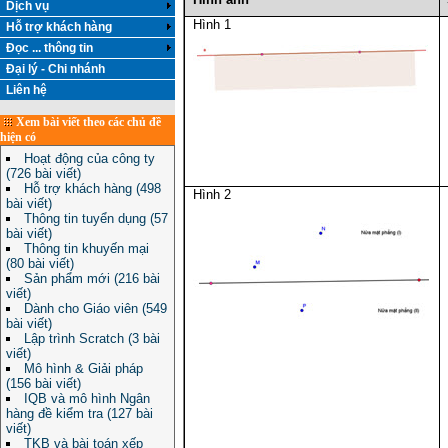
Dịch vụ
Hình 1
Hỗ trợ khách hàng
Đọc ... thông tin
Đại lý - Chi nhánh
Liên hệ
Xem bài viết theo các chủ đề
hiện có
Hoạt động của công ty
(726 bài viết)
Hỗ trợ khách hàng (498
Hình 2
bài viết)
Thông tin tuyển dụng (57
bài viết)
Thông tin khuyến mại
(80 bài viết)
Sản phẩm mới (216 bài
viết)
Dành cho Giáo viên (549
bài viết)
Lập trình Scratch (3 bài
viết)
Mô hình & Giải pháp
(156 bài viết)
IQB và mô hình Ngân
hàng đề kiểm tra (127 bài
viết)
TKB và bài toán xếp