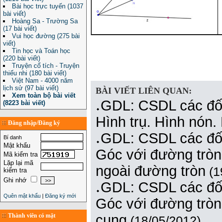
Bài học trực tuyến (1037
bài viết)
Hoàng Sa - Trường Sa
(17 bài viết)
Vui học đường (275 bài
viết)
Tin học và Toán học
(220 bài viết)
Truyện cổ tích - Truyện
thiếu nhi (180 bài viết)
Việt Nam - 4000 năm
lịch sử (97 bài viết)
BÀI VIẾT LIÊN QUAN:
Xem toàn bộ bài viết
GDL: CSDL các đối
(8223 bài viết)
Hình trụ. Hình nón.
Đăng nhập/Đăng ký
GDL: CSDL các đối
Bí danh
Mật khẩu
Góc với đường tròn.
Mã kiểm tra
Lặp lại mã
ngoài đường tròn
(1
kiểm tra
Ghi nhớ
GDL: CSDL các đối
Quên mật khẩu
|
Đăng ký mới
Góc với đường tròn.
Thành viên có mặt
cung
(18/05/2012)