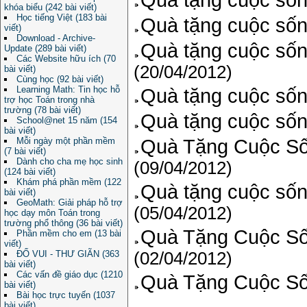
khóa biểu (242 bài viết)
Học tiếng Việt (183 bài
Quà tặng cuộc sốn
viết)
Download - Archive-
Quà tặng cuộc sốn
Update (289 bài viết)
Các Website hữu ích (70
(20/04/2012)
bài viết)
Cùng học (92 bài viết)
Learning Math: Tin học hỗ
Quà tặng cuộc sốn
trợ học Toán trong nhà
trường (78 bài viết)
Quà tặng cuộc sốn
School@net 15 năm (154
bài viết)
Quà Tặng Cuộc Số
Mỗi ngày một phần mềm
(7 bài viết)
Dành cho cha mẹ học sinh
(09/04/2012)
(124 bài viết)
Khám phá phần mềm (122
Quà tặng cuộc sốn
bài viết)
GeoMath: Giải pháp hỗ trợ
(05/04/2012)
học dạy môn Toán trong
trường phổ thông (36 bài viết)
Quà Tặng Cuộc Sốn
Phần mềm cho em (13 bài
viết)
ĐỐ VUI - THƯ GIÃN (363
(02/04/2012)
bài viết)
Các vấn đề giáo dục (1210
Quà Tặng Cuộc Số
bài viết)
Bài học trực tuyến (1037
bài viết)