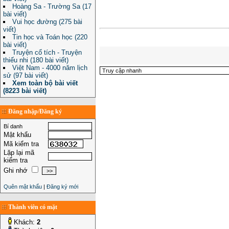
Hoàng Sa - Trường Sa (17
bài viết)
Vui học đường (275 bài
viết)
Tin học và Toán học (220
bài viết)
Truyện cổ tích - Truyện
thiếu nhi (180 bài viết)
Việt Nam - 4000 năm lịch
sử (97 bài viết)
Xem toàn bộ bài viết
(8223 bài viết)
Đăng nhập/Đăng ký
Bí danh
Mật khẩu
Mã kiểm tra
Lặp lại mã
kiểm tra
Ghi nhớ
Quên mật khẩu
|
Đăng ký mới
Thành viên có mặt
Khách:
2