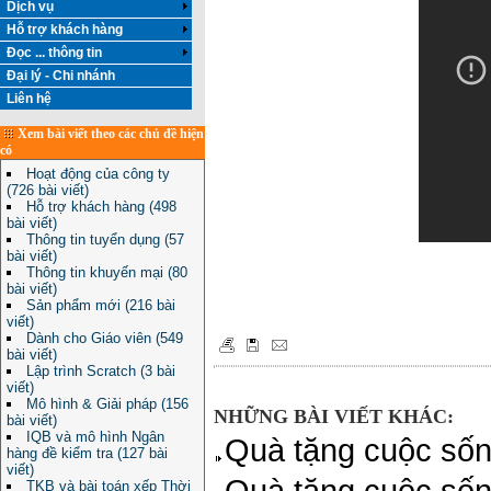
Dịch vụ
Hỗ trợ khách hàng
Đọc ... thông tin
Đại lý - Chi nhánh
Liên hệ
Xem bài viết theo các chủ đề hiện
có
Hoạt động của công ty
(726 bài viết)
Hỗ trợ khách hàng (498
bài viết)
Thông tin tuyển dụng (57
bài viết)
Thông tin khuyến mại (80
bài viết)
Sản phẩm mới (216 bài
viết)
Dành cho Giáo viên (549
bài viết)
Lập trình Scratch (3 bài
viết)
Mô hình & Giải pháp (156
NHỮNG BÀI VIẾT KHÁC:
bài viết)
IQB và mô hình Ngân
Quà tặng cuộc sốn
hàng đề kiểm tra (127 bài
viết)
Quà tặng cuộc sốn
TKB và bài toán xếp Thời