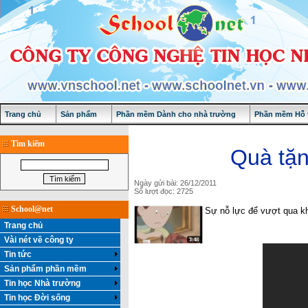
Trang chủ
Sản phẩm
Phần mềm Dành cho nhà trường
Phần mềm Hỗ t
Tìm kiếm
Quà tặn
Ngày gửi bài: 26/12/2011
Số lượt đọc: 2725
School@net
Sự nỗ lực để vượt qua kh
Trang chủ
Vài nét về công ty
Tin tức
Sản phẩm phần mềm
Tin học Nhà trường
Tin học Đời sống