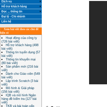
Dịch vụ
Hỗ trợ khách hàng
Đọc ... thông tin
Đại lý - Chi nhánh
Liên hệ
Xem bài viết theo các chủ đề
hiện có
Hoạt động của công ty
(726 bài viết)
Hỗ trợ khách hàng (498
bài viết)
Thông tin tuyển dụng (57
bài viết)
Thông tin khuyến mại
(80 bài viết)
Sản phẩm mới (216 bài
viết)
Dành cho Giáo viên (549
bài viết)
Lập trình Scratch (3 bài
viết)
Mô hình & Giải pháp
(156 bài viết)
IQB và mô hình Ngân
hàng đề kiểm tra (127 bài
viết)
TKB và bài toán xếp