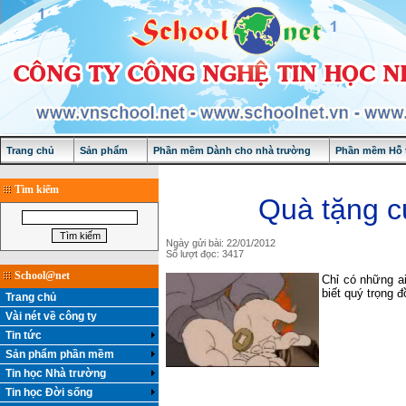
Trang chủ
Sản phẩm
Phần mềm Dành cho nhà trường
Phần mềm Hỗ t
Tìm kiếm
Quà tặng c
Ngày gửi bài: 22/01/2012
Số lượt đọc: 3417
School@net
Chỉ có những a
biết quý trọng đ
Trang chủ
Vài nét về công ty
Tin tức
Sản phẩm phần mềm
Tin học Nhà trường
Tin học Đời sống