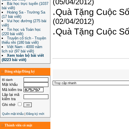
(05/04/2012)
Bài học trực tuyến (1037
bài viết)
Quà Tặng Cuộc Sốn
Hoàng Sa - Trường Sa
(17 bài viết)
(02/04/2012)
Vui học đường (275 bài
viết)
Quà Tặng Cuộc Số
Tin học và Toán học
(220 bài viết)
Truyện cổ tích - Truyện
thiếu nhi (180 bài viết)
Việt Nam - 4000 năm
lịch sử (97 bài viết)
Xem toàn bộ bài viết
(8223 bài viết)
Đăng nhập/Đăng ký
Bí danh
Mật khẩu
Mã kiểm tra
Lặp lại mã
kiểm tra
Ghi nhớ
Quên mật khẩu
|
Đăng ký mới
Thành viên có mặt