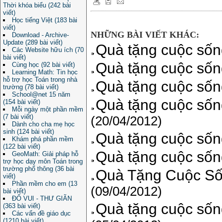
Thời khóa biểu (242 bài
viết)
Học tiếng Việt (183 bài
viết)
NHỮNG BÀI VIẾT KHÁC:
Download - Archive-
Update (289 bài viết)
Quà tặng cuộc sốn
Các Website hữu ích (70
bài viết)
Quà tặng cuộc sốn
Cùng học (92 bài viết)
Learning Math: Tin học
hỗ trợ học Toán trong nhà
Quà tặng cuộc sốn
trường (78 bài viết)
School@net 15 năm
Quà tặng cuộc sốn
(154 bài viết)
Mỗi ngày một phần mềm
(7 bài viết)
(20/04/2012)
Dành cho cha mẹ học
sinh (124 bài viết)
Quà tặng cuộc sống
Khám phá phần mềm
(122 bài viết)
Quà tặng cuộc sốn
GeoMath: Giải pháp hỗ
trợ học dạy môn Toán trong
trường phổ thông (36 bài
Quà Tặng Cuộc Số
viết)
Phần mềm cho em (13
(09/04/2012)
bài viết)
ĐỐ VUI - THƯ GIÃN
Quà tặng cuộc sống
(363 bài viết)
Các vấn đề giáo dục
(1210 bài viết)