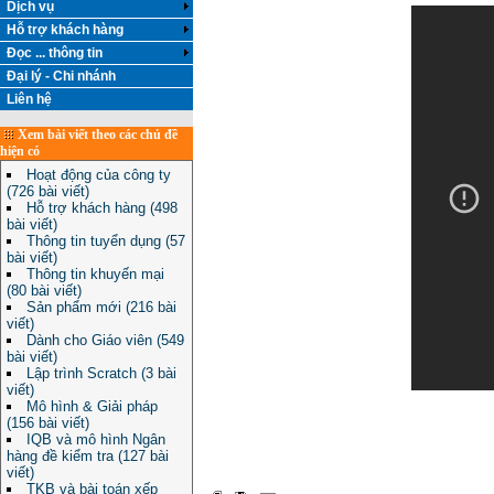
Dịch vụ
Hỗ trợ khách hàng
Đọc ... thông tin
Đại lý - Chi nhánh
Liên hệ
Xem bài viết theo các chủ đề
hiện có
Hoạt động của công ty
(726 bài viết)
Hỗ trợ khách hàng (498
bài viết)
Thông tin tuyển dụng (57
bài viết)
Thông tin khuyến mại
(80 bài viết)
Sản phẩm mới (216 bài
viết)
Dành cho Giáo viên (549
bài viết)
Lập trình Scratch (3 bài
viết)
Mô hình & Giải pháp
(156 bài viết)
IQB và mô hình Ngân
hàng đề kiểm tra (127 bài
viết)
TKB và bài toán xếp