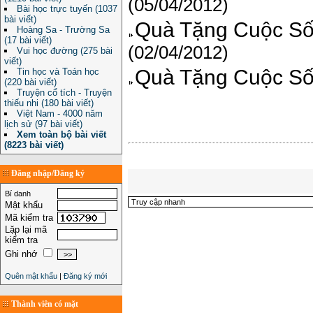
(05/04/2012)
Bài học trực tuyến (1037
bài viết)
Quà Tặng Cuộc Sốn
Hoàng Sa - Trường Sa
(17 bài viết)
(02/04/2012)
Vui học đường (275 bài
viết)
Quà Tặng Cuộc Số
Tin học và Toán học
(220 bài viết)
Truyện cổ tích - Truyện
thiếu nhi (180 bài viết)
Việt Nam - 4000 năm
lịch sử (97 bài viết)
Xem toàn bộ bài viết
(8223 bài viết)
Đăng nhập/Đăng ký
Bí danh
Mật khẩu
Mã kiểm tra
Lặp lại mã
kiểm tra
Ghi nhớ
Quên mật khẩu
|
Đăng ký mới
Thành viên có mặt