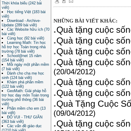
Thời khóa biểu (242 bài
viết)
Học tiếng Việt (183 bài
viết)
NHỮNG BÀI VIẾT KHÁC:
Download - Archive-
Update (289 bài viết)
Quà tặng cuộc sốn
Các Website hữu ích (70
bài viết)
Quà tặng cuộc sốn
Cùng học (92 bài viết)
Learning Math: Tin học
hỗ trợ học Toán trong nhà
Quà tặng cuộc sốn
trường (78 bài viết)
School@net 15 năm
Quà tặng cuộc sốn
(154 bài viết)
Mỗi ngày một phần mềm
(7 bài viết)
(20/04/2012)
Dành cho cha mẹ học
sinh (124 bài viết)
Quà tặng cuộc sống
Khám phá phần mềm
(122 bài viết)
Quà tặng cuộc sốn
GeoMath: Giải pháp hỗ
trợ học dạy môn Toán trong
trường phổ thông (36 bài
Quà Tặng Cuộc Số
viết)
Phần mềm cho em (13
(09/04/2012)
bài viết)
ĐỐ VUI - THƯ GIÃN
Quà tặng cuộc sống
(363 bài viết)
Các vấn đề giáo dục
(1210 bài viết)