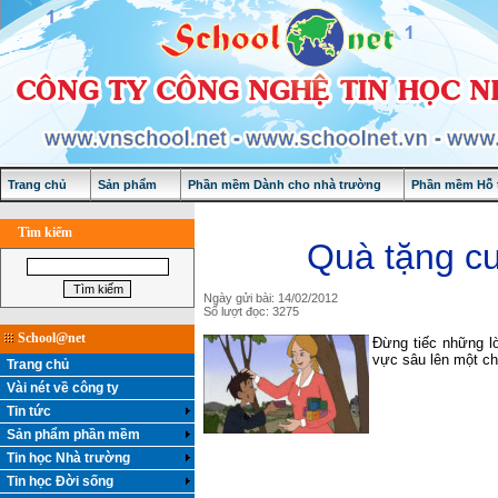
Trang chủ
Sản phẩm
Phần mềm Dành cho nhà trường
Phần mềm Hỗ t
Tìm kiếm
Quà tặng cu
Ngày gửi bài: 14/02/2012
Số lượt đọc: 3275
School@net
Đừng tiếc những l
vực sâu lên một ch
Trang chủ
Vài nét về công ty
Tin tức
Sản phẩm phần mềm
Tin học Nhà trường
Tin học Đời sống