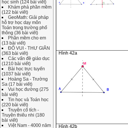
học sinh (124 bài viết)
Khám phá phần mềm
(122 bài viết)
GeoMath: Giải pháp
hỗ trợ học dạy môn
Toán trong trường phổ
thông (36 bài viết)
Phần mềm cho em
(13 bài viết)
ĐỐ VUI - THƯ GIÃN
Hình 42a
(363 bài viết)
Các vấn đề giáo dục
(1210 bài viết)
Bài học trực tuyến
(1037 bài viết)
Hoàng Sa - Trường
Sa (17 bài viết)
Vui học đường (275
bài viết)
Tin học và Toán học
(220 bài viết)
Truyện cổ tích -
Truyện thiếu nhi (180
bài viết)
Việt Nam - 4000 năm
Hình 42b