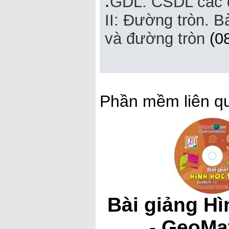
GDL: CSDL các đ
II: Đường tròn. B
và đường tròn
(08
Phần mềm liên q
Bài giảng Hì
- GeoMa