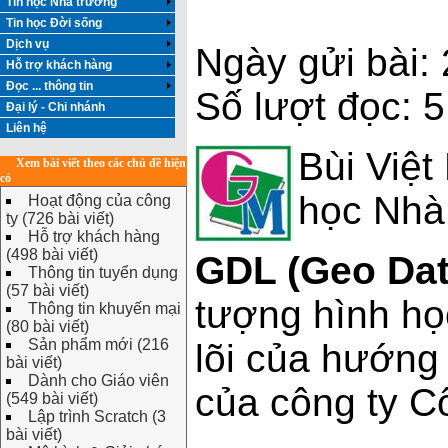
Tin học Nhà trường
Tin học Đời sống
Dịch vụ
Ngày gửi bài:
Hỗ trợ khách hàng
Đọc ... thông tin
Số lượt đọc: 
Đại lý - Chi nhánh
Liên hệ
Bùi Việt
Xem bài viết theo các chủ đề hiện
có
học Nhà
Hoạt động của công
ty (726 bài viết)
Hỗ trợ khách hàng
(498 bài viết)
GDL (Geo Dat
Thông tin tuyển dụng
(57 bài viết)
tượng hình họ
Thông tin khuyến mại
(80 bài viết)
Sản phẩm mới (216
lõi của hướng
bài viết)
Dành cho Giáo viên
của công ty C
(549 bài viết)
Lập trình Scratch (3
bài viết)