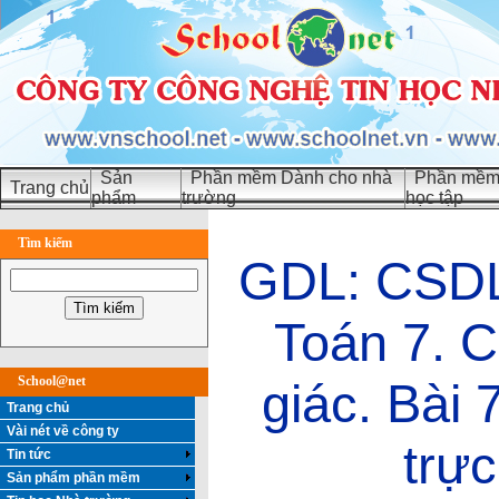
Sản
Phần mềm Dành cho nhà
Phần mềm 
Trang chủ
phẩm
trường
học tập
Tìm kiếm
GDL: CSDL 
Toán 7. C
School@net
giác. Bài 
Trang chủ
Vài nét về công ty
trự
Tin tức
Sản phẩm phần mềm