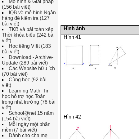
Mô hình & Giải pháp
(156 bài viết)
IQB và mô hình Ngân
hàng đề kiểm tra (127
bài viết)
Hình ảnh
TKB và bài toán xếp
Thời khóa biểu (242 bài
Hình 41
viết)
Học tiếng Việt (183
bài viết)
Download - Archive-
Update (289 bài viết)
Các Website hữu ích
(70 bài viết)
Cùng học (92 bài
viết)
Learning Math: Tin
học hỗ trợ học Toán
trong nhà trường (78 bài
viết)
School@net 15 năm
Hình 42
(154 bài viết)
Mỗi ngày một phần
mềm (7 bài viết)
Dành cho cha mẹ