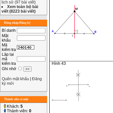
lịch sử (97 bài viết)
Xem toàn bộ bài
viết (8223 bài viết)
Đăng nhập/Đăng ký
Bí danh
Mật
khẩu
Mã
kiểm tra
Lặp lại
mã
kiểm tra
Hình 43
Ghi nhớ
Quên mật khẩu
|
Đăng
ký mới
Thành viên có mặt
Khách:
5
Thành viên:
0