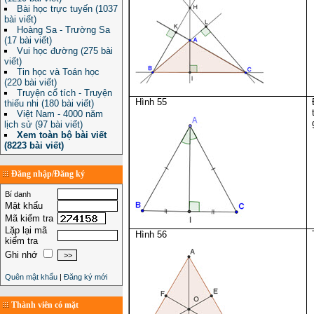
Bài học trực tuyến (1037
bài viết)
Hoàng Sa - Trường Sa
(17 bài viết)
Vui học đường (275 bài
viết)
Tin học và Toán học
(220 bài viết)
Truyện cổ tích - Truyện
Hình 55
thiếu nhi (180 bài viết)
Việt Nam - 4000 năm
lịch sử (97 bài viết)
Xem toàn bộ bài viết
(8223 bài viết)
Đăng nhập/Đăng ký
Bí danh
Mật khẩu
Mã kiểm tra
Lặp lại mã
Hình 56
kiểm tra
Ghi nhớ
Quên mật khẩu
|
Đăng ký mới
Thành viên có mặt