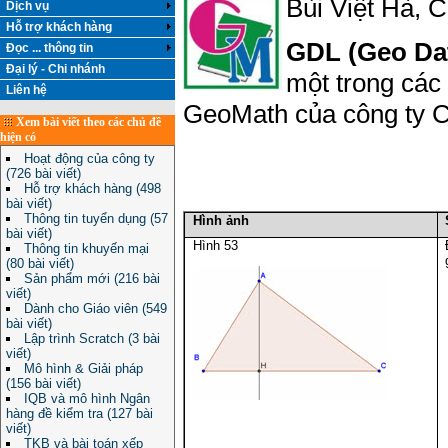
Bùi Việt Hà, 
Dịch vụ
Hỗ trợ khách hàng
GDL (Geo Dat
Đọc ... thông tin
Đại lý - Chi nhánh
một trong các
Liên hệ
GeoMath của công ty C
Xem bài viết theo các chủ đề
hiện có
Hoạt động của công ty
(726 bài viết)
Hỗ trợ khách hàng (498
bài viết)
Thông tin tuyển dụng (57
Hình ảnh
bài viết)
Hình 53
Thông tin khuyến mại
(80 bài viết)
Sản phẩm mới (216 bài
viết)
Dành cho Giáo viên (549
bài viết)
Lập trình Scratch (3 bài
viết)
Mô hình & Giải pháp
(156 bài viết)
IQB và mô hình Ngân
hàng đề kiểm tra (127 bài
viết)
TKB và bài toán xếp