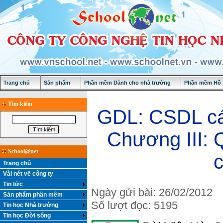
Trang chủ
Sản phẩm
Phần mềm Dành cho nhà trường
Phần mềm Hỗ t
Tìm kiếm
GDL: CSDL các
Chương III: 
School@net
Trang chủ
Vài nét về công ty
Tin tức
Ngày gửi bài: 26/02/2012
Sản phẩm phần mềm
Số lượt đọc: 5195
Tin học Nhà trường
Tin học Đời sống