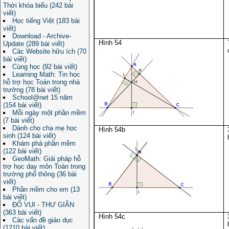
Thời khóa biểu (242 bài
viết)
Học tiếng Việt (183 bài
viết)
Download - Archive-
Hình 54
Update (289 bài viết)
Các Website hữu ích (70
bài viết)
Cùng học (92 bài viết)
Learning Math: Tin học
hỗ trợ học Toán trong nhà
trường (78 bài viết)
School@net 15 năm
(154 bài viết)
Mỗi ngày một phần mềm
(7 bài viết)
Dành cho cha mẹ học
Hình 54b
sinh (124 bài viết)
Khám phá phần mềm
(122 bài viết)
GeoMath: Giải pháp hỗ
trợ học dạy môn Toán trong
trường phổ thông (36 bài
viết)
Phần mềm cho em (13
bài viết)
ĐỐ VUI - THƯ GIÃN
(363 bài viết)
Hình 54c
Các vấn đề giáo dục
(1210 bài viết)