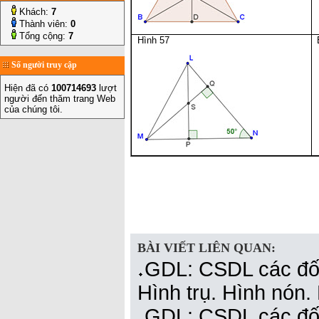
Khách:
7
Thành viên:
0
Tổng cộng:
7
Hình 57
Số người truy cập
Hiện đã có
100714693
lượt
người đến thăm trang Web
của chúng tôi.
BÀI VIẾT LIÊN QUAN:
GDL: CSDL các đối
Hình trụ. Hình nón.
GDL: CSDL các đối