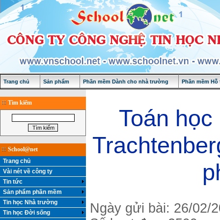
Trang chủ
Sản phẩm
Phần mềm Dành cho nhà trường
Phần mềm Hỗ t
Tìm kiếm
Toán học 
Trachtenbe
School@net
Trang chủ
p
Vài nét về công ty
Tin tức
Sản phẩm phần mềm
Tin học Nhà trường
Ngày gửi bài: 26/02/
Tin học Đời sống