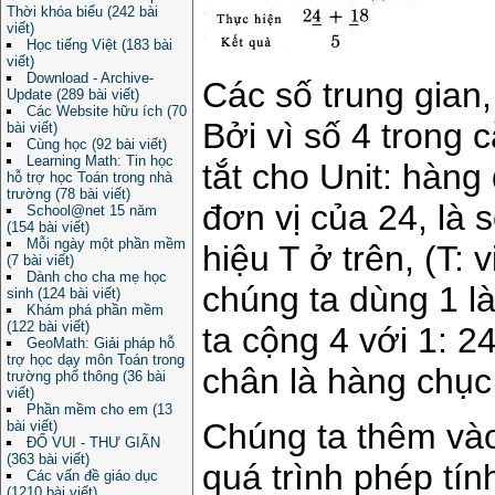
Thời khóa biểu (242 bài
viết)
Học tiếng Việt (183 bài
viết)
Download - Archive-
Các số trung gian
Update (289 bài viết)
Các Website hữu ích (70
Bởi vì số 4 trong c
bài viết)
Cùng học (92 bài viết)
Learning Math: Tin học
tắt cho Unit: hàng
hỗ trợ học Toán trong nhà
trường (78 bài viết)
đơn vị của 24, là 
School@net 15 năm
(154 bài viết)
Mỗi ngày một phần mềm
hiệu T ở trên, (T: 
(7 bài viết)
Dành cho cha mẹ học
chúng ta dùng 1 l
sinh (124 bài viết)
Khám phá phần mềm
(122 bài viết)
ta cộng 4 với 1: 
GeoMath: Giải pháp hỗ
trợ học dạy môn Toán trong
chân là hàng chục
trường phổ thông (36 bài
viết)
Phần mềm cho em (13
Chúng ta thêm vào 
bài viết)
ĐỐ VUI - THƯ GIÃN
(363 bài viết)
quá trình phép tín
Các vấn đề giáo dục
(1210 bài viết)