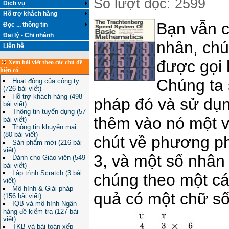
Số lượt đọc: 2599
Dịch vụ
Hỗ trợ khách hàng
Bạn vẫn c
Đọc ... thông tin
Đại lý - Chi nhánh
nhân, chú
Liên hệ
được gọi 
Xem bài viết theo các chủ đề
hiện có
Chúng ta
Hoạt động của công ty
(726 bài viết)
Hỗ trợ khách hàng (498
pháp đó và sử dụn
bài viết)
Thông tin tuyển dụng (57
thêm vào nó một và
bài viết)
Thông tin khuyến mại
(80 bài viết)
chút về phương ph
Sản phẩm mới (216 bài
viết)
3, và một số nhân
Dành cho Giáo viên (549
bài viết)
Lập trình Scratch (3 bài
chúng theo một cá
viết)
Mô hình & Giải pháp
quả có một chữ số
(156 bài viết)
IQB và mô hình Ngân
hàng đề kiểm tra (127 bài
viết)
TKB và bài toán xếp