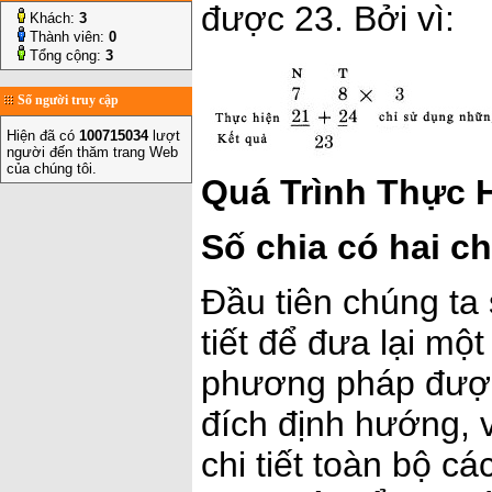
được 23. Bởi vì:
Khách:
3
Thành viên:
0
Tổng cộng:
3
Số người truy cập
Hiện đã có
100715034
lượt
người đến thăm trang Web
của chúng tôi.
Quá Trình Thực 
Số chia có hai c
Đầu tiên chúng ta 
tiết để đưa lại mộ
phương pháp được
đích định hướng, 
chi tiết toàn bộ c