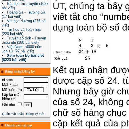
UT, chúng ta bây 
Bài học trực tuyến (1037
bài viết)
Hoàng Sa - Trường Sa
viết tắt cho “numb
(17 bài viết)
Vui học đường (275 bài
dụng toàn bộ số đ
viết)
Tin học và Toán học
(220 bài viết)
Truyện cổ tích - Truyện
thiếu nhi (180 bài viết)
Việt Nam - 4000 năm
lịch sử (97 bài viết)
Xem toàn bộ bài viết
(8223 bài viết)
Kết quả nhận được
Đăng nhập/Đăng ký
được cặp số 24, từ
Bí danh
Mật khẩu
Nhưng bây giờ chú
Mã kiểm tra
Lặp lại mã
kiểm tra
của số 24, không 
Ghi nhớ
chữ số hàng chục 
Quên mật khẩu
|
Đăng ký mới
cặp kết quả của p
Thành viên có mặt