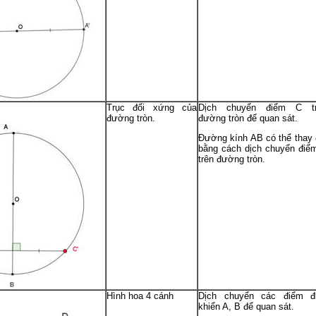
Trục đối xứng của
Dịch chuyển điểm C t
đường tròn.
đường tròn để quan sát.
Đường kính AB có thể thay 
bằng cách dịch chuyển điể
trên đường tròn.
Hình hoa 4 cánh
Dịch chuyển các điểm đ
khiển A, B để quan sát.