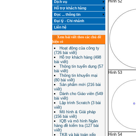
Hình 52
Dịch vụ
Hỗ trợ khách hàng
Đọc ... thông tin
Đại lý - Chi nhánh
Liên hệ
Xem bài viết theo các chủ đề
hiện có
Hoạt động của công ty
(726 bài viết)
Hỗ trợ khách hàng (498
bài viết)
Thông tin tuyển dụng (57
bài viết)
Hình 53
Thông tin khuyến mại
(80 bài viết)
Sản phẩm mới (216 bài
viết)
Dành cho Giáo viên (549
bài viết)
Lập trình Scratch (3 bài
viết)
Mô hình & Giải pháp
(156 bài viết)
IQB và mô hình Ngân
hàng đề kiểm tra (127 bài
viết)
Hình 54
TKB và bài toán xếp