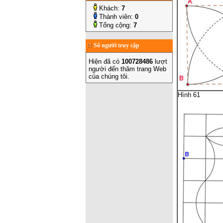
Khách:
7
Thành viên:
0
Tổng cộng:
7
Số người truy cập
Hiện đã có
100728486
lượt
người đến thăm trang Web
của chúng tôi.
Hình 61