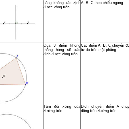
hàng không xác định
A, B, C theo chiều ngang.
được vòng tròn.
Qua 3 điểm không
Các điểm A, B, C chuyển đ
thẳng hàng sẽ xác
tự do trên mặt phẳng.
định được vòng tròn.
Tâm đối xứng của
Dịch chuyển điểm A chu
đường tròn.
động trên đường tròn.