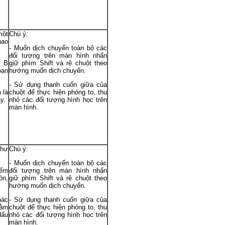
một
Chú ý:
hao
- Muốn dịch chuyển toàn bộ các
đối tượng trên màn hình nhấn
, B
giữ phím Shift và rê chuột theo
oạn
hướng muốn dịch chuyển.
- Sử dụng thanh cuốn giữa của
 là
chuột để thực hiện phóng to, thu
y.
nhỏ các đối tượng hình học trên
màn hình.
như
Chú ý:
- Muốn dịch chuyển toàn bộ các
iểm
đối tượng trên màn hình nhấn
òn,
giữ phím Shift và rê chuột theo
hướng muốn dịch chuyển.
hác
- Sử dụng thanh cuốn giữa của
nằm
chuột để thực hiện phóng to, thu
dấu
nhỏ các đối tượng hình học trên
màn hình.