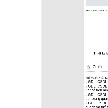
PHẦN MỀM LIÊN Q
Thiết kế 
NHỮNG BÀI VIẾT K
GDL: CSDL cá
GDL: CSDL cá
và thể tích hì
GDL: CSDL cá
tích xung quan
GDL: CSDL cá
quanh và thể t