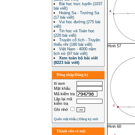
Bài học trực tuyến (1037
bài viết)
Hoàng Sa - Trường Sa
(17 bài viết)
Vui học đường (275 bài
viết)
Tin học và Toán học
(220 bài viết)
Truyện cổ tích - Truyện
thiếu nhi (180 bài viết)
Hình 57
Việt Nam - 4000 năm
lịch sử (97 bài viết)
Xem toàn bộ bài viết
(8223 bài viết)
Đăng nhập/Đăng ký
Bí danh
Mật khẩu
Mã kiểm tra
Lặp lại mã
kiểm tra
Ghi nhớ
Quên mật khẩu
|
Đăng ký mới
Hình 60
Thành viên có mặt