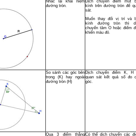
Nhắc lại khái niệm
Dịch chuyển điểm mút 
đường tròn.
kính trên đường tròn để q
sát.
Muốn thay đổi vị trí và 
kính đường tròn thì d
chuyển tâm O hoặc điểm đ
khiển màu đỏ.
So sánh các góc bên
Dịch chuyển điểm K, H
trong (K) hay ngoài
quan sát kết quả số đo 
đường tròn (H)
góc.
Qua 3 điểm thẳng
Có thể dịch chuyển các đ