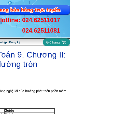
Hotline: 024.62511017
024.62511081
 nhập
|
Đăng ký
oán 9. Chương II:
đường tròn
công nghệ lõi của hướng phát triển phần mềm
Guide