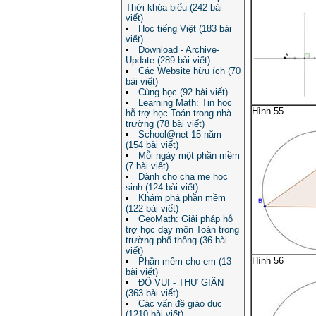
Thời khóa biểu (242 bài
viết)
Học tiếng Việt (183 bài
viết)
Download - Archive-
Update (289 bài viết)
Các Website hữu ích (70
bài viết)
Cùng học (92 bài viết)
Learning Math: Tin học
Hình 55
hỗ trợ học Toán trong nhà
trường (78 bài viết)
School@net 15 năm
(154 bài viết)
Mỗi ngày một phần mềm
(7 bài viết)
Dành cho cha mẹ học
sinh (124 bài viết)
Khám phá phần mềm
(122 bài viết)
GeoMath: Giải pháp hỗ
trợ học dạy môn Toán trong
trường phổ thông (36 bài
viết)
Hình 56
Phần mềm cho em (13
bài viết)
ĐỐ VUI - THƯ GIÃN
(363 bài viết)
Các vấn đề giáo dục
(1210 bài viết)