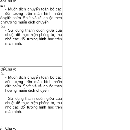
bán
Chú ý:
uan
- Muốn dịch chuyển toàn bộ các
đối tượng trên màn hình nhấn
bán
giữ phím Shift và rê chuột theo
ịch
hướng muốn dịch chuyển.
iều
- Sử dụng thanh cuốn giữa của
chuột để thực hiện phóng to, thu
nhỏ các đối tượng hình học trên
màn hình.
 để
Chú ý:
các
- Muốn dịch chuyển toàn bộ các
đối tượng trên màn hình nhấn
giữ phím Shift và rê chuột theo
hướng muốn dịch chuyển.
- Sử dụng thanh cuốn giữa của
chuột để thực hiện phóng to, thu
nhỏ các đối tượng hình học trên
màn hình.
iểm
Chú ý: