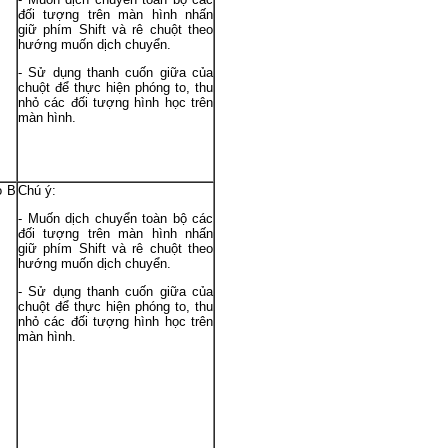
đối tượng trên màn hình nhấn
giữ phím Shift và rê chuột theo
hướng muốn dịch chuyển.
- Sử dụng thanh cuốn giữa của
chuột để thực hiện phóng to, thu
nhỏ các đối tượng hình học trên
màn hình.
o B
Chú ý:
- Muốn dịch chuyển toàn bộ các
đối tượng trên màn hình nhấn
giữ phím Shift và rê chuột theo
hướng muốn dịch chuyển.
- Sử dụng thanh cuốn giữa của
chuột để thực hiện phóng to, thu
nhỏ các đối tượng hình học trên
màn hình.