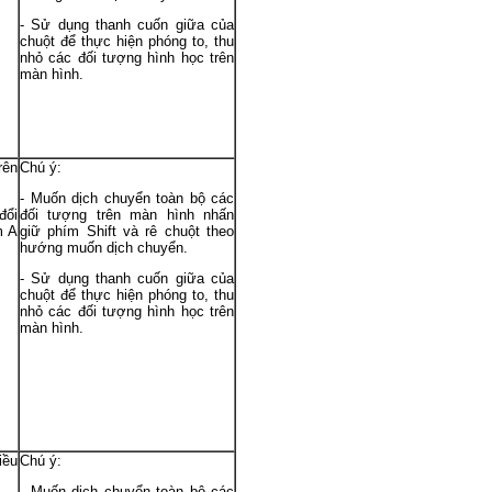
- Sử dụng thanh cuốn giữa của
chuột để thực hiện phóng to, thu
nhỏ các đối tượng hình học trên
màn hình.
rên
Chú ý:
- Muốn dịch chuyển toàn bộ các
đổi
đối tượng trên màn hình nhấn
m A
giữ phím Shift và rê chuột theo
hướng muốn dịch chuyển.
- Sử dụng thanh cuốn giữa của
chuột để thực hiện phóng to, thu
nhỏ các đối tượng hình học trên
màn hình.
iều
Chú ý:
- Muốn dịch chuyển toàn bộ các