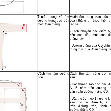
Thước dùng để tìm
Muốn tìm trung trực của 
đường trung trực của
đoạn thẳng thì thực hiện t
một đoạn thẳng.
tác sau:
- Dịch chuyển các điểm A
đến các đầu mút của đ
thẳng này.
- Đường thẳng qua CD chính
trung trực của đoạn thẳng nà
Cách tìm tâm đường
Cách tìm tâm vòng tròn 
tròn.
sau:
- Đặt thước sao cho các đ
A, B nằm trên đường tr
đánh dấu đường thẳng CD.
- Đặt thước theo 1 hướng k
sao cho các điểm A, B 
trên đường tròn, đánh 
đường thẳng CD.