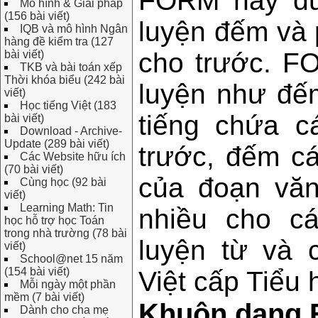
FORM này đượ
Mô hình & Giải pháp
(156 bài viết)
luyện đếm và 
IQB và mô hình Ngân
hàng đề kiểm tra (127
cho trước. FO
bài viết)
TKB và bài toán xếp
Thời khóa biểu (242 bài
luyện như đếm
viết)
Học tiếng Việt (183
tiếng chứa 
bài viết)
Download - Archive-
Update (289 bài viết)
trước, đếm cá
Các Website hữu ích
(70 bài viết)
của đoạn vă
Cùng học (92 bài
viết)
Learning Math: Tin
nhiều cho cá
học hỗ trợ học Toán
trong nhà trường (78 bài
luyện từ và 
viết)
School@net 15 năm
(154 bài viết)
Việt cấp Tiểu 
Mỗi ngày một phần
mềm (7 bài viết)
Khuôn dạng
Dành cho cha mẹ