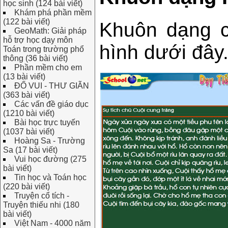
học sinh (124 bài viết)
Khám phá phần mềm
(122 bài viết)
Khuôn dạng c
GeoMath: Giải pháp
hỗ trợ học dạy môn
hình dưới đây
Toán trong trường phổ
thông (36 bài viết)
Phần mềm cho em
(13 bài viết)
ĐỐ VUI - THƯ GIÃN
(363 bài viết)
Các vấn đề giáo dục
(1210 bài viết)
Bài học trực tuyến
(1037 bài viết)
Hoàng Sa - Trường
Sa (17 bài viết)
Vui học đường (275
bài viết)
Tin học và Toán học
(220 bài viết)
Truyện cổ tích -
Truyện thiếu nhi (180
bài viết)
Việt Nam - 4000 năm