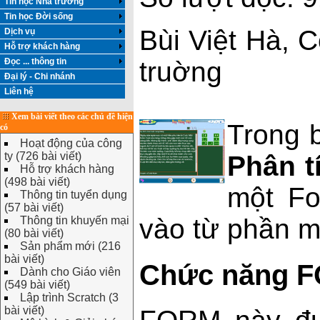
Tin học Nhà trường
Tin học Đời sống
Bùi Việt Hà, 
Dịch vụ
Hỗ trợ khách hàng
Đọc ... thông tin
truờng
Đại lý - Chi nhánh
Liên hệ
Xem bài viết theo các chủ đề hiện
Trong 
có
Hoạt động của công
ty (726 bài viết)
Phân t
Hỗ trợ khách hàng
(498 bài viết)
một Fo
Thông tin tuyển dụng
(57 bài viết)
vào từ phần m
Thông tin khuyến mại
(80 bài viết)
Sản phẩm mới (216
bài viết)
Chức năng 
Dành cho Giáo viên
(549 bài viết)
Lập trình Scratch (3
bài viết)