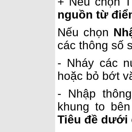
+ Nếu chọn Tự
nguồn từ điể
Nếu chọn
Nhậ
các thông số 
- Nháy các n
hoặc bỏ bớt v
- Nhập thôn
khung to bên
Tiêu đề dưới