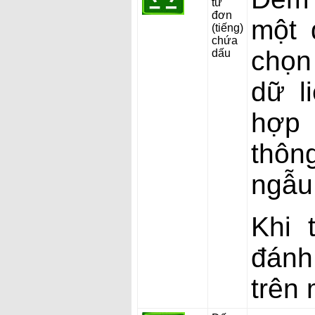
từ
đơn
một 
(tiếng)
chứa
chọn
dấu
dữ l
hợp 
thôn
ngẫu
Khi 
đánh
trên 