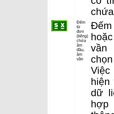
có t
chứa
Đếm
Đếm 
từ
đơn
hoặc
(tiếng)
chứa
vần 
âm
đầu,
âm
chọn
vần
Việc
hiện
dữ l
hợp 