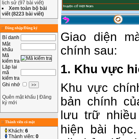
lịch sử (97 bài viết)
Xem toàn bộ bài
viết (8223 bài viết)
Đăng nhập/Đăng ký
Giao diện m
Bí danh
Mật
chính sau:
khẩu
Mã
kiểm tra
1. Khu vực hi
Lặp lại
mã
kiểm tra
Khu vực chín
Ghi nhớ
Quên mật khẩu
|
Đăng
bản chính củ
ký mới
lưu trữ nhiề
Thành viên có mặt
hiện bài học
Khách:
6
Thành viên:
0