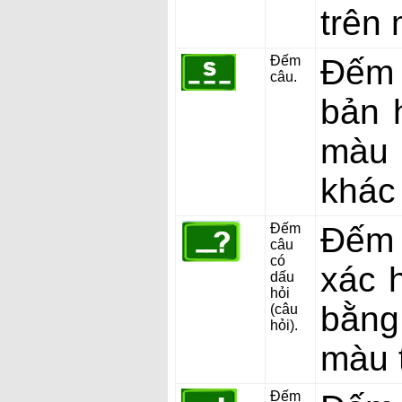
trên 
Đếm
Đếm 
câu.
bản 
màu 
khác
Đếm
Đếm 
câu
có
xác 
dấu
hỏi
bằng
(câu
hỏi).
màu 
Đếm