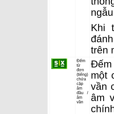
thôn
ngẫu
Khi 
đánh
trên 
Đếm
Đếm 
từ
đơn
một 
(tiếng)
chứa
vần 
cặp
âm
đầu /
âm v
âm
vần
chín