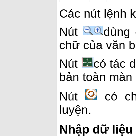
Các nút lệnh 
Nút
dùng 
chữ của văn b
Nút
có tác 
bản toàn màn 
Nút
có c
luyện.
Nhập dữ liệu