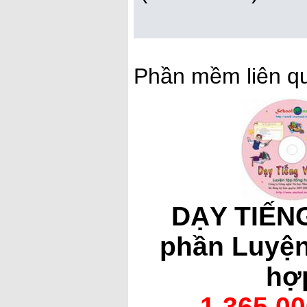
Phần mềm liên q
DẠY TIẾNG
phần Luyện
hợ
1 365 0