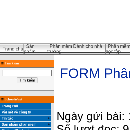
Sản
Phần mềm Dành cho nhà
Phần mềm 
Trang chủ
phẩm
trường
học tập
Tìm kiếm
FORM Phân 
School@net
Trang chủ
Ngày gửi bài:
Vài nét về công ty
Tin tức
Sản phẩm phần mềm
Số lượt đọc: 