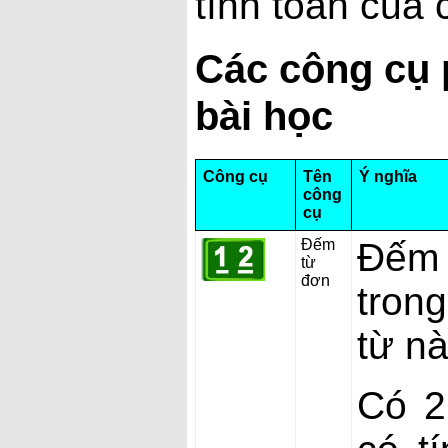
tính toán của 
Các công cụ p
bài học
Công cụ
Tên
Ý nghĩa
công
cụ
Đếm
Đếm 
từ
đơn
tron
từ nà
Có 2