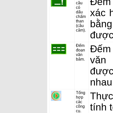
Đếm 
câu
có
xác 
dấu
chấm
bằng
than
(câu
cảm).
được
Đếm
Đếm 
đoạn
văn
văn 
bảm.
được
nhau
Tổng
Thực
hợp
các
tính 
công
cụ.