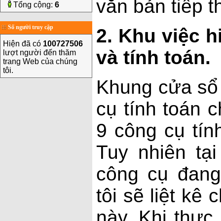
văn bản tiếp t
Tổng cộng:
6
Số người truy cập
2. Khu việc h
Hiện đã có
100727506
và tính toán.
lượt người đến thăm
trang Web của chúng
tôi.
Khung cửa sổ 
cụ tính toán 
9 công cụ tín
Tuy nhiên tại
công cụ đang
tôi sẽ liệt kê
này. Khi thực