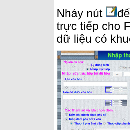
Nháy nút
để
trực tiếp cho
dữ liệu có kh