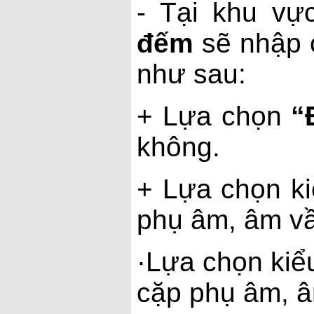
- Tại khu v
đếm
sẽ nhập 
như sau:
+ Lựa chọn
“Đ
không.
+ Lựa chọn ki
phụ âm, âm v
·
Lựa chọn kiể
cặp phụ âm, â