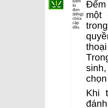
Đếm
Đếm 
từ
đơn
một 
(tiếng)
chứa
tron
cặp
dấu.
quyề
thoạ
Tron
sinh,
chọn
Khi 
đánh