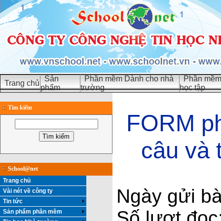
Sản
Phần mềm Dành cho nhà
Phần mềm 
Trang chủ
phẩm
trường
học tập
Tìm kiếm
FORM phâ
câu và
School@net
Trang chủ
Ngày gửi bà
Vài nét về công ty
Tin tức
Số lượt đọc
Sản phẩm phần mềm