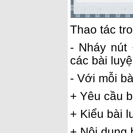
Thao tác tr
- Nháy nút
các bài luyệ
- Với mỗi b
+ Yêu cầu b
+ Kiểu bài l
+ Nội dung b