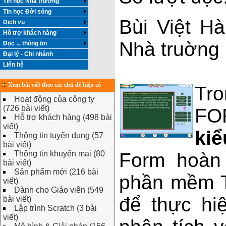
Tin học Nhà trường
Tin học Đời sống
Bùi Việt H
Dịch vụ
Hỗ trợ khách hàng
Nhà truờng
Đọc ... thông tin
Đại lý - Chi nhánh
Liên hệ
Xem bài viết theo các chủ đề hiện có
Tro
Hoạt động của công ty
(726 bài viết)
F
Hỗ trợ khách hàng (498 bài
viết)
kiể
Thông tin tuyển dụng (57
bài viết)
Thông tin khuyến mại (80
Form hoàn
bài viết)
Sản phẩm mới (216 bài
phần mềm T
viết)
Dành cho Giáo viên (549
để thực hi
bài viết)
Lập trình Scratch (3 bài
viết)