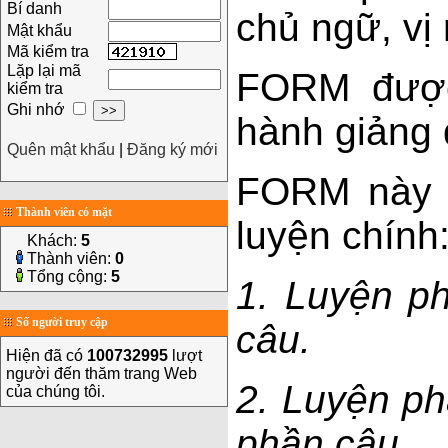
Bí danh
chủ ngữ, vị
Mật khẩu
Mã kiểm tra
Lặp lại mã
FORM được 
kiểm tra
Ghi nhớ
hành giảng 
Quên mật khẩu
|
Đăng ký mới
FORM này đ
Thành viên có mặt
luyện chính
Khách:
5
Thành viên:
0
Tổng cộng:
5
1. Luyện p
Số người truy cập
câu.
Hiện đã có
100732995
lượt
người đến thăm trang Web
2. Luyện ph
của chúng tôi.
phần câu.