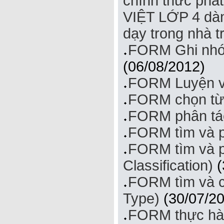
chính thức ph
VIỆT LỚP 4 dàn
dạy trong nhà 
FORM Ghi nhớ
(06/08/2012)
FORM Luyện vi
FORM chọn từ 
FORM phân tách
FORM tìm và ph
FORM tìm và p
Classification)
(
FORM tìm và c
Type)
(30/07/20
FORM thực hành