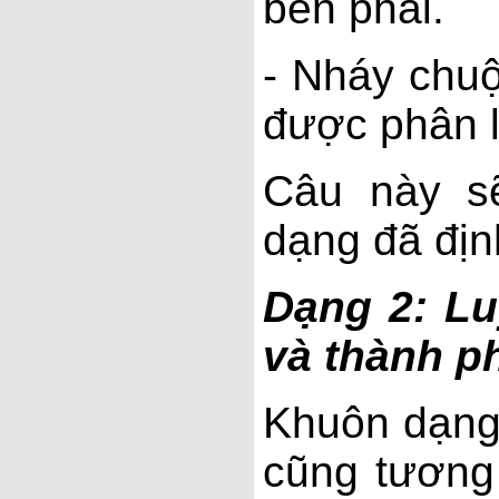
bên phải.
- Nháy chuộ
được phân l
Câu này s
dạng đã địn
Dạng 2: Lu
và thành p
Khuôn dạng
cũng tương