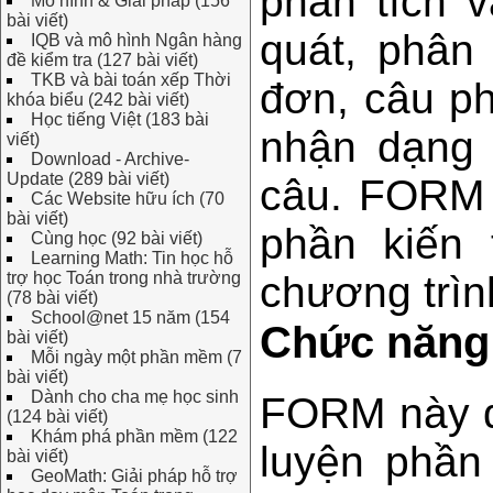
phân tích v
Mô hình & Giải pháp (156
bài viết)
quát, phân
IQB và mô hình Ngân hàng
đề kiểm tra (127 bài viết)
TKB và bài toán xếp Thời
đơn, câu ph
khóa biểu (242 bài viết)
Học tiếng Việt (183 bài
nhận dạng 
viết)
Download - Archive-
Update (289 bài viết)
câu. FORM 
Các Website hữu ích (70
bài viết)
phần kiến 
Cùng học (92 bài viết)
Learning Math: Tin học hỗ
trợ học Toán trong nhà trường
chương trình
(78 bài viết)
School@net 15 năm (154
Chức năn
bài viết)
Mỗi ngày một phần mềm (7
bài viết)
Dành cho cha mẹ học sinh
FORM này đ
(124 bài viết)
Khám phá phần mềm (122
luyện phần
bài viết)
GeoMath: Giải pháp hỗ trợ