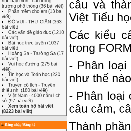
câu và thà
học dạy môn Toán trong
trường phổ thông (36 bài viết)
Phần mềm cho em (13 bài
Việt Tiểu họ
viết)
ĐỐ VUI - THƯ GIÃN (363
bài viết)
Các kiểu c
Các vấn đề giáo dục (1210
bài viết)
Bài học trực tuyến (1037
trong FORM
bài viết)
Hoàng Sa - Trường Sa (17
bài viết)
- Phân loại 
Vui học đường (275 bài
viết)
như thế nà
Tin học và Toán học (220
bài viết)
Truyện cổ tích - Truyện
thiếu nhi (180 bài viết)
- Phân loại 
Việt Nam - 4000 năm lịch
sử (97 bài viết)
câu cảm, câ
Xem toàn bộ bài viết
(8223 bài viết)
Thành phần
Đăng nhập/Đăng ký