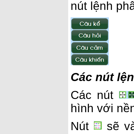
nút lệnh phâ
Các nút lệ
Các nút
hình với nề
Nút
sẽ v