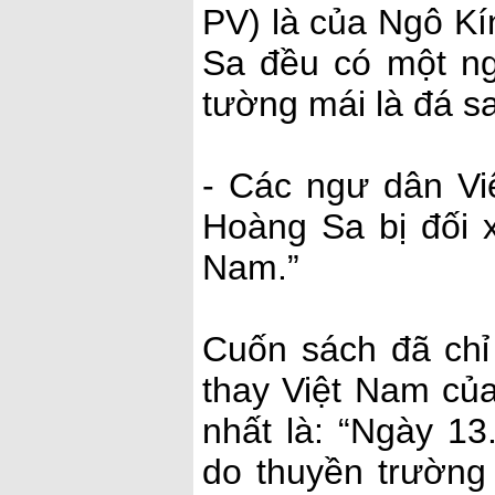
PV) là của Ngô Kí
Sa đều có một ng
tường mái là đá sa
- Các ngư dân V
Hoàng Sa bị đối x
Nam.”
Cuốn sách đã chỉ 
thay Việt Nam củ
nhất là: “Ngày 1
do thuyền trường 