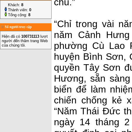
chủ.”
Khách:
8
Thành viên:
0
Tổng cộng:
8
“Chỉ trong vài n
Số người truy cập
năm Cảnh Hưng 
Hiện đã có
100731113
lượt
người đến thăm trang Web
phường Cù Lao R
của chúng tôi.
huyện Bình Sơn, 
quyền Tây Sơn đư
Hương, sẵn sàng 
biển để làm nhiệ
chiến chống kẻ 
“Năm Thái Đức th
ngày 14 tháng 2