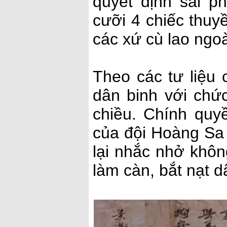
quyết định sai p
cưỡi 4 chiếc thuy
các xứ cù lao ngoà
Theo các tư liệu 
dân binh với chứ
chiều. Chính quy
của đội Hoàng Sa 
lại nhắc nhở khô
làm càn, bắt nạt 