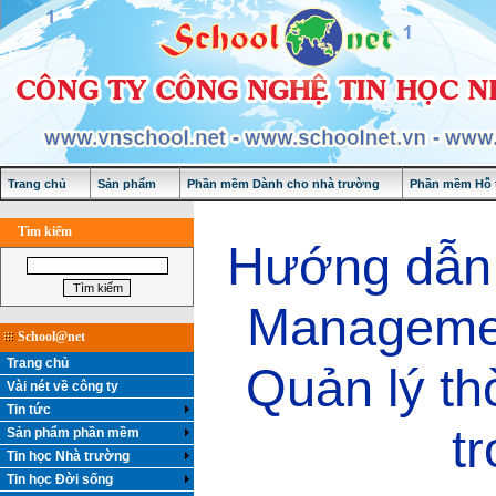
Trang chủ
Sản phẩm
Phần mềm Dành cho nhà trường
Phần mềm Hỗ t
Tìm kiếm
Hướng dẫn
Managemen
School@net
Trang chủ
Quản lý th
Vài nét về công ty
Tin tức
t
Sản phẩm phần mềm
Tin học Nhà trường
Tin học Đời sống