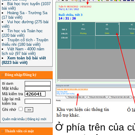
Bài học trực tuyến (1037
bài viết)
Hoàng Sa - Trường Sa
(17 bài viết)
Vui học đường (275 bài
viết)
Tin học và Toán học
(220 bài viết)
Truyện cổ tích - Truyện
thiếu nhi (180 bài viết)
Việt Nam - 4000 năm
lịch sử (97 bài viết)
Xem toàn bộ bài viết
(8223 bài viết)
Đăng nhập/Đăng ký
Bí danh
Mật khẩu
Mã kiểm tra
Lặp lại mã
kiểm tra
Ghi nhớ
Quên mật khẩu
|
Đăng ký mới
Ở phía trên của c
Thành viên có mặt