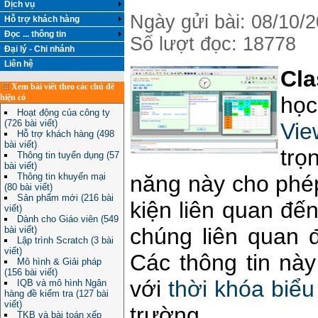
Dịch vụ
Ngày gửi bài: 08/10/
Hỗ trợ khách hàng
Đọc ... thông tin
Số lượt đọc: 18778
Đại lý - Chi nhánh
Liên hệ
Cla
Xem bài viết theo các chủ đề
họ
hiện có
Hoạt động của công ty
(726 bài viết)
Vie
Hỗ trợ khách hàng (498
bài viết)
tr
Thông tin tuyển dụng (57
bài viết)
năng này cho phép
Thông tin khuyến mại
(80 bài viết)
Sản phẩm mới (216 bài
kiện liên quan đến
viết)
Dành cho Giáo viên (549
chúng liên quan đ
bài viết)
Lập trình Scratch (3 bài
viết)
Các thông tin nà
Mô hình & Giải pháp
(156 bài viết)
với
thời khóa biểu
IQB và mô hình Ngân
hàng đề kiểm tra (127 bài
viết)
trường.
TKB và bài toán xếp