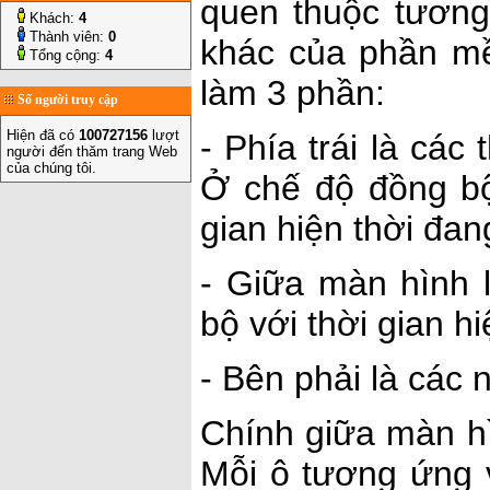
quen thuộc tương
Khách:
4
Thành viên:
0
khác của phần mề
Tổng cộng:
4
làm 3 phần:
Số người truy cập
Hiện đã có
100727156
lượt
- Phía trái là các 
người đến thăm trang Web
của chúng tôi.
Ở chế độ đồng bộ 
gian hiện thời đang
- Giữa màn hình 
bộ với thời gian h
- Bên phải là các 
Chính giữa màn hì
Mỗi ô tương ứng v