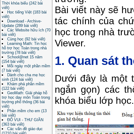
Thời khóa biểu (242 bài
Bài viết này sẽ h
viết)
Học tiếng Việt (183 bài
viết)
tác chính của ch
Download - Archive-
Update (289 bài viết)
học trong nhà t
Các Website hữu ích (70
bài viết)
Cùng học (92 bài viết)
Viewer.
Learning Math: Tin học
hỗ trợ học Toán trong nhà
trường (78 bài viết)
1. Quan sát th
School@net 15 năm
(154 bài viết)
Mỗi ngày một phần mềm
(7 bài viết)
Dành cho cha mẹ học
Dưới đây là một 
sinh (124 bài viết)
Khám phá phần mềm
ngắn gọn) các th
(122 bài viết)
GeoMath: Giải pháp hỗ
trợ học dạy môn Toán trong
khóa biểu lớp học.
trường phổ thông (36 bài
viết)
Phần mềm cho em (13
bài viết)
ĐỐ VUI - THƯ GIÃN
(363 bài viết)
Các vấn đề giáo dục
(1210 bài viết)