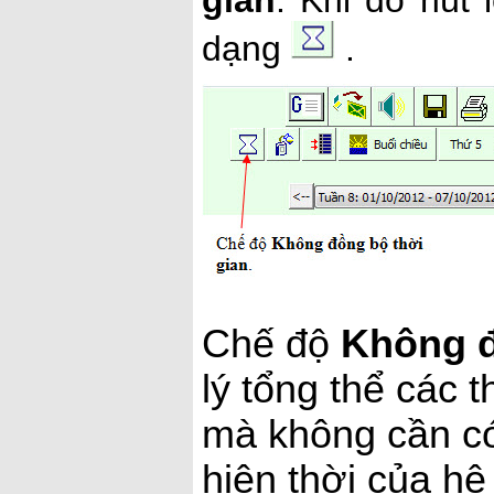
gian
. Khi đó nút 
dạng
.
Chế độ
Không đ
lý tổng thể các 
mà không cần có 
hiện thời của hệ