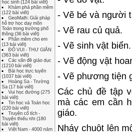
học sinh (124 bài viết)
Khám phá phần mềm
- Vẽ bé và người 
(122 bài viết)
GeoMath: Giải pháp
hỗ trợ học dạy môn
- Vẽ rau củ quả.
Toán trong trường phổ
thông (36 bài viết)
Phần mềm cho em
- Vẽ sinh vật biển.
(13 bài viết)
ĐỐ VUI - THƯ GIÃN
(363 bài viết)
- Vẽ động vật hoa
Các vấn đề giáo dục
(1210 bài viết)
Bài học trực tuyến
- Vẽ phương tiện 
(1037 bài viết)
Hoàng Sa - Trường
Sa (17 bài viết)
Các chủ đề tập v
Vui học đường (275
bài viết)
mà các em cần họ
Tin học và Toán học
(220 bài viết)
giáo.
Truyện cổ tích -
Truyện thiếu nhi (180
bài viết)
Nháy chuột lên m
Việt Nam - 4000 năm