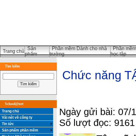
Sản
Phần mềm Dành cho nhà
Phần mềm 
Trang chủ
phẩm
trường
học tập
Tìm kiếm
Chức năng T
School@net
Ngày gửi bài: 07/
Trang chủ
Vài nét về công ty
Số lượt đọc: 9161
Tin tức
Sản phẩm phần mềm