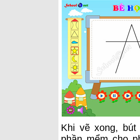
Khi vẽ xong, bút
phần mểm cho ph