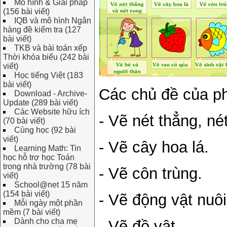
Mô hình & Giải pháp
(156 bài viết)
IQB và mô hình Ngân
hàng đề kiểm tra (127
bài viết)
TKB và bài toán xếp
Thời khóa biểu (242 bài
viết)
Học tiếng Việt (183
bài viết)
Các chủ đề của p
Download - Archive-
Update (289 bài viết)
Các Website hữu ích
- Vẽ nét thẳng, né
(70 bài viết)
Cùng học (92 bài
viết)
- Vẽ cây hoa lá.
Learning Math: Tin
học hỗ trợ học Toán
trong nhà trường (78 bài
- Vẽ côn trùng.
viết)
School@net 15 năm
(154 bài viết)
- Vẽ động vật nuôi
Mỗi ngày một phần
mềm (7 bài viết)
Dành cho cha mẹ
- Vẽ đồ vật.