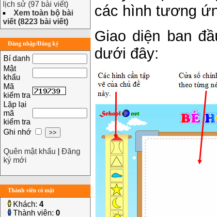
lịch sử (97 bài viết)
các hình tương ứn
Xem toàn bộ bài
viết (8223 bài viết)
Giao diện ban đ
Đăng nhập/Đăng ký
dưới đây:
Bí danh
Mật
khẩu
Mã
kiểm tra
Lặp lại
mã
kiểm tra
Ghi nhớ
Quên mật khẩu
|
Đăng
ký mới
Thành viên có mặt
Khách:
4
Thành viên:
0