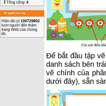
Tổng cộng:
4
Số người truy cập
Hiện đã có
100729802
lượt người đến thăm
trang Web của chúng
tôi.
Để bắt đầu tập vẽ
danh sách bên trá
vẽ chính của phầ
dưới đây), sẵn sà