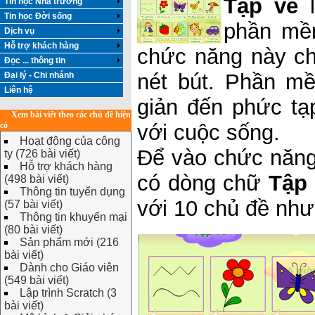
Tập vẽ
l
Tin học Nhà trường
Tin học Đời sống
phần mềm
Dịch vụ
Hỗ trợ khách hàng
chức năng này ch
Đọc ... thông tin
nét bút. Phần m
Đại lý - Chi nhánh
Liên hệ
giản đến phức tạ
Xem bài viết theo các chủ đề hiện
có
với cuộc sống.
Hoạt động của công
Để vào chức năng
ty (726 bài viết)
Hỗ trợ khách hàng
có dòng chữ
Tập
(498 bài viết)
Thông tin tuyển dụng
với 10 chủ đề như
(57 bài viết)
Thông tin khuyến mại
(80 bài viết)
Sản phẩm mới (216
bài viết)
Dành cho Giáo viên
(549 bài viết)
Lập trình Scratch (3
bài viết)