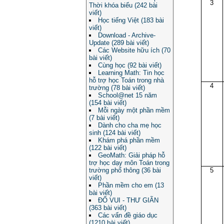
3
Thời khóa biểu (242 bài
viết)
Học tiếng Việt (183 bài
viết)
Download - Archive-
Update (289 bài viết)
Các Website hữu ích (70
bài viết)
Cùng học (92 bài viết)
Learning Math: Tin học
hỗ trợ học Toán trong nhà
4
trường (78 bài viết)
School@net 15 năm
(154 bài viết)
Mỗi ngày một phần mềm
(7 bài viết)
Dành cho cha mẹ học
sinh (124 bài viết)
Khám phá phần mềm
(122 bài viết)
GeoMath: Giải pháp hỗ
trợ học dạy môn Toán trong
5
trường phổ thông (36 bài
viết)
Phần mềm cho em (13
bài viết)
ĐỐ VUI - THƯ GIÃN
(363 bài viết)
Các vấn đề giáo dục
(1210 bài viết)