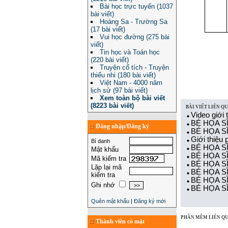
Bài học trực tuyến (1037
bài viết)
Hoàng Sa - Trường Sa
(17 bài viết)
Vui học đường (275 bài
viết)
Tin học và Toán học
(220 bài viết)
Truyện cổ tích - Truyện
thiếu nhi (180 bài viết)
Việt Nam - 4000 năm
lịch sử (97 bài viết)
Xem toàn bộ bài viết
(8223 bài viết)
BÀI VIẾT LIÊN Q
Video giới
BÉ HỌA SĨ,
Đăng nhập/Đăng ký
BÉ HỌA SĨ,
Giới thiệu
Bí danh
BÉ HỌA SĨ 
Mật khẩu
BÉ HỌA SĨ 
Mã kiểm tra
BÉ HỌA SĨ 
Lặp lại mã
BÉ HỌA SĨ 
kiểm tra
BÉ HỌA SĨ
Ghi nhớ
BÉ HỌA SĨ 
Quên mật khẩu
|
Đăng ký mới
PHẦN MỀM LIÊN Q
Thành viên có mặt