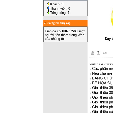
Khách:
9
Thành viên:
0
Tổng cộng:
9
Số người truy cập
Hiện đã có
100733589
lượt
người đến thăm trang Web
của chúng tôi.
Dạy t
NHỮNG BÀI VIẾT K
Các phần mề
Nếu cha mẹ 
BẢNG CHỮ 
BÉ HỌA SĨ, 
Giới thiệu 3
Giới thiệu 3
Giới thiệu p
Giới thiệu p
Giới thiệu p
Giới thiệu 