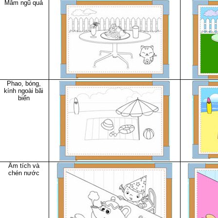
Mâm ngũ quả
Phao, bóng,
kính ngoài bãi
biển
Ấm tích và
chén nước