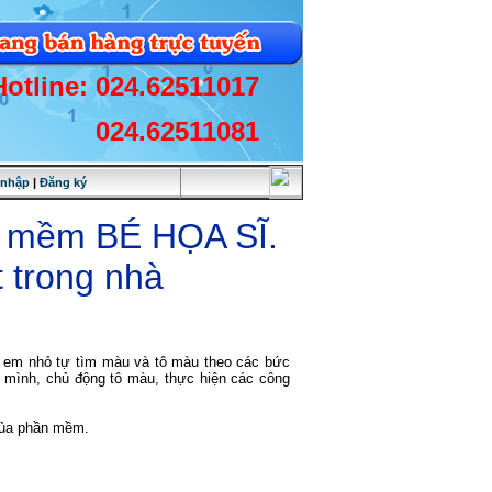
Hotline: 024.62511017
024.62511081
 nhập
|
Đăng ký
n mềm BÉ HỌA SĨ.
t trong nhà
 em nhỏ tự tìm màu và tô màu theo các bức
 mình, chủ động tô màu, thực hiện các công
 của phần mềm.