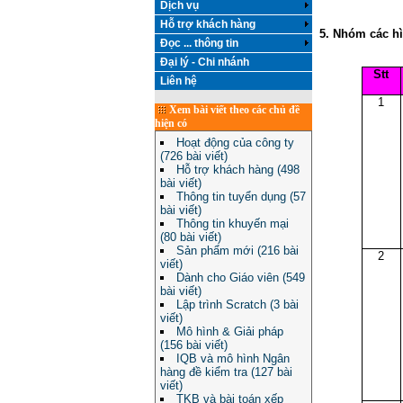
Dịch vụ
Hỗ trợ khách hàng
5. Nhóm các hì
Đọc ... thông tin
Đại lý - Chi nhánh
Stt
Liên hệ
1
Xem bài viết theo các chủ đề
hiện có
Hoạt động của công ty
(726 bài viết)
Hỗ trợ khách hàng (498
bài viết)
Thông tin tuyển dụng (57
bài viết)
Thông tin khuyến mại
(80 bài viết)
Sản phẩm mới (216 bài
2
viết)
Dành cho Giáo viên (549
bài viết)
Lập trình Scratch (3 bài
viết)
Mô hình & Giải pháp
(156 bài viết)
IQB và mô hình Ngân
hàng đề kiểm tra (127 bài
viết)
TKB và bài toán xếp