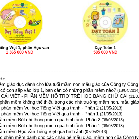
Dạy Toán 1
iếng Việt 1, phần Học vần
585 000 VND
1 365 000 VND
HÁC:
m giáo dục dành cho lứa tuổi mầm non mẫu giáo của Công ty Công 
có con sắp vào lớp 1, bạn cần có những phần mềm nào?
(18/04/2014
CÁI VIỆT - PHẦN MỀM HỖ TRỢ TRẺ HỌC BẢNG CHỮ CÁI
(31/0
phần mềm không thể thiếu trong các nhà trường mầm non, mẫu giá
9 phần mềm Vui học Tiếng Việt qua tranh - Phần 2
(21/05/2013)
9 phần mềm Vui học Tiếng Việt qua tranh - Phần 1
(21/05/2013)
hần mềm Bút chì thông minh qua hình ảnh- Phần 2
(08/05/2013)
hần mềm Bút chì thông minh qua hình ảnh- Phần 1
(08/05/2013)
hần mềm Học vần Tiếng Việt qua hình ảnh
(07/05/2013)
các phần mềm dành cho các cháu bé mẫu giáo, mầm non của Công ty