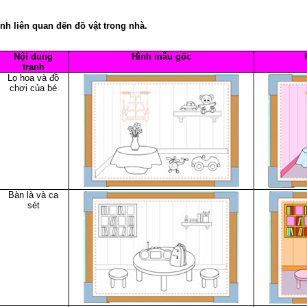
nh liên quan đến đồ vật trong nhà.
Nội dung
Hình mẫu gốc
tranh
Lọ hoa và đồ
chơi của bé
Bàn là và ca
sét