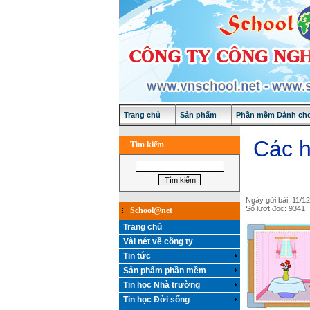
Trang chủ
Sản phẩm
Phần mềm Dành cho
Các h
Tìm kiếm
Ngày gửi bài: 11/1
Số lượt đọc: 9341
School@net
Trang chủ
Vài nét về công ty
Tin tức
Sản phẩm phần mềm
Tin học Nhà trường
Tin học Đời sống