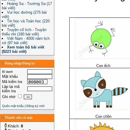
Hoàng Sa - Trường Sa (17
bài viết)
Vui học đường (275 bài
viết)
Tin học và Toán học (220
bài viết)
Truyện cổ tích - Truyện
thiếu nhi (180 bài viết)
Việt Nam - 4000 năm lịch
sử (97 bài viết)
Xem toàn bộ bài viết
(8223 bài viết)
Đăng nhập/Đăng ký
Con ếch
Bí danh
Mật khẩu
Mã kiểm tra
Lặp lại mã
kiểm tra
Ghi nhớ
Quên mật khẩu
|
Đăng ký mới
Con chồn
Thành viên có mặt
Khách:
8