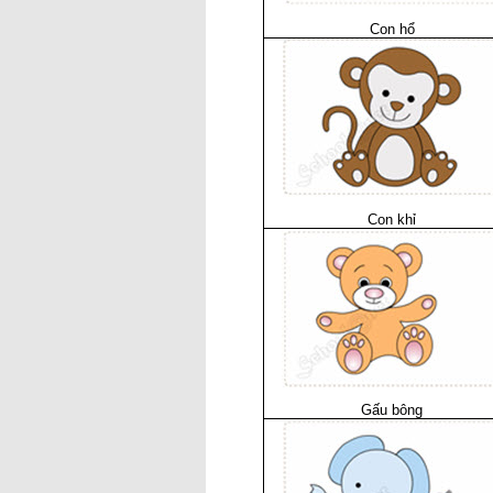
Con hổ
Con khỉ
Gấu bông