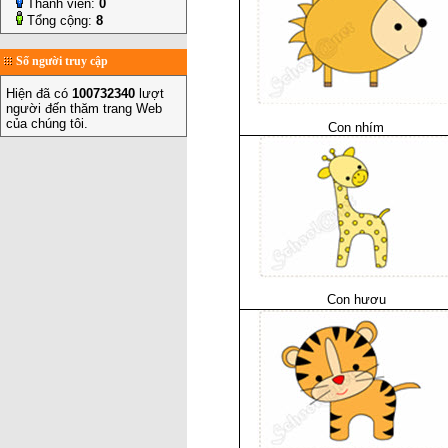
Thành viên:
0
Tổng cộng:
8
Số người truy cập
Hiện đã có
100732340
lượt
người đến thăm trang Web
của chúng tôi.
Con nhím
Con hươu