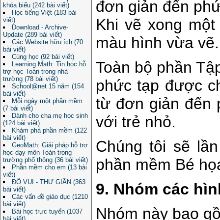
đơn giản đến phứ
khóa biểu (242 bài viết)
Học tiếng Việt (183 bài
Khi vẽ xong một
viết)
Download - Archive-
Update (289 bài viết)
màu hình vừa vẽ.
Các Website hữu ích (70
bài viết)
Cùng học (92 bài viết)
Toàn bộ phần Tậ
Learning Math: Tin học hỗ
trợ học Toán trong nhà
trường (78 bài viết)
phức tạp được c
School@net 15 năm (154
bài viết)
từ đơn giản đến 
Mỗi ngày một phần mềm
(7 bài viết)
Dành cho cha mẹ học sinh
với trẻ nhỏ.
(124 bài viết)
Khám phá phần mềm (122
bài viết)
Chúng tôi sẽ lần
GeoMath: Giải pháp hỗ trợ
học dạy môn Toán trong
phần mềm Bé họa
trường phổ thông (36 bài viết)
Phần mềm cho em (13 bài
viết)
ĐỐ VUI - THƯ GIÃN (363
9. Nhóm các hìn
bài viết)
Các vấn đề giáo dục (1210
bài viết)
Nhóm này bao 
Bài học trực tuyến (1037
bài viết)