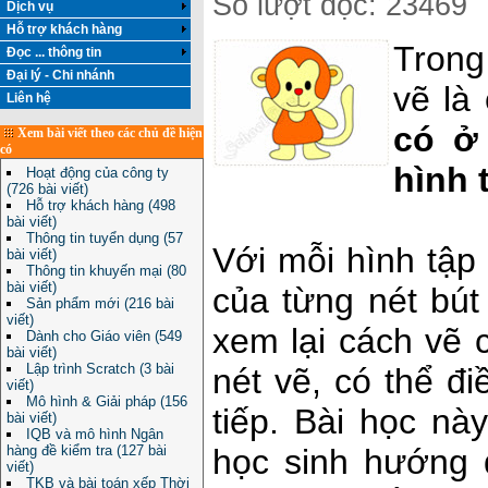
Số lượt đọc: 23469
Dịch vụ
Hỗ trợ khách hàng
Trong
Đọc ... thông tin
Đại lý - Chi nhánh
vẽ là
Liên hệ
có ở
Xem bài viết theo các chủ đề hiện
có
hình 
Hoạt động của công ty
(726 bài viết)
Hỗ trợ khách hàng (498
bài viết)
Thông tin tuyển dụng (57
Với mỗi hình tập
bài viết)
Thông tin khuyến mại (80
bài viết)
của từng nét bút
Sản phẩm mới (216 bài
viết)
xem lại cách vẽ 
Dành cho Giáo viên (549
bài viết)
Lập trình Scratch (3 bài
nét vẽ, có thể đ
viết)
Mô hình & Giải pháp (156
tiếp. Bài học nà
bài viết)
IQB và mô hình Ngân
học sinh hướng 
hàng đề kiểm tra (127 bài
viết)
TKB và bài toán xếp Thời