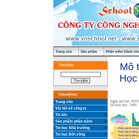
Trang chủ
Sản phẩm
Phần mềm Dành cho
Mô t
Tìm kiếm
Học 
School@net
Ngày gửi bài: 05/0
Trang chủ
Số lượt đọc: 7465
Vài nét về công ty
Tin tức
Sản phẩm phần mềm
Tin học Nhà trường
Tin học Đời sống