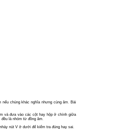
âm nếu chúng khác nghĩa nhưng cùng âm. Bài
óm và đưa vào các cột hay hộp ở chính giữa
y đều là nhóm từ đồng âm.
nháy nút V ở dưới để kiểm tra đúng hay sai.