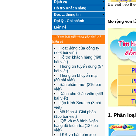
Dịch vụ
Bài viết tiếp t
Hỗ trợ khách hàng
Đọc ... thông tin
Đại lý - Chi nhánh
Mở rộng vốn từ
Liên hệ
Xem bài viết theo các chủ đề
hiện có
Hoạt động của công ty
(726 bài viết)
Hỗ trợ khách hàng (498
bài viết)
Thông tin tuyển dụng (57
bài viết)
Thông tin khuyến mại
(80 bài viết)
Sản phẩm mới (216 bài
viết)
Dành cho Giáo viên (549
bài viết)
Lập trình Scratch (3 bài
viết)
Mô hình & Giải pháp
1. Phân loạ
(156 bài viết)
IQB và mô hình Ngân
hàng đề kiểm tra (127 bài
viết)
TKB và bài toán xếp