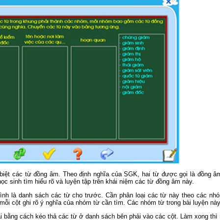
 biệt các từ đồng âm. Theo định nghĩa của SGK, hai từ được gọi là đồng 
học sinh tìm hiểu rõ và luyện tập trên khái niệm các từ đồng âm này.
ình là danh sách các từ cho trước. Cần phân loại các từ này theo các nh
mỗi cột ghi rõ ý nghĩa của nhóm từ cần tìm. Các nhóm từ trong bài luyện nà
i bằng cách kéo thả các từ ở danh sách bên phải vào các cột. Làm xong thì 