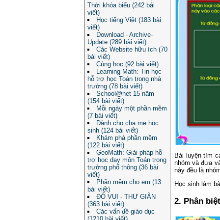
Thời khóa biểu (242 bài
viết)
Học tiếng Việt (183 bài
viết)
Download - Archive-
Update (289 bài viết)
Các Website hữu ích (70
bài viết)
Cùng học (92 bài viết)
Learning Math: Tin học
hỗ trợ học Toán trong nhà
trường (78 bài viết)
School@net 15 năm
(154 bài viết)
Mỗi ngày một phần mềm
(7 bài viết)
Dành cho cha mẹ học
sinh (124 bài viết)
Khám phá phần mềm
(122 bài viết)
GeoMath: Giải pháp hỗ
Bài luyện tìm 
trợ học dạy môn Toán trong
nhóm và đưa vào
trường phổ thông (36 bài
này đều là nhóm
viết)
Phần mềm cho em (13
Học sinh làm bà
bài viết)
ĐỐ VUI - THƯ GIÃN
2. Phân biệ
(363 bài viết)
Các vấn đề giáo dục
(1210 bài viết)