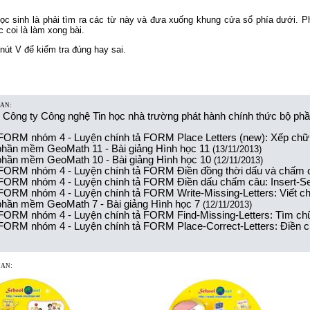
ọc sinh là phải tìm ra các từ này và đưa xuống khung cửa sổ phía dưới. P
coi là làm xong bài.
út V để kiểm tra đúng hay sai.
UAN:
: Công ty Công nghệ Tin học nhà trường phát hành chính thức bộ
FORM nhóm 4 - Luyện chính tả FORM Place Letters (new): Xếp chữ
 phần mềm GeoMath 11 - Bài giảng Hình học 11
(13/11/2013)
 phần mềm GeoMath 10 - Bài giảng Hình học 10
(12/11/2013)
FORM nhóm 4 - Luyện chính tả FORM Điền đồng thời dấu và chấm câ
FORM nhóm 4 - Luyện chính tả FORM Điền dấu chấm câu: Insert-S
FORM nhóm 4 - Luyện chính tả FORM Write-Missing-Letters: Viết ch
 phần mềm GeoMath 7 - Bài giảng Hình học 7
(12/11/2013)
FORM nhóm 4 - Luyện chính tả FORM Find-Missing-Letters: Tìm chữ
FORM nhóm 4 - Luyện chính tả FORM Place-Correct-Letters: Điền c
UAN: