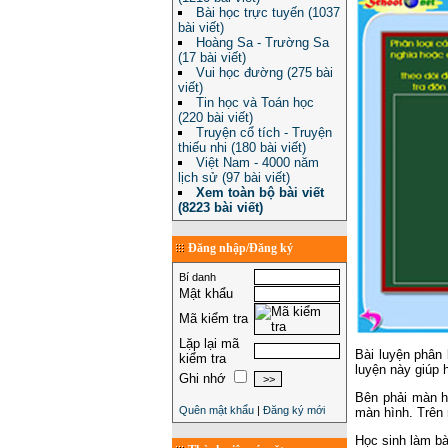
Bài học trực tuyến (1037
bài viết)
Hoàng Sa - Trường Sa
(17 bài viết)
Vui học đường (275 bài
viết)
Tin học và Toán học
(220 bài viết)
Truyện cổ tích - Truyện
thiếu nhi (180 bài viết)
Việt Nam - 4000 năm
lịch sử (97 bài viết)
Xem toàn bộ bài viết
(8223 bài viết)
Đăng nhập/Đăng ký
Bí danh
Mật khẩu
Mã kiểm tra
Lặp lại mã
Bài luyện phân
kiểm tra
luyện này giúp 
Ghi nhớ
Bên phải màn h
Quên mật khẩu
|
Đăng ký mới
màn hình. Trên 
Học sinh làm bà