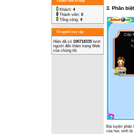
Thành viên có mặt
3. Phân biệ
Khách:
4
Thành viên:
0
Tổng cộng:
4
Số người truy cập
Hiện đã có
100718335
lượt
người đến thăm trang Web
của chúng tôi.
Bài luyện phân 
của học sinh là