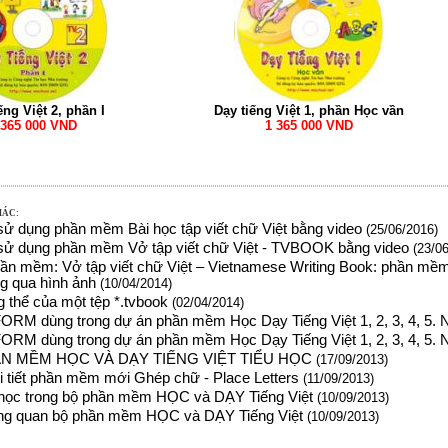
ếng Việt 2, phần I
Dạy tiếng Việt 1, phần Học vần
 365 000 VND
1 365 000 VND
HÁC:
ử dụng phần mềm Bài học tập viết chữ Việt bằng video
(25/06/2016)
ử dụng phần mềm Vở tập viết chữ Việt - TVBOOK bằng video
(23/06
hần mềm: Vở tập viết chữ Việt – Vietnamese Writing Book: phần mềm t
g qua hình ảnh
(10/04/2014)
g thể của một tệp *.tvbook
(02/04/2014)
ORM dùng trong dự án phần mềm Học Dạy Tiếng Việt 1, 2, 3, 4, 5.
ORM dùng trong dự án phần mềm Học Dạy Tiếng Việt 1, 2, 3, 4, 5. 
N MỀM HỌC VÀ DẠY TIẾNG VIỆT TIỂU HỌC
(17/09/2013)
hi tiết phần mềm mới Ghép chữ - Place Letters
(11/09/2013)
 học trong bộ phần mềm HỌC và DẠY Tiếng Việt
(10/09/2013)
tổng quan bộ phần mềm HỌC và DẠY Tiếng Việt
(10/09/2013)