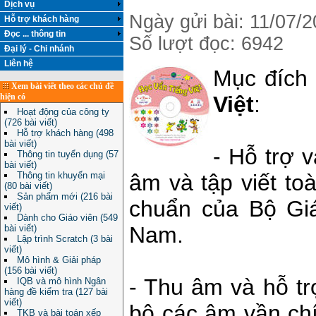
Dịch vụ
Ngày gửi bài: 11/07/
Hỗ trợ khách hàng
Đọc ... thông tin
Số lượt đọc: 6942
Đại lý - Chi nhánh
Liên hệ
Mục đích
Xem bài viết theo các chủ đề
Việt
:
hiện có
Hoạt động của công ty
(726 bài viết)
Hỗ trợ khách hàng (498
bài viết)
- Hỗ trợ 
Thông tin tuyển dụng (57
bài viết)
âm và tập viết to
Thông tin khuyến mại
(80 bài viết)
Sản phẩm mới (216 bài
chuẩn của Bộ Gi
viết)
Dành cho Giáo viên (549
Nam.
bài viết)
Lập trình Scratch (3 bài
viết)
Mô hình & Giải pháp
(156 bài viết)
- Thu âm và hỗ tr
IQB và mô hình Ngân
hàng đề kiểm tra (127 bài
viết)
bộ các âm vần chí
TKB và bài toán xếp