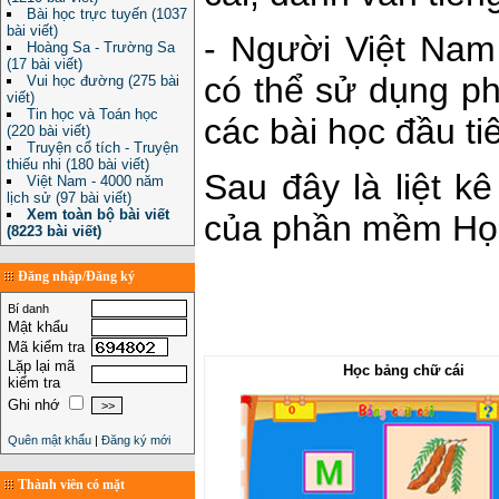
Bài học trực tuyến (1037
bài viết)
- Người Việt Nam
Hoàng Sa - Trường Sa
(17 bài viết)
có thể sử dụng p
Vui học đường (275 bài
viết)
Tin học và Toán học
các bài học đầu tiê
(220 bài viết)
Truyện cổ tích - Truyện
thiếu nhi (180 bài viết)
Sau đây là liệt k
Việt Nam - 4000 năm
lịch sử (97 bài viết)
Xem toàn bộ bài viết
của phần mềm Học 
(8223 bài viết)
Đăng nhập/Đăng ký
Bí danh
Mật khẩu
Mã kiểm tra
Lặp lại mã
Học bảng chữ cái
kiểm tra
Ghi nhớ
Quên mật khẩu
|
Đăng ký mới
Thành viên có mặt