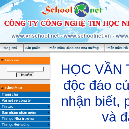
Trang chủ
Sản phẩm
Phần mềm Dành cho nhà trường
Phần mềm Hỗ t
Tìm kiếm
HỌC VẦN T
độc đáo c
School@net
Trang chủ
nhận biết, 
Vài nét về công ty
Tin tức
và đ
Sản phẩm phần mềm
Tin học Nhà trường
Tin học Đời sống