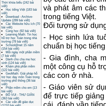
Thời khóa biểu (242 bài
và phát âm các th
viết)
Học tiếng Việt (183 bài
viết)
trong tiếng Việt.
Download - Archive-
Update (289 bài viết)
Đối tượng sử dụ
Các Website hữu ích (70
bài viết)
Cùng học (92 bài viết)
Learning Math: Tin học
- Học sinh lứa tu
hỗ trợ học Toán trong nhà
trường (78 bài viết)
chuẩn bị học tiếng
School@net 15 năm
(154 bài viết)
Mỗi ngày một phần mềm
- Gia đình, cha
(7 bài viết)
Dành cho cha mẹ học
sinh (124 bài viết)
một công cụ hỗ trợ
Khám phá phần mềm
(122 bài viết)
các con ở nhà.
GeoMath: Giải pháp hỗ
trợ học dạy môn Toán trong
trường phổ thông (36 bài
viết)
- Giáo viên sử d
Phần mềm cho em (13
bài viết)
để trực tiếp giản
ĐỐ VUI - THƯ GIÃN
(363 bài viết)
Các vấn đề giáo dục
cái, đánh vần tiếng
(1210 bài viết)