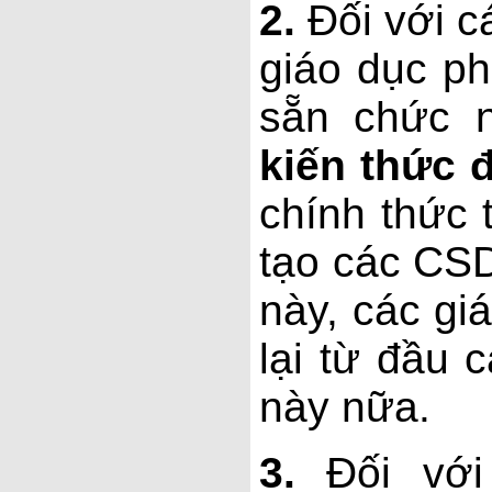
2.
Đối với c
giáo dục p
sẵn chức 
kiến thức 
chính thức 
tạo các CS
này, các gi
lại từ đầu 
này nữa.
3.
Đối với