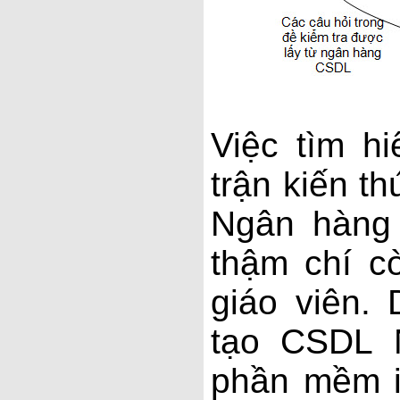
Việc tìm h
trận kiến t
Ngân hàng 
thậm chí c
giáo viên.
tạo CSDL 
phần mềm i