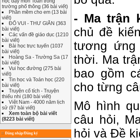
học dạy môn Toán trong
trường phổ thông (36 bài viết)
Phần mềm cho em (13 bài
- Ma trận 
viết)
ĐỐ VUI - THƯ GIÃN (363
chủ đề kiế
bài viết)
Các vấn đề giáo dục (1210
bài viết)
tương ứng 
Bài học trực tuyến (1037
bài viết)
thời. Ma trậ
Hoàng Sa - Trường Sa (17
bài viết)
Vui học đường (275 bài
bao gồm cá
viết)
Tin học và Toán học (220
cho từng câ
bài viết)
Truyện cổ tích - Truyện
thiếu nhi (180 bài viết)
Mô hình q
Việt Nam - 4000 năm lịch
sử (97 bài viết)
Xem toàn bộ bài viết
câu hỏi, M
(8223 bài viết)
hỏi và Đề k
Đăng nhập/Đăng ký