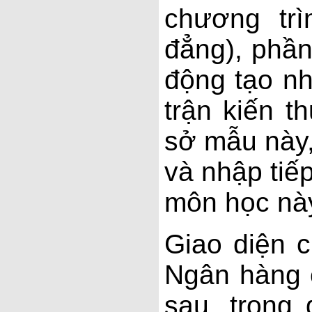
chương trì
đẳng), phầ
động tạo n
trận kiến 
sở mẫu này,
và nhập tiế
môn học nà
Giao diện 
Ngân hàng 
sau, trong