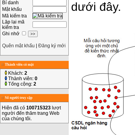
Bí danh
dưới đây.
Mật khẩu
Mã kiểm tra
Lặp lại mã
kiểm tra
Ghi nhớ
Quên mật khẩu
|
Đăng ký mới
Thành viên có mặt
Khách:
2
Thành viên:
0
Tổng cộng:
2
Số người truy cập
Hiện đã có
100715323
lượt
người đến thăm trang Web
của chúng tôi.