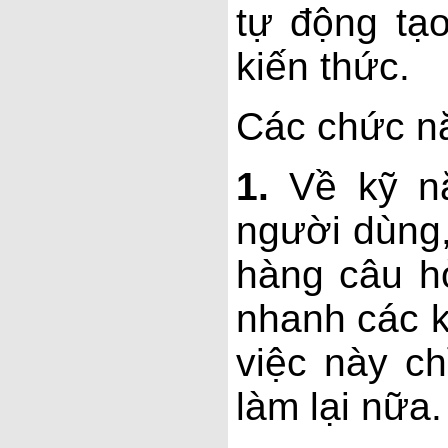
tự động tạ
kiến thức.
Các chức n
1.
Về kỹ n
người dùng,
hàng câu h
nhanh các k
việc này c
làm lại nữa.