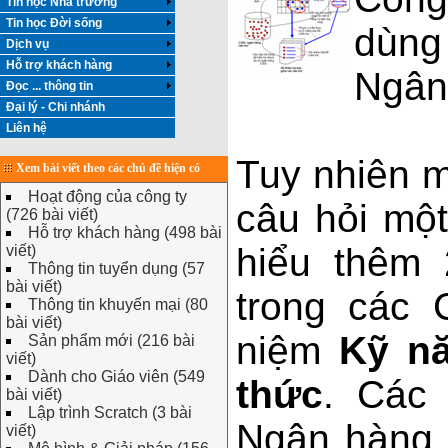
Tin học Nhà trường
Tin học Đời sống
dùng
Dịch vụ
Hỗ trợ khách hàng
Ngân
Đọc ... thông tin
Đại lý - Chi nhánh
Liên hệ
Tuy nhiên 
Xem bài viết theo các chủ đề hiện có
Hoạt động của công ty
câu hỏi một
(726 bài viết)
Hỗ trợ khách hàng (498 bài
hiểu thêm 
viết)
Thông tin tuyển dụng (57
bài viết)
trong các 
Thông tin khuyến mại (80
bài viết)
niệm
Kỹ nă
Sản phẩm mới (216 bài
viết)
Dành cho Giáo viên (549
thức
. Các 
bài viết)
Lập trình Scratch (3 bài
Ngân hàng 
viết)