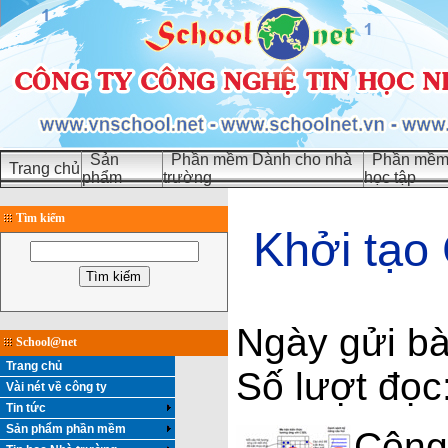
Sản
Phần mềm Dành cho nhà
Phần mềm 
Trang chủ
phẩm
trường
học tập
Tìm kiếm
Khởi tạo
Ngày gửi bà
School@net
Trang chủ
Số lượt đọc
Vài nét về công ty
Tin tức
Sản phẩm phần mềm
Công