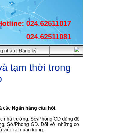
Hotline: 024.62511017
024.62511081
g nhập
|
Đăng ký
và tạm thời trong
o
là các
Ngân hàng câu hỏi
.
các nhà trường, Sở/Phòng GD dùng để
ờng, Sở/Phòng GD. Đối với những cơ
 việc rất quan trọng.