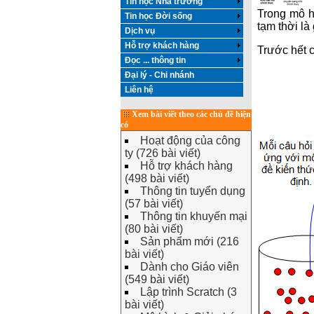
Tin học Nhà trường
Trong mô h
Tin học Đời sống
tạm thời là
Dịch vụ
Hỗ trợ khách hàng
Trước hết c
Đọc ... thông tin
Đại lý - Chi nhánh
Liên hệ
Xem bài viết theo các chủ đề hiện
có
Hoạt động của công
ty (726 bài viết)
Hỗ trợ khách hàng
(498 bài viết)
Thông tin tuyển dụng
(57 bài viết)
Thông tin khuyến mại
(80 bài viết)
Sản phẩm mới (216
bài viết)
Dành cho Giáo viên
(549 bài viết)
Lập trình Scratch (3
bài viết)