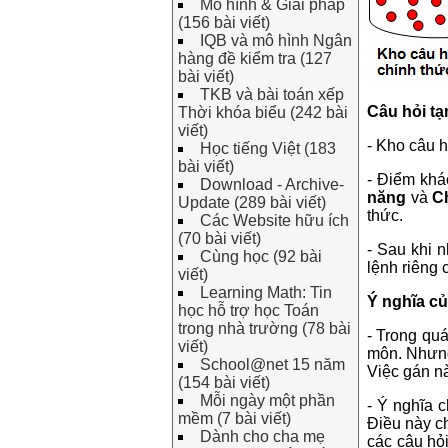
Mô hình & Giải pháp
(156 bài viết)
IQB và mô hình Ngân
hàng đề kiểm tra (127
bài viết)
TKB và bài toán xếp
Câu hỏi tạ
Thời khóa biểu (242 bài
viết)
- Kho câu h
Học tiếng Việt (183
bài viết)
- Điểm khác
Download - Archive-
năng
và
C
Update (289 bài viết)
thức.
Các Website hữu ích
(70 bài viết)
- Sau khi 
Cùng học (92 bài
lệnh riêng
viết)
Learning Math: Tin
Ý nghĩa củ
học hỗ trợ học Toán
trong nhà trường (78 bài
- Trong qu
viết)
môn. Nhưng
School@net 15 năm
Việc gán nà
(154 bài viết)
Mỗi ngày một phần
- Ý nghĩa 
mềm (7 bài viết)
Điều này c
Dành cho cha mẹ
các câu hỏ