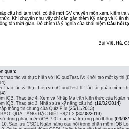
hập câu hỏi tạm thời, có thể mời GV chuyên môn xem, kiểm tra 
 thức. Khi chuyển như vậy chỉ cần gán thêm Kỹ năng và Kiến th
hông tốn thời gian. Đó chính là ý nghĩa của khái niệm
Câu hỏi t
Bùi Việt Hà, C
iên quan:
 thao tác và thực hiện với iCloudTest. IV: Khởi tạo một kỳ thi 
14)
 thao tác và thực hiện với iCloudTest. II: Tải các phần mềm ch
14)
m iQB. Thao tác 4. Xem và Nhập Ma trận kiến thức của Ngân h
m iQB. Thao tác 3. Nhập sửa kỹ năng câu hỏi
(19/02/2014)
hập thông tin chung của Quiz File
(25/11/2013)
BÁO: QUÀ TẶNG ĐẶC BIỆT ĐỢT 2
(30/08/2013)
 sử dụng phần mềm iQB 7.0 trong nhà trường phổ thông
(09/08
c 10. Sao lưu CSDL Ngân hàng câu hỏi trong phần mềm iQB Le