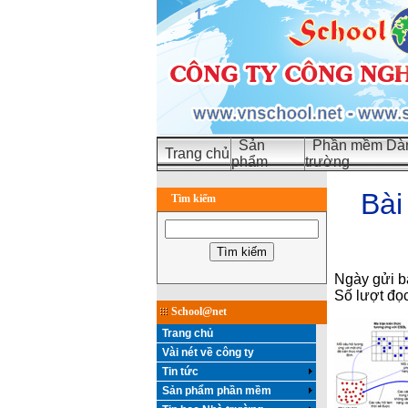
Sản
Phần mềm Dàn
Trang chủ
phẩm
trường
Bài
Tìm kiếm
Ngày gửi b
Số lượt đọ
School@net
Trang chủ
Vài nét về công ty
Tin tức
Sản phẩm phần mềm