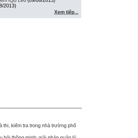
 mềm iQB Leo
(09/08/2013)
8/2013)
Xem tiếp...
 thi, kiểm tra trong nhà trường phổ
 hỏi thông minh: giải pháp quản lý