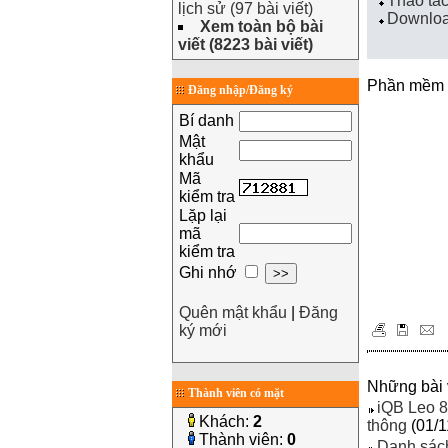
Thao tá
lịch sử (97 bài viết)
Download
Xem toàn bộ bài
viết (8223 bài viết)
Phần mềm l
Đăng nhập/Đăng ký
Bí danh
Mật
khẩu
Mã
kiểm tra
Lặp lại
mã
kiểm tra
Ghi nhớ
Quên mật khẩu
|
Đăng
ký mới
Những bài v
Thành viên có mặt
iQB Leo 8.
Khách:
2
thông
(01/1
Thành viên:
0
Danh sách