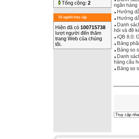
Tổng cộng:
2
ngân hàng 
Hướng dẫn
Số người truy cập
Hướng dẫn
Danh sách
Hiện đã có
100715738
hỏi và đề 
lượt người đến thăm
iQB 8.0: 
trang Web của chúng
Bảng phân
tôi.
Bảng so s
Danh sách
hàng câu h
Bảng so s