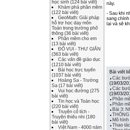
học sinh (124 bài viết)
này.
Khám phá phần mềm
(122 bài viết)
- Sau khi n
GeoMath: Giải pháp
sang chính
hỗ trợ học dạy môn
lại và sẽ k
Toán trong trường phổ
thông (36 bài viết)
Phần mềm cho em
(13 bài viết)
ĐỐ VUI - THƯ GIÃN
(363 bài viết)
Các vấn đề giáo dục
(1210 bài viết)
Bài học trực tuyến
Bài viết l
(1037 bài viết)
Các bước
Hoàng Sa - Trường
(19/03/20
Sa (17 bài viết)
Các bước
Vui học đường (275
(19/03/20
bài viết)
Phần mề
Tin học và Toán học
Phần mề
(220 bài viết)
Bài 3: N
Truyện cổ tích -
THÔNG 
Truyện thiếu nhi (180
Mô hình
bài viết)
Thao tá
Việt Nam - 4000 năm