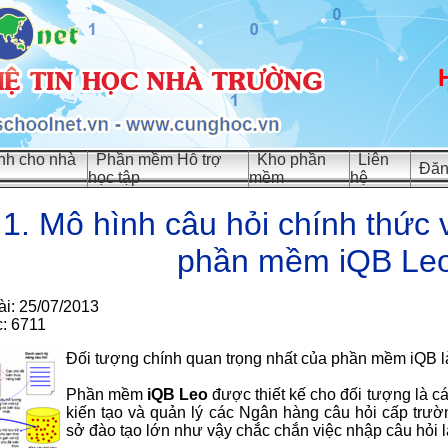
h cho nhà
Phần mềm Hỗ trợ
Kho phần
Liên
Đăn
học tập
mềm
hệ
 1. Mô hình câu hỏi chính thức 
phần mềm iQB Le
ài: 25/07/2013
c: 6711
Đối tượng chính quan trọng nhất của phần mềm iQB 
Phần mềm
iQB Leo
được thiết kế cho đối tượng là 
kiến tạo và quản lý các Ngân hàng câu hỏi cấp trư
sở đào tạo lớn như vậy chắc chắn việc nhập câu hỏi là