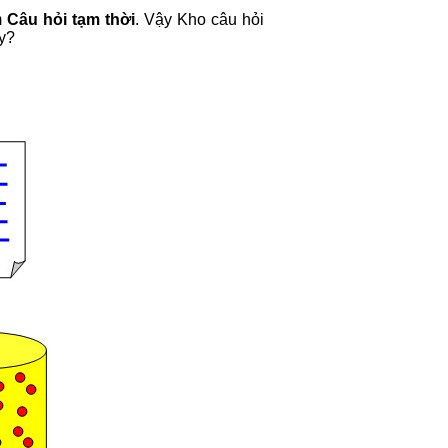
m
Câu hỏi tạm thời
. Vậy Kho câu hỏi
ày?