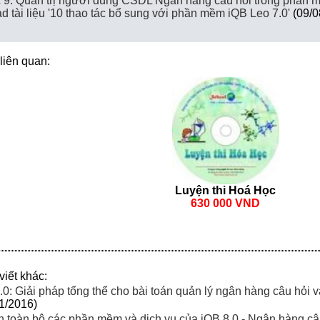
c 9. Quản trị người dùng CSDL Ngân hàng câu hỏi trong phần
 tài liệu '10 thao tác bổ sung với phần mềm iQB Leo 7.0'
(09/0
iên quan:
Luyện thi Hoá Học
630 000 VND
iết khác:
0: Giải pháp tổng thể cho bài toán quản lý ngân hàng câu hỏi và
1/2016)
 toàn bộ các phần mềm và dịch vụ của iQB 8.0 - Ngân hàng câu