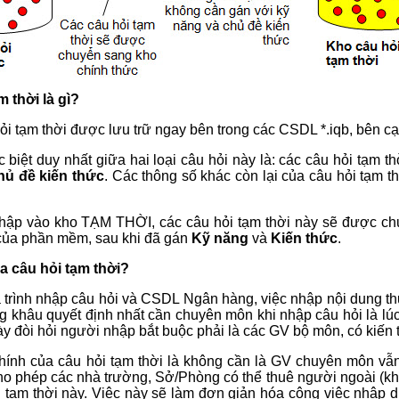
m thời là gì?
ỏi tạm thời được lưu trữ ngay bên trong các CSDL *.iqb, bên cạ
 biệt duy nhất giữa hai loại câu hỏi này là: các câu hỏi tạm 
hủ đề kiến thức
. Các thông số khác còn lại của câu hỏi tạm t
nhập vào kho TẠM THỜI, các câu hỏi tạm thời này sẽ được c
 của phần mềm, sau khi đã gán
Kỹ năng
và
Kiến thức
.
a câu hỏi tạm thời?
á trình nhập câu hỏi và CSDL Ngân hàng, việc nhập nội dung t
 khâu quyết định nhất cần chuyên môn khi nhập câu hỏi là lú
y đòi hỏi người nhập bắt buộc phải là các GV bộ môn, có kiến 
chính của câu hỏi tạm thời là không cần là GV chuyên môn vẫn
ho phép các nhà trường, Sở/Phòng có thể thuê người ngoài (k
i tạm thời này. Việc này sẽ làm đơn giản hóa công việc nhập d