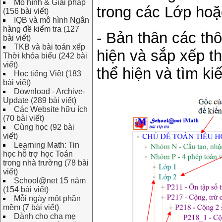
Mô hình & Giải pháp
trong các Lớp ho
(156 bài viết)
IQB và mô hình Ngân
hàng đề kiểm tra (127
- Bản thân các th
bài viết)
TKB và bài toán xếp
hiện và sắp xếp t
Thời khóa biểu (242 bài
viết)
thể hiện và tìm ki
Học tiếng Việt (183
bài viết)
Download - Archive-
Update (289 bài viết)
Các Website hữu ích
(70 bài viết)
Cùng học (92 bài
viết)
Learning Math: Tin
học hỗ trợ học Toán
trong nhà trường (78 bài
viết)
School@net 15 năm
(154 bài viết)
Mỗi ngày một phần
mềm (7 bài viết)
Dành cho cha mẹ