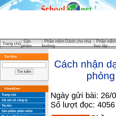
Sản
Phần mềm Dành cho nhà
Phần mềm 
Trang chủ
phẩm
trường
học tập
Tìm kiếm
Cách nhận dạ
phỏng
School@net
Ngày gửi bài: 26/
Trang chủ
Vài nét về công ty
Số lượt đọc: 4056
Tin tức
Sản phẩm phần mềm