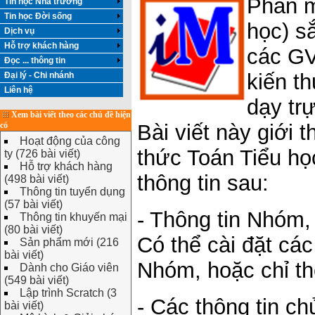
Phần
Tin học Nhà trường
Tin học Đời sống
học) s
Dịch vụ
Hỗ trợ khách hàng
các GV
Đọc ... thông tin
kiến t
Đại lý - Chi nhánh
Liên hệ
dạy trự
Xem bài viết theo các chủ đề hiện
có
Bài viết này giới 
Hoạt động của công
thức Toán Tiểu h
ty (726 bài viết)
Hỗ trợ khách hàng
thông tin sau:
(498 bài viết)
Thông tin tuyển dụng
(57 bài viết)
- Thông tin Nhóm,
Thông tin khuyến mại
(80 bài viết)
Có thể cài đặt cá
Sản phẩm mới (216
bài viết)
Nhóm, hoặc chỉ th
Dành cho Giáo viên
(549 bài viết)
Lập trình Scratch (3
- Các thông tin ch
bài viết)