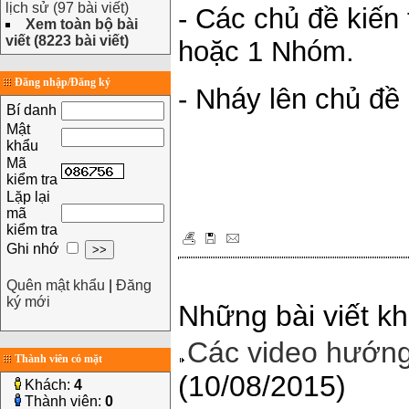
lịch sử (97 bài viết)
- Các chủ đề kiến 
Xem toàn bộ bài
viết (8223 bài viết)
hoặc 1 Nhóm.
Đăng nhập/Đăng ký
- Nháy lên chủ đề
Bí danh
Mật
khẩu
Mã
kiểm tra
Lặp lại
mã
kiểm tra
Ghi nhớ
Quên mật khẩu
|
Đăng
ký mới
Những bài viết kh
Các video hướn
Thành viên có mặt
(10/08/2015)
Khách:
4
Thành viên:
0