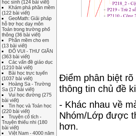
học sinh (124 bài viết)
Khám phá phần mềm
(122 bài viết)
GeoMath: Giải pháp
hỗ trợ học dạy môn
Toán trong trường phổ
thông (36 bài viết)
Phần mềm cho em
(13 bài viết)
ĐỐ VUI - THƯ GIÃN
(363 bài viết)
Các vấn đề giáo dục
(1210 bài viết)
Bài học trực tuyến
Điểm phân biệt rõ
(1037 bài viết)
Hoàng Sa - Trường
thông tin chủ đề k
Sa (17 bài viết)
Vui học đường (275
bài viết)
- Khác nhau về mà
Tin học và Toán học
(220 bài viết)
Nhóm/Lớp được th
Truyện cổ tích -
Truyện thiếu nhi (180
hơn.
bài viết)
Việt Nam - 4000 năm