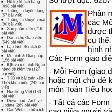
Số lượt đọc: 6207
Hỗ trợ khách hàng
(498 bài viết)
Thông tin tuyển dụng
Phần
(57 bài viết)
Thông tin khuyến mại
các Mô
(80 bài viết)
Sản phẩm mới (216
được t
bài viết)
Dành cho Giáo viên
cụ thể
(549 bài viết)
Lập trình Scratch (3
hình n
bài viết)
Mô hình & Giải pháp
Các Form giao diệ
(156 bài viết)
IQB và mô hình Ngân
hàng đề kiểm tra (127
- Mỗi Form (giao 
bài viết)
TKB và bài toán xếp
hoặc một chủ đề k
Thời khóa biểu (242 bài
viết)
môn Toán Tiểu họ
Học tiếng Việt (183
bài viết)
- Tất cả các Form
Download - Archive-
Update (289 bài viết)
cao giữa người và
Các Website hữu ích