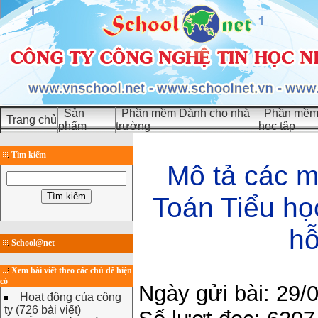
Sản
Phần mềm Dành cho nhà
Phần mềm 
Trang chủ
phẩm
trường
học tập
Tìm kiếm
Mô tả các m
Toán Tiểu họ
hỗ
School@net
Xem bài viết theo các chủ đề hiện
có
Ngày gửi bài: 29/
Hoạt động của công
ty (726 bài viết)