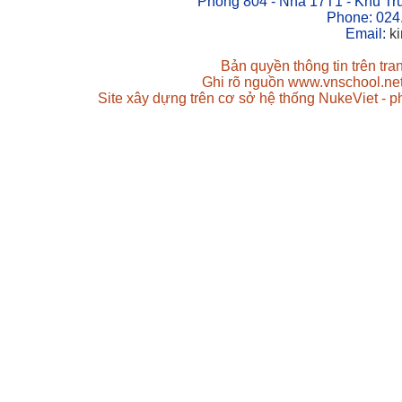
Phòng 804 - Nhà 17T1 - Khu Tr
Phone: 024
Email:
k
Bản quyền thông tin trên tr
Ghi rõ nguồn www.vnschool.net 
Site xây dựng trên cơ sở hệ thống NukeViet - 