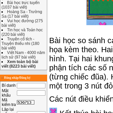
Bài học trực tuyến
(1037 bài viết)
Hoàng Sa - Trường
Sa (17 bài viết)
Vui học đường (275
bài viết)
Tin học và Toán học
(220 bài viết)
Bài học so sánh c
Truyện cổ tích -
Truyện thiếu nhi (180
họa kèm theo. Hai
bài viết)
Việt Nam - 4000 năm
hình. Tại hai khun
lịch sử (97 bài viết)
Xem toàn bộ bài
phận tích các số 
viết (8223 bài viết)
(từng chiếc đũa).
Đăng nhập/Đăng ký
một trong 3 nút đ
Bí danh
Mật
khẩu
Các nút điều khiể
Mã
kiểm tra
Lặp lại