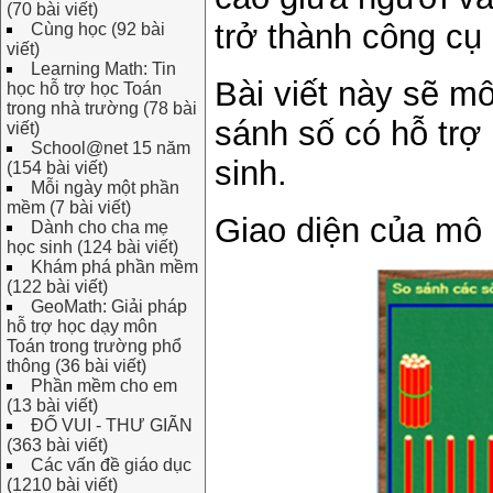
(70 bài viết)
trở thành công cụ 
Cùng học (92 bài
viết)
Learning Math: Tin
Bài viết này sẽ m
học hỗ trợ học Toán
trong nhà trường (78 bài
sánh số có hỗ trợ
viết)
School@net 15 năm
sinh.
(154 bài viết)
Mỗi ngày một phần
mềm (7 bài viết)
Giao diện của mô
Dành cho cha mẹ
học sinh (124 bài viết)
Khám phá phần mềm
(122 bài viết)
GeoMath: Giải pháp
hỗ trợ học dạy môn
Toán trong trường phổ
thông (36 bài viết)
Phần mềm cho em
(13 bài viết)
ĐỐ VUI - THƯ GIÃN
(363 bài viết)
Các vấn đề giáo dục
(1210 bài viết)