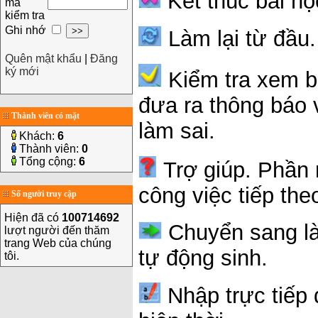
Kết thúc bài họ
mã
kiểm tra
Ghi nhớ
Làm lại từ đầu.
Quên mật khẩu
|
Đăng
ký mới
Kiểm tra xem b
đưa ra thông báo 
Thành viên có mặt
làm sai.
Khách:
6
Thành viên:
0
Tổng cộng:
6
Trợ giúp. Phần
công việc tiếp the
Số người truy cập
Hiện đã có
100714692
Chuyển sang là
lượt người đến thăm
trang Web của chúng
tự động sinh.
tôi.
Nhập trực tiếp 