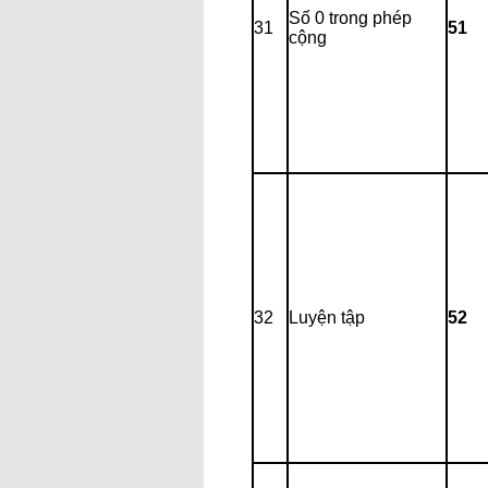
Số 0 trong phép
31
51
cộng
32
Luyện tập
52