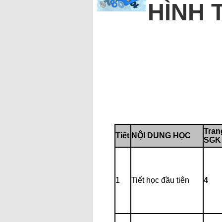
HÌNH 
Tran
Tiết
NỘI DUNG HỌC
SGK
1
Tiết học đầu tiên
4