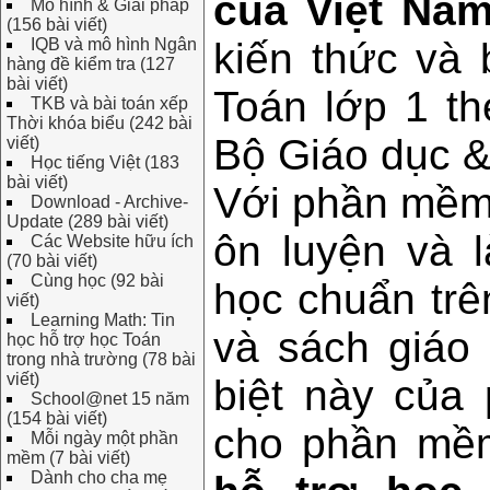
của Việt Na
Mô hình & Giải pháp
(156 bài viết)
IQB và mô hình Ngân
kiến thức và 
hàng đề kiểm tra (127
bài viết)
Toán lớp 1 t
TKB và bài toán xếp
Thời khóa biểu (242 bài
Bộ Giáo dục &
viết)
Học tiếng Việt (183
bài viết)
Với phần mềm 
Download - Archive-
Update (289 bài viết)
ôn luyện và 
Các Website hữu ích
(70 bài viết)
Cùng học (92 bài
học chuẩn trê
viết)
Learning Math: Tin
và sách giáo
học hỗ trợ học Toán
trong nhà trường (78 bài
viết)
biệt này củ
School@net 15 năm
(154 bài viết)
cho phần mề
Mỗi ngày một phần
mềm (7 bài viết)
Dành cho cha mẹ