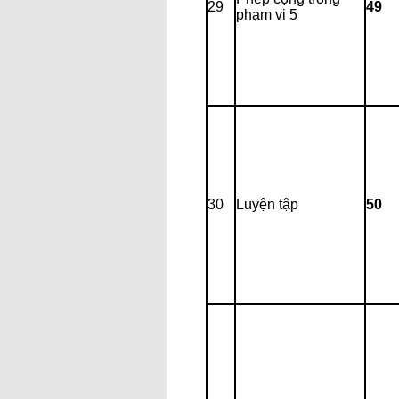
29
49
phạm vi 5
30
Luyện tập
50