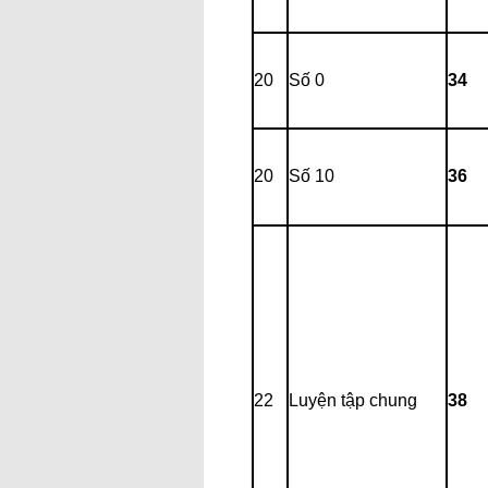
20
Số 0
34
20
Số 10
36
22
Luyện tập chung
38