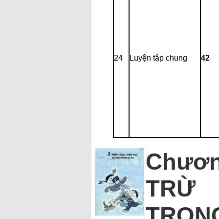
24
Luyện tập chung
42
Chươn
TRỪ
TRONG