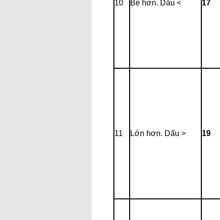
10
Bé hơn. Dấu <
17
11
Lớn hơn. Dấu >
19