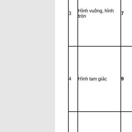
Hình vuông, hình
3
7
tròn
4
Hình tam giác
9