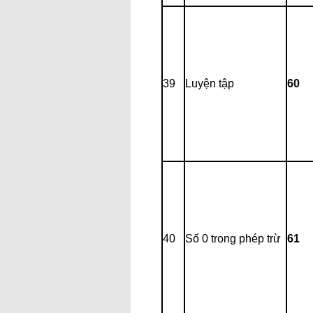
39
Luyện tập
60
40
Số 0 trong phép trừ
61