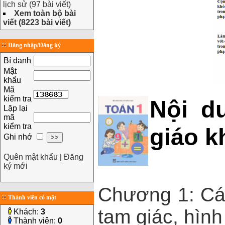
lịch sử (97 bài viết)
Xem toàn bộ bài
viết (8223 bài viết)
Đăng nhập/Đăng ký
Bí danh
Mật
khẩu
Mã
kiểm tra
Nội d
Lặp lại
mã
kiểm tra
giáo 
Ghi nhớ
Quên mật khẩu
|
Đăng
ký mới
Chương 1: Các
Thành viên có mặt
tam giác, hình
Khách:
3
Thành viên:
0