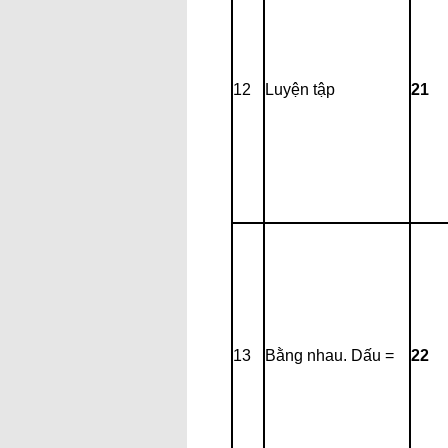
12
Luyện tập
21
13
Bằng nhau. Dấu =
22