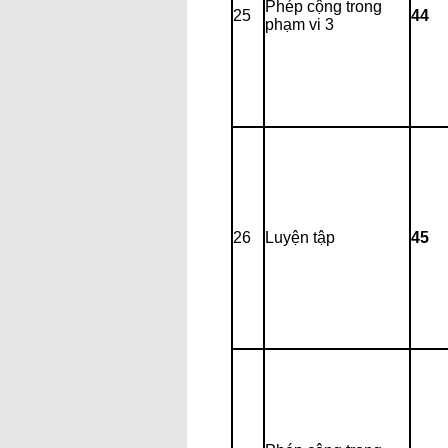
Phép cộng trong
25
44
phạm vi 3
26
Luyện tập
45