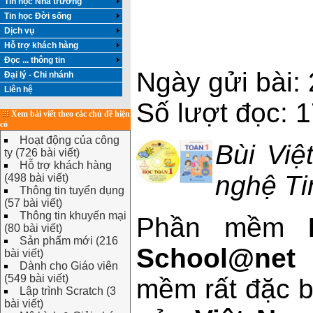
Tin học Nhà trường
Tin học Đời sống
Dịch vụ
Hỗ trợ khách hàng
Đọc ... thông tin
Ngày gửi bài:
Đại lý - Chi nhánh
Liên hệ
Số lượt đọc: 
Xem bài viết theo các chủ đề hiện
có
Hoạt động của công
Bùi Việ
ty (726 bài viết)
Hỗ trợ khách hàng
nghệ Ti
(498 bài viết)
Thông tin tuyển dụng
(57 bài viết)
Thông tin khuyến mại
Phần mềm
(80 bài viết)
Sản phẩm mới (216
School@net
m
bài viết)
Dành cho Giáo viên
(549 bài viết)
mềm rất đặc b
Lập trình Scratch (3
bài viết)