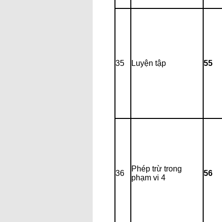
35
Luyện tập
55
Phép trừ trong
36
56
phạm vi 4