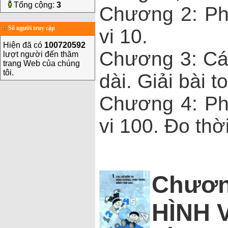
Tổng cộng:
3
Chương 2: Ph
Số người truy cập
vi 10.
Hiện đã có
100720592
Chương 3: Các
lượt người đến thăm
trang Web của chúng
tôi.
dài. Giải bài t
Chương 4: Ph
vi 100. Đo thời
Chươn
HÌNH 