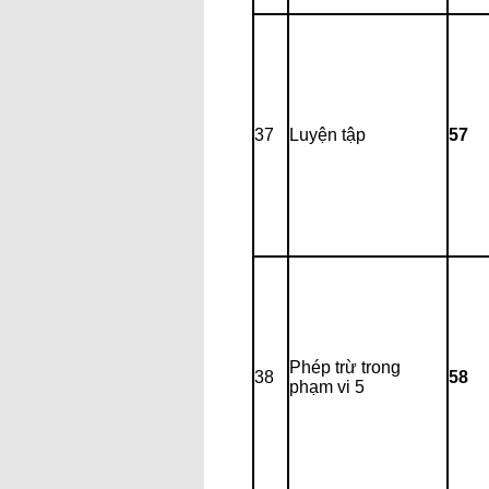
37
Luyện tập
57
Phép trừ trong
38
58
phạm vi 5