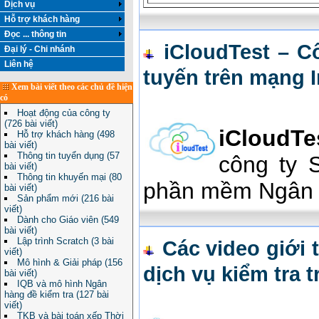
Dịch vụ
Hỗ trợ khách hàng
Đọc ... thông tin
iCloudTest – C
Đại lý - Chi nhánh
Liên hệ
tuyến trên mạng I
Xem bài viết theo các chủ đề hiện
có
Hoạt động của công ty
(726 bài viết)
iCloudTe
Hỗ trợ khách hàng (498
bài viết)
Thông tin tuyển dụng (57
công ty 
bài viết)
Thông tin khuyến mại (80
phần mềm Ngân h
bài viết)
Sản phẩm mới (216 bài
viết)
Dành cho Giáo viên (549
bài viết)
Lập trình Scratch (3 bài
Các video giới 
viết)
Mô hình & Giải pháp (156
dịch vụ kiểm tra 
bài viết)
IQB và mô hình Ngân
hàng đề kiểm tra (127 bài
viết)
TKB và bài toán xếp Thời