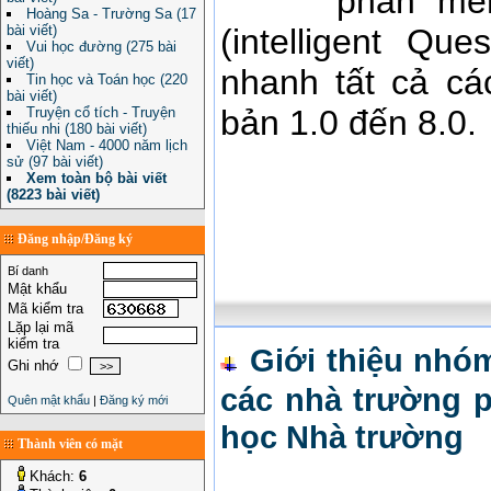
phần mề
Hoàng Sa - Trường Sa (17
bài viết)
(intelligent Qu
Vui học đường (275 bài
viết)
nhanh tất cả c
Tin học và Toán học (220
bài viết)
bản 1.0 đến 8.0.
Truyện cổ tích - Truyện
thiếu nhi (180 bài viết)
Việt Nam - 4000 năm lịch
sử (97 bài viết)
Xem toàn bộ bài viết
(8223 bài viết)
Đăng nhập/Đăng ký
Bí danh
Mật khẩu
Mã kiểm tra
Lặp lại mã
kiểm tra
Giới thiệu nhó
Ghi nhớ
các nhà trường 
Quên mật khẩu
|
Đăng ký mới
học Nhà trường
Thành viên có mặt
Khách:
6