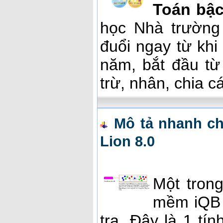
Toán bậc
học Nhà trường
đuổi ngay từ khi
năm, bắt đầu từ
trừ, nhân, chia 
Mô tả nhanh ch
Lion 8.0
Một tron
mềm iQB L
tra. Đây là 1 tí