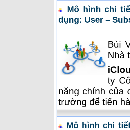
Mô hình chi tiế
dụng: User – Subs
Bùi 
Nhà 
iClo
ty C
năng chính của 
trường để tiến hà
Mô hình chi tiế