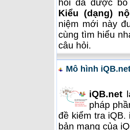
hỏi đã được bổ
Kiểu (dạng) nộ
niệm mới này đư
cùng tìm hiểu nh
câu hỏi.
Mô hình iQB.ne
iQB.net
l
pháp phầ
đề kiểm tra iQB. 
bản mạng của iQ