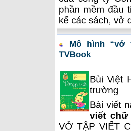
phần mềm đầu ti
kế các sách, vở d
Mô hình “vở 
TVBook
Bùi Việt
trường
Bài viết 
viết chữ 
VỞ TẬP VIẾT C