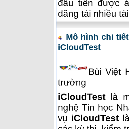
đầu tiên được á
đăng tải nhiều tài
Mô hình chi tiế
iCloudTest
Bùi Việt
trường
iCloudTest
là m
nghệ Tin học Nh
vụ
iCloudTest
là
các kỳ thi, kiểm t