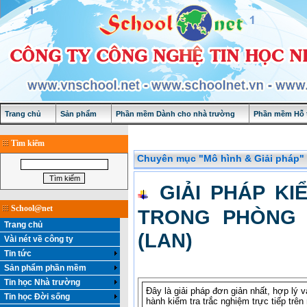
Trang chủ
Sản phẩm
Phần mềm Dành cho nhà trường
Phần mềm Hỗ t
Tìm kiếm
Chuyên mục "Mô hình & Giải pháp"
GIẢI PHÁP K
School@net
TRONG PHÒNG 
Trang chủ
(LAN)
Vài nét về công ty
Tin tức
Sản phẩm phần mềm
Tin học Nhà trường
Đây là giải pháp đơn giản nhất, hợp lý 
Tin học Đời sống
hành kiểm tra trắc nghiệm trực tiếp trên