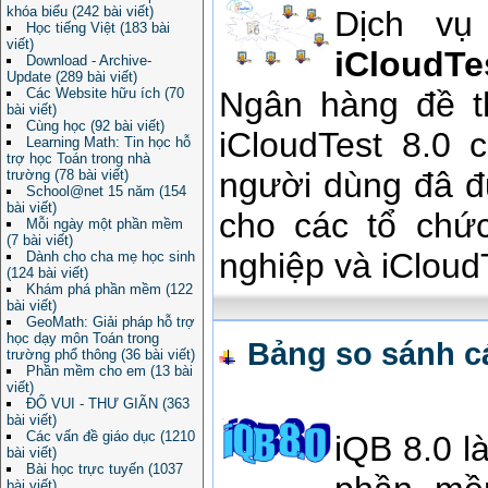
khóa biểu (242 bài viết)
Dịch vụ
Học tiếng Việt (183 bài
viết)
iCloudTe
Download - Archive-
Update (289 bài viết)
Các Website hữu ích (70
Ngân hàng đề 
bài viết)
Cùng học (92 bài viết)
iCloudTest 8.0 
Learning Math: Tin học hỗ
trợ học Toán trong nhà
người dùng đâ đư
trường (78 bài viết)
School@net 15 năm (154
bài viết)
cho các tổ chứ
Mỗi ngày một phần mềm
(7 bài viết)
nghiệp và iCloud
Dành cho cha mẹ học sinh
(124 bài viết)
Khám phá phần mềm (122
bài viết)
GeoMath: Giải pháp hỗ trợ
học dạy môn Toán trong
Bảng so sánh c
trường phổ thông (36 bài viết)
Phần mềm cho em (13 bài
viết)
ĐỐ VUI - THƯ GIÃN (363
bài viết)
Các vấn đề giáo dục (1210
iQB 8.0 l
bài viết)
Bài học trực tuyến (1037
bài viết)