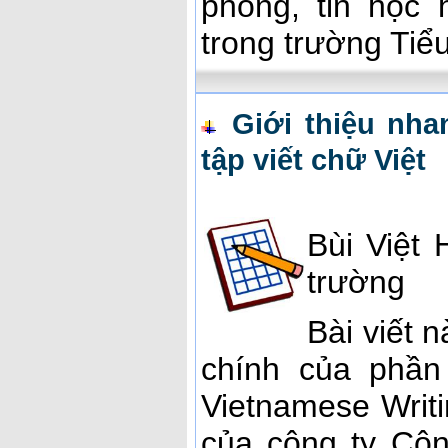
phỏng, tin học 
trong trường Tiể
Giới thiệu nh
tập viết chữ Việt
Bùi Việt
trường
Bài viết 
chính của ph
Vietnamese Writ
của công ty Côn