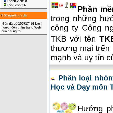
Thành viên:
0
Tổng cộng:
6
Phần mềm
Số người truy cập
trong những hư
Hiện đã có
100717486
lượt
công ty Công n
người đến thăm trang Web
của chúng tôi.
TKB với tên
TK
thương mại trên 
mạnh và uy tín 
Phân loại nhó
Học và Dạy môn T
Hướng p