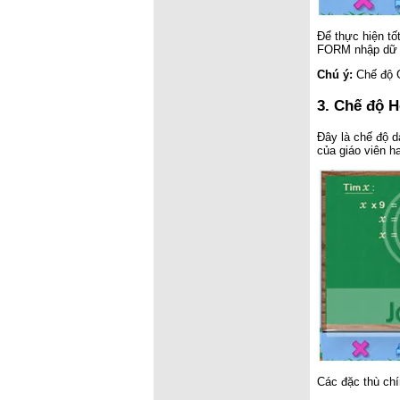
Để thực hiện tố
FORM nhập dữ l
Chú ý:
Chế độ G
3. Chế độ H
Đây là chế độ d
của giáo viên h
Các đặc thù chí