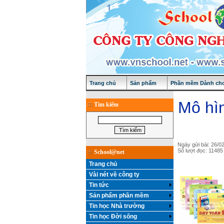
Trang chủ
Sản phẩm
Phần mềm Dành cho
Mô hì
Tìm kiếm
Ngày gửi bài: 26/0
Số lượt đọc: 11485
School@net
Trang chủ
Vài nét về công ty
Tin tức
Sản phẩm phần mềm
Tin học Nhà trường
Tin học Đời sống