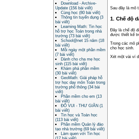
Download - Archive-
Update (156 bài viết)
Sau đây là mô 
Cùng học (80 bài viết)
Thông tin tuyển dụng (3
1. Chế độ d
bài viết)
Learning Math: Tin học
Đây là chế độ đ
hỗ trợ học Toán trong nhà
được thiết kế 
trường (73 bài viết)
School@net 15 năm (18
Trong các mô ph
bài viết)
cho học sinh.
Mỗi ngày một phần mềm
(7 bài viết)
Xét một vài ví 
Dành cho cha mẹ học
sinh (115 bài viết)
Khám phá phần mềm
(30 bài viết)
GeoMath: Giải pháp hỗ
trợ học dạy môn Toán trong
trường phổ thông (34 bài
viết)
Phần mềm cho em (13
bài viết)
ĐỐ VUI - THƯ GIÃN (1
bài viết)
Tin học và Toán học
(113 bài viết)
Phần mềm Quản lý đào
tạo nhà trường (69 bài viết)
Làm quen với Tin học
(17 bài viết)