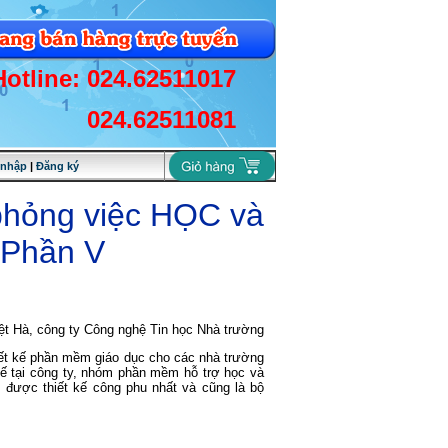
Hotline: 024.62511017
024.62511081
 nhập
|
Đăng ký
phỏng việc HỌC và
 Phần V
ệt Hà, công ty Công nghệ Tin học Nhà trường
iết kế phần mềm giáo dục cho các nhà trường
ế tại công ty, nhóm phần mềm hỗ trợ học và
được thiết kế công phu nhất và cũng là bộ