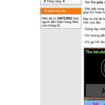
Tổng cộng:
4
- Nút
Trợ giúp
s
- Đặc biệt tron
Số người truy cập
giúp GV hoàn to
Hiện đã có
100723952
lượt
Đây là chế độ h
người đến thăm trang Web
việc sau đây:
của chúng tôi.
- Giảng dạy một
- GV hướng dẫn 
- GV gọi HS lên