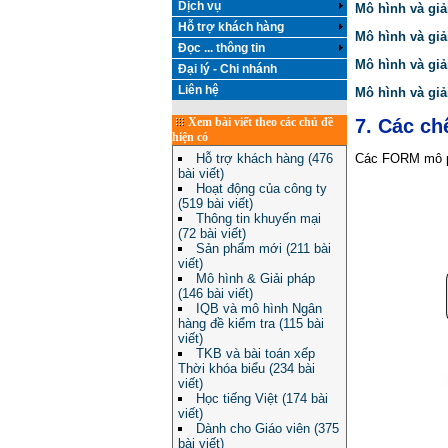
Dịch vụ
Mô hình và gi
Hỗ trợ khách hàng
Mô hình và gi
Đọc ... thông tin
Mô hình và gi
Đại lý - Chi nhánh
Liên hệ
Mô hình và gi
7. Các ch
Xem bài viết theo các chủ đề
hiện có
Hỗ trợ khách hàng (476
Các FORM mô ph
bài viết)
Hoạt động của công ty
(519 bài viết)
Thông tin khuyến mại
(72 bài viết)
Sản phẩm mới (211 bài
viết)
Mô hình & Giải pháp
(146 bài viết)
IQB và mô hình Ngân
hàng đề kiểm tra (115 bài
viết)
TKB và bài toán xếp
Thời khóa biểu (234 bài
viết)
Học tiếng Việt (174 bài
viết)
Dành cho Giáo viên (375
bài viết)