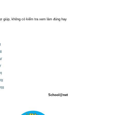
 trợ giúp, không có kiểm tra xem làm đúng hay
I
II
IV
V
VI
II
III
School@net