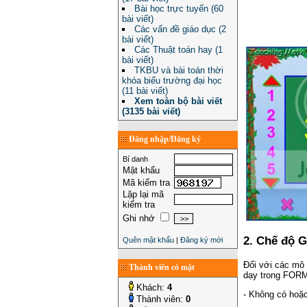
Bài học trực tuyến (60
bài viết)
Các vấn đề giáo dục (2
bài viết)
Các Thuật toán hay (1
bài viết)
TKBU và bài toán thời
khóa biểu trường đại học
(11 bài viết)
Xem toàn bộ bài viết
(3135 bài viết)
Đăng nhập/Đăng ký
Bí danh
Mật khẩu
Mã kiểm tra
Lặp lại mã
kiểm tra
Ghi nhớ
2. Chế độ G
Quên mật khẩu
|
Đăng ký mới
Đối với các mô 
Thành viên có mặt
dạy trong FORM
Khách:
4
- Không có hoặc
Thành viên:
0