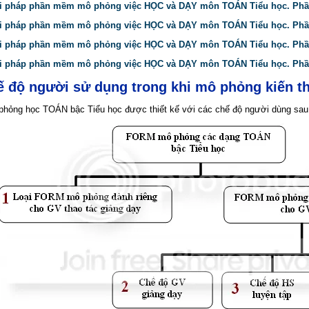
ải pháp phần mềm mô phỏng việc HỌC và DẠY môn TOÁN Tiểu học. Phầ
ải pháp phần mềm mô phỏng việc HỌC và DẠY môn TOÁN Tiểu học. Phần
ải pháp phần mềm mô phỏng việc HỌC và DẠY môn TOÁN Tiểu học. Phần
ải pháp phần mềm mô phỏng việc HỌC và DẠY môn TOÁN Tiểu học. Phầ
ế độ người sử dụng trong khi mô phỏng kiến t
ỏng học TOÁN bậc Tiểu học được thiết kế với các chế độ người dùng sau