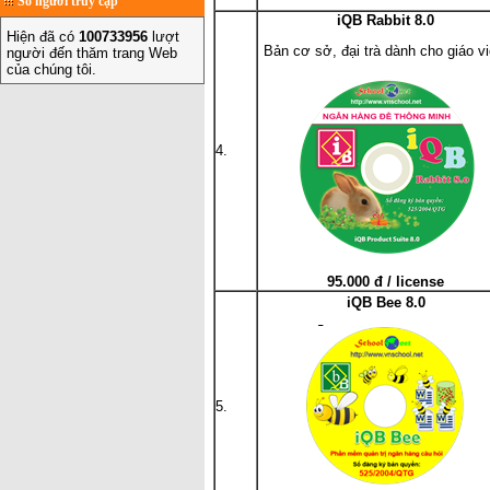
Số người truy cập
iQB Rabbit 8.0
Hiện đã có
100733956
lượt
Bản cơ sở, đại trà dành cho giáo vi
người đến thăm trang Web
của chúng tôi.
4.
95.000 đ / license
iQB Bee 8.0
5.