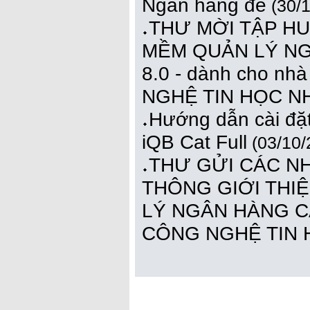
Ngân hàng đề
(30/1
THƯ MỜI TẬP HU
MỀM QUẢN LÝ NG
8.0 - dành cho n
NGHỆ TIN HỌC 
Hướng dẫn cài đặ
iQB Cat Full
(03/10/
THƯ GỬI CÁC N
THÔNG GIỚI THI
LÝ NGÂN HÀNG C
CÔNG NGHỆ TIN