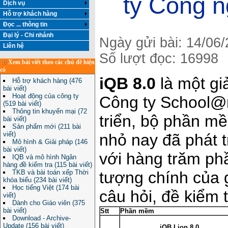
ty Công n
Dịch vụ
Hỗ trợ khách hàng
Đọc ... thông tin
Đại lý - Chi nhánh
Ngày gửi bài: 14/06
Liên hệ
Số lượt đọc: 16998
Xem bài viết theo các chủ đề hiện
có
iQB 8.0
là một gi
Hỗ trợ khách hàng (476
bài viết)
Hoạt động của công ty
Công ty School@n
(519 bài viết)
Thông tin khuyến mại (72
triển, bộ phần m
bài viết)
Sản phẩm mới (211 bài
viết)
nhỏ nay đã phát t
Mô hình & Giải pháp (146
bài viết)
với hàng trăm p
IQB và mô hình Ngân
hàng đề kiểm tra (115 bài viết)
tượng chính của 
TKB và bài toán xếp Thời
khóa biểu (234 bài viết)
Học tiếng Việt (174 bài
câu hỏi, đề kiểm t
viết)
Dành cho Giáo viên (375
bài viết)
Stt
Phần mềm
Download - Archive-
Update (156 bài viết)
iQB Lion 8.0