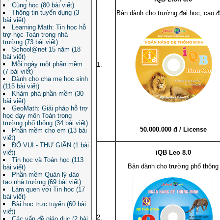
Cùng học (80 bài viết)
Thông tin tuyển dụng (3
Bản dành cho trường đại học, cao 
bài viết)
Learning Math: Tin học hỗ
trợ học Toán trong nhà
trường (73 bài viết)
School@net 15 năm (18
bài viết)
Mỗi ngày một phần mềm
1.
(7 bài viết)
Dành cho cha mẹ học sinh
(115 bài viết)
Khám phá phần mềm (30
bài viết)
GeoMath: Giải pháp hỗ trợ
học dạy môn Toán trong
trường phổ thông (34 bài viết)
50.000.000 đ / License
Phần mềm cho em (13 bài
viết)
ĐỐ VUI - THƯ GIÃN (1 bài
viết)
iQB Leo 8.0
Tin học và Toán học (113
Bản dành cho trường phổ thông
bài viết)
Phần mềm Quản lý đào
tạo nhà trường (69 bài viết)
Làm quen với Tin học (17
bài viết)
Bài học trực tuyến (60 bài
viết)
2.
Các vấn đề giáo dục (2 bài