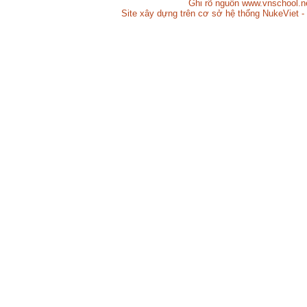
Ghi rõ nguồn www.vnschool.net
Site xây dựng trên cơ sở hệ thống NukeViet -