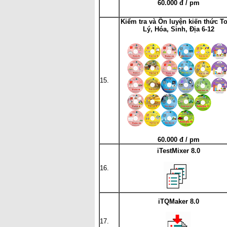
60.000 đ / pm
Kiểm tra và Ôn luyện kiến thức T
Lý, Hóa, Sinh, Địa 6-12
15.
60.000 đ / pm
iTestMixer 8.0
16.
iTQMaker 8.0
17.