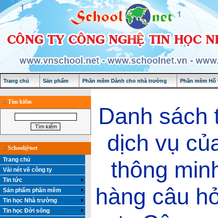
Trang chủ
Sản phẩm
Phần mềm Dành cho nhà trường
Phần mềm Hỗ t
Tìm kiếm
Danh sách 
dịch vụ củ
School@net
Trang chủ
thông minh
Vài nét về công ty
Tin tức
hàng câu hỏ
Sản phẩm phần mềm
Tin học Nhà trường
Tin học Đời sống