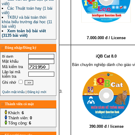
viết)
Các Thuật toán hay (1 bài
viết)
TKBU và bài toán thời
khóa biểu trường đại học (11
bài viết)
Xem toàn bộ bài viết
(3135 bài viết)
7.000.000 đ / License
Đăng nhập/Đăng ký
iQB Cat 8.0
Bí danh
Mật khẩu
Bản chuyên nghiệp dành cho giáo v
Mã kiểm tra
Lặp lại mã
kiểm tra
Ghi nhớ
3.
Quên mật khẩu
|
Đăng ký mới
Thành viên có mặt
Khách:
6
Thành viên:
0
Tổng cộng:
6
390.000 đ / license