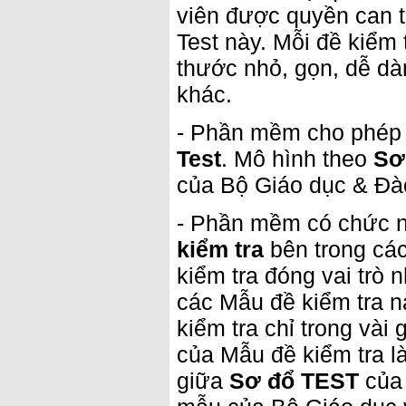
viên được quyền can th
Test này. Mỗi đề kiểm 
thước nhỏ, gọn, dễ dà
khác.
- Phần mềm cho phép
Test
. Mô hình theo
Sơ
của Bộ Giáo dục & Đào
- Phần mềm có chức nă
kiểm tra
bên trong cá
kiểm tra đóng vai trò 
các Mẫu đề kiểm tra n
kiểm tra chỉ trong vài 
của Mẫu đề kiểm tra l
giữa
Sơ đổ TEST
của 