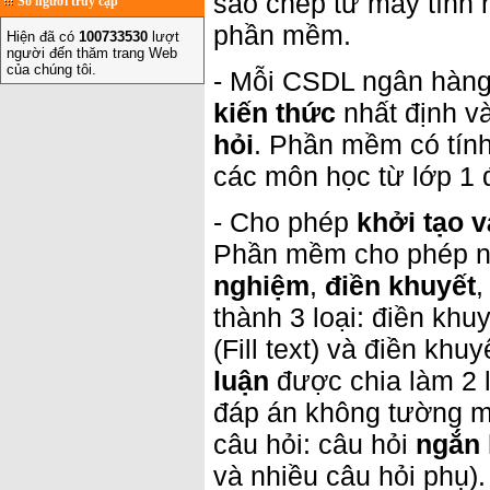
sao chép từ máy tính 
Số người truy cập
phần mềm.
Hiện đã có
100733530
lượt
người đến thăm trang Web
của chúng tôi.
- Mỗi CSDL ngân hàng
kiến thức
nhất định v
hỏi
. Phần mềm có tính
các môn học từ lớp 1 
- Cho phép
khởi tạo 
Phần mềm cho phép nh
nghiệm
,
điền khuyết
thành 3 loại: điền khuy
(Fill text) và điền khu
luận
được chia làm 2 l
đáp án không tường m
câu hỏi: câu hỏi
ngắn
và nhiều câu hỏi phụ)