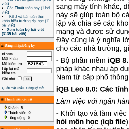
viết)
sang máy tính khác, 
Các Thuật toán hay (1 bài
viết)
này sẽ giúp toàn bộ cá
TKBU và bài toán thời
khóa biểu trường đại học (11
lập và chia sẻ các kho
bài viết)
Xem toàn bộ bài viết
mạng và được sử dụng
(3135 bài viết)
Đây cũng là ý nghĩa 
Đăng nhập/Đăng ký
cho các nhà trường, gi
Bí danh
- Bộ phần mềm
iQB 8.
Mật khẩu
Mã kiểm tra
pháp khác nhau áp dụn
Lặp lại mã
kiểm tra
Nam từ cấp phổ thông 
Ghi nhớ
iQB Leo 8.0: Các tín
Quên mật khẩu
|
Đăng ký mới
Làm việc với ngân hàn
Thành viên có mặt
Khách:
5
- Khởi tạo và làm việ
Thành viên:
0
Tổng cộng:
5
hỏi
môn học
(
iqb file