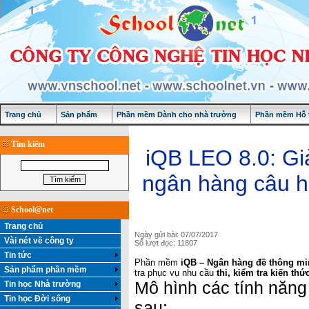
Trang chủ
Sản phẩm
Phần mềm Dành cho nhà trường
Phần mềm Hỗ t
Tìm kiếm
iQB LEO 8.0: Giả
ngân hàng câu hỏ
School@net
Trang chủ
Ngày gửi bài: 07/07/2017
Vài nét về công ty
Số lượt đọc: 11807
Tin tức
Phần mềm
iQB – Ngân hàng đề thông m
Sản phẩm phần mềm
tra phục vụ nhu cầu
thi,
kiểm tra kiến thứ
Mô hình các tính năng 
Tin học Nhà trường
Tin học Đời sống
sau: