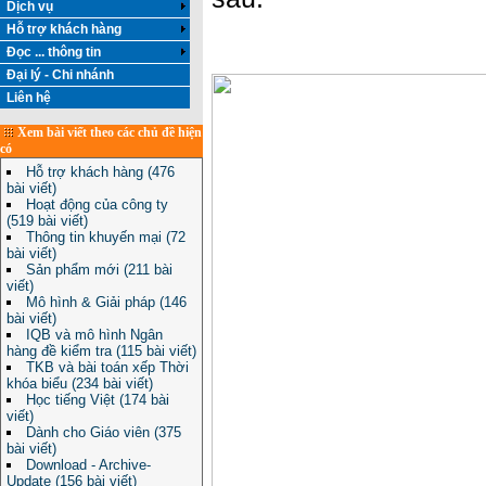
Dịch vụ
Hỗ trợ khách hàng
Đọc ... thông tin
Đại lý - Chi nhánh
Liên hệ
Xem bài viết theo các chủ đề hiện
có
Hỗ trợ khách hàng (476
bài viết)
Hoạt động của công ty
(519 bài viết)
Thông tin khuyến mại (72
bài viết)
Sản phẩm mới (211 bài
viết)
Mô hình & Giải pháp (146
bài viết)
IQB và mô hình Ngân
hàng đề kiểm tra (115 bài viết)
TKB và bài toán xếp Thời
khóa biểu (234 bài viết)
Học tiếng Việt (174 bài
viết)
Dành cho Giáo viên (375
bài viết)
Download - Archive-
Update (156 bài viết)