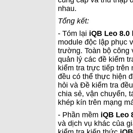
nhau.
Tổng kết:
- Tóm lại
iQB Leo 8.0
module độc lập phục v
trường. Toàn bộ công v
quản lý các đề kiểm tr
kiểm tra trực tiếp trên
đều có thể thực hiện
hỏi và Đề kiểm tra đều
chia sẻ, vận chuyển, 
khép kín trên mạng má
- Phần mềm
iQB Leo 
và dịch vụ khác của gi
kiểm tra kiến thức
iQB