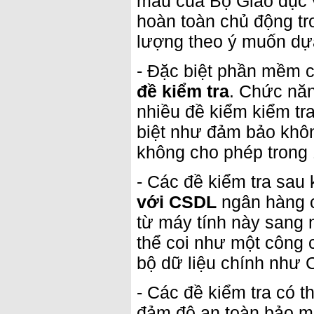
mẫu của Bộ Giáo dục 
hoàn toàn chủ động tro
lượng theo ý muốn dự
- Đặc biệt phần mềm c
đề kiểm tra
. Chức năn
nhiều đề kiểm kiểm tra
biệt như đảm bảo khôn
không cho phép trong 
- Các đề kiểm tra sau
với CSDL
ngân hàng c
từ máy tính này sang
thể coi như một công c
bộ dữ liệu chính như 
- Các đề kiểm tra có t
đảm độ an toàn bảo mậ