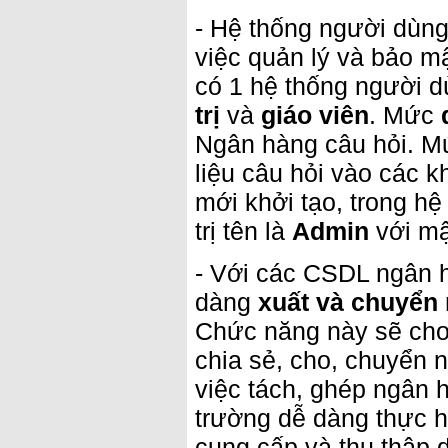
- Hệ thống người dùng
việc quản lý và bảo m
có 1 hệ thống người d
trị
và
giáo viên
. Mức
Ngân hàng câu hỏi. M
liệu câu hỏi vào các 
mới khởi tạo, trong h
trị tên là
Admin
với mậ
- Với các CSDL ngân 
dàng
xuất và chuyển
Chức năng này sẽ cho
chia sẻ, cho, chuyển 
việc tách, ghép ngân 
trường dễ dàng thực h
cung cấp và thu thập d