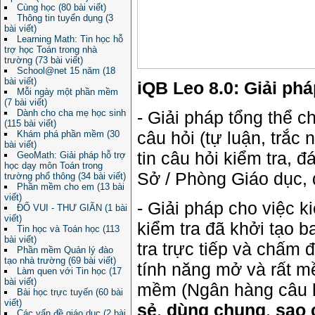
Cùng học (80 bài viết)
Thông tin tuyển dụng (3
bài viết)
Learning Math: Tin học hỗ
trợ học Toán trong nhà
trường (73 bài viết)
School@net 15 năm (18
bài viết)
iQB Leo 8.0: Giải phá
Mỗi ngày một phần mềm
(7 bài viết)
Dành cho cha mẹ học sinh
- Giải pháp tổng thể 
(115 bài viết)
câu hỏi (tự luận, trắ
Khám phá phần mềm (30
bài viết)
tin câu hỏi kiểm tra, 
GeoMath: Giải pháp hỗ trợ
học dạy môn Toán trong
Sở / Phòng Giáo dục, 
trường phổ thông (34 bài viết)
Phần mềm cho em (13 bài
viết)
- Giải pháp cho việc k
ĐỐ VUI - THƯ GIÃN (1 bài
viết)
kiểm tra đã khởi tạo b
Tin học và Toán học (113
bài viết)
tra trực tiếp và chấm 
Phần mềm Quản lý đào
tạo nhà trường (69 bài viết)
tính năng mở và rất 
Làm quen với Tin học (17
bài viết)
mềm (Ngân hàng câu h
Bài học trực tuyến (60 bài
viết)
sẻ
,
dùng chung
,
sao 
Các vấn đề giáo dục (2 bài