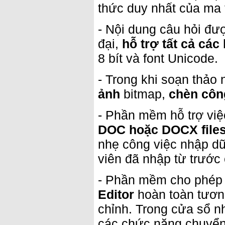
thức duy nhất của ma 
- Nội dung câu hỏi đư
đại,
hỗ trợ tất cả các 
8 bít và font Unicode.
- Trong khi soạn thảo
ảnh
bitmap,
chèn côn
- Phần mềm hỗ trợ vi
DOC hoặc DOCX file
nhẹ công việc nhập dữ
viên đã nhập từ trước 
- Phần mềm cho phép n
Editor
hoàn toàn tương
chỉnh. Trong cửa sổ n
các chức năng chuyển 