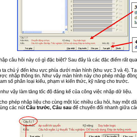
ập câu hỏi này có gì đặc biệt? Sau đây là các đặc điểm rất qua
n ta chú ý đến khu vực phía dưới màn hình (khu vực 3 và 4). Tại
ược nhập thông tin. Như vậy màn hình này cho phép nhập đồng 
am số phân loại kiểu, phạm vi kiến thức, kỹ năng cho trước.
như vậy làm tăng tốc độ đáng kể của công việc nhập dữ liệu.
cho phép nhập liệu cho cùng một lúc nhiều câu hỏi, hay một dã
dùng các nút
Câu trước, Câu sau
để chuyển đổi nhanh giữa các