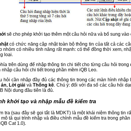
mới
sẽ cho phép khởi tạo thêm một câu hỏi nữa và bổ sung vào 
nhật
có chức năng cập nhật toàn bộ thông tin của tất cả các 
o nhóm có nhiều tính năng rất mạnh: có thể đồng thời xem, nhậ
g loại.
hía trên dùng để nhập thông tin chi tiết cho từng câu hỏi tron
 nhập câu hỏi chi tiết trong phần mềm iQB Leo.
u hỏi cần nhập đầy đủ các thông tin trong các màn hình nhập
án, Lời giải
và
Thống kê
. Chú ý: đối với đa số các câu hỏi d
AB Nội dung đầu tiên là đủ.
rình khởi tạo và nhập mẫu đề kiểm tra
 tra (sau đây sẽ gọi tắt là MDKT) là một khái niệm thông tin 
 mô tả qui trình nhập và điều chỉnh mẫu đề kiểm tra trong ph
QB Cat 1.0).