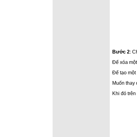
Bước 2
: C
Để xóa một
Để tạo mộ
Muốn thay 
Khi đó trê