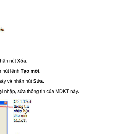
nhấn nút
Xóa
.
 nút lệnh
Tạo mới
.
này và nhấn nút
Sửa
.
ại nhập, sửa thông tin của MDKT này.