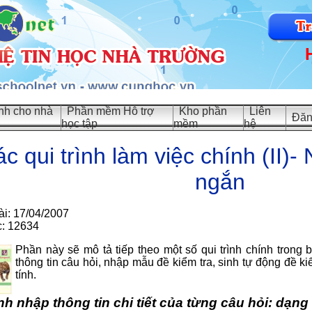
h cho nhà
Phần mềm Hỗ trợ
Kho phần
Liên
Đăn
học tập
mềm
hệ
ác qui trình làm việc chính (II)
ngắn
ài: 17/04/2007
c: 12634
Phần này sẽ mô tả tiếp theo một số qui trình chính trong
thông tin câu hỏi, nhập mẫu đề kiểm tra, sinh tự động đề ki
tính.
rình nhập thông tin chi tiết của từng câu hỏi: dạn