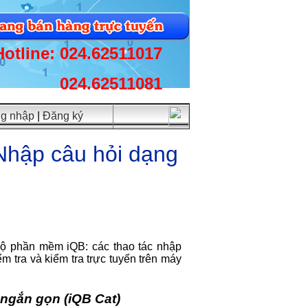
Hotline: 024.62511017
024.62511081
g nhập
|
Đăng ký
- Nhập câu hỏi dạng
 bộ phần mềm iQB: các thao tác nhập
ểm tra và kiểm tra trực tuyến trên máy
g ngắn gọn (iQB Cat)