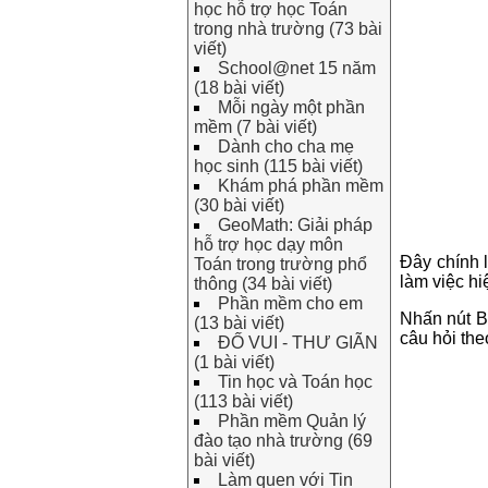
học hỗ trợ học Toán
trong nhà trường (73 bài
viết)
School@net 15 năm
(18 bài viết)
Mỗi ngày một phần
mềm (7 bài viết)
Dành cho cha mẹ
học sinh (115 bài viết)
Khám phá phần mềm
(30 bài viết)
GeoMath: Giải pháp
hỗ trợ học dạy môn
Đây chính l
Toán trong trường phổ
làm việc hi
thông (34 bài viết)
Phần mềm cho em
Nhấn nút Bắ
(13 bài viết)
câu hỏi the
ĐỐ VUI - THƯ GIÃN
(1 bài viết)
Tin học và Toán học
(113 bài viết)
Phần mềm Quản lý
đào tạo nhà trường (69
bài viết)
Làm quen với Tin