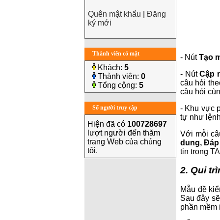
Quên mật khẩu
|
Đăng
ký mới
Thành viên có mặt
- Nút
Tạo 
Khách:
5
- Nút
Cập 
Thành viên:
0
câu hỏi the
Tổng cộng:
5
câu hỏi cùn
- Khu vực p
Số người truy cập
tự như lệnh
Hiện đã có
100728697
lượt người đến thăm
Với mỗi câ
trang Web của chúng
dung, Đáp 
tôi.
tin trong T
2. Qui t
Mẫu đề kiểm
Sau đây sẽ
phần mềm i