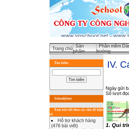
Sản
Phần mềm Dàn
Trang chủ
phẩm
trường
IV. C
Tìm kiếm
Ngày gửi b
Số lượt đọ
School@net
Xem bài viết theo các chủ đề hiện
có
Hỗ trợ khách hàng
1. Qui t
(476 bài viết)