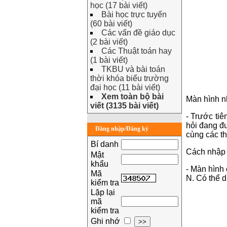
học (17 bài viết)
Bài học trực tuyến
(60 bài viết)
Các vấn đề giáo dục
(2 bài viết)
Các Thuật toán hay
(1 bài viết)
TKBU và bài toán
thời khóa biểu trường
đại học (11 bài viết)
Xem toàn bộ bài
Màn hình nh
viết (3135 bài viết)
- Trước tiê
hỏi đang đ
Đăng nhập/Đăng ký
cùng các th
Bí danh
Cách nhập 
Mật
khẩu
- Màn hình 
Mã
N. Có thể 
kiểm tra
Lặp lại
mã
kiểm tra
Ghi nhớ