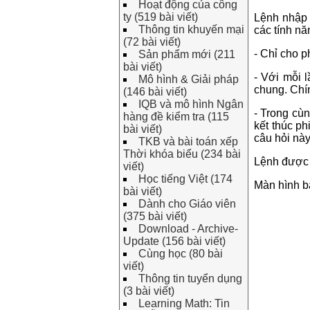
Hoạt động của công
ty (519 bài viết)
Lệnh nhập 
Thông tin khuyến mại
các tính nă
(72 bài viết)
- Chỉ cho 
Sản phẩm mới (211
bài viết)
- Với mỗi 
Mô hình & Giải pháp
chung. Chí
(146 bài viết)
IQB và mô hình Ngân
- Trong cù
hàng đề kiểm tra (115
kết thúc p
bài viết)
câu hỏi nà
TKB và bài toán xếp
Thời khóa biểu (234 bài
Lệnh được 
viết)
Học tiếng Việt (174
Màn hình b
bài viết)
Dành cho Giáo viên
(375 bài viết)
Download - Archive-
Update (156 bài viết)
Cùng học (80 bài
viết)
Thông tin tuyển dụng
(3 bài viết)
Learning Math: Tin