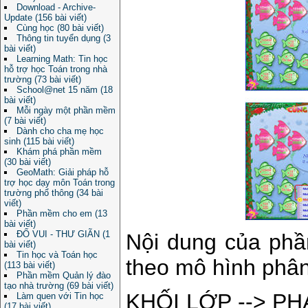
Download - Archive-
Update (156 bài viết)
Cùng học (80 bài viết)
Thông tin tuyển dụng (3
bài viết)
Learning Math: Tin học
hỗ trợ học Toán trong nhà
trường (73 bài viết)
School@net 15 năm (18
bài viết)
Mỗi ngày một phần mềm
(7 bài viết)
Dành cho cha mẹ học
sinh (115 bài viết)
Khám phá phần mềm
(30 bài viết)
GeoMath: Giải pháp hỗ
trợ học dạy môn Toán trong
trường phổ thông (34 bài
viết)
Phần mềm cho em (13
bài viết)
ĐỐ VUI - THƯ GIÃN (1
Nội dung của phầ
bài viết)
Tin học và Toán học
theo mô hình phân
(113 bài viết)
Phần mềm Quản lý đào
tạo nhà trường (69 bài viết)
KHỐI LỚP --> PH
Làm quen với Tin học
(17 bài viết)