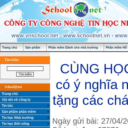
Trang chủ
Sản phẩm
Phần mềm Dành cho nhà trường
Phần mềm Hỗ t
Tìm kiếm
CÙNG HỌC 
có ý nghĩa 
School@net
Trang chủ
tặng các ch
Vài nét về công ty
Tin tức
Sản phẩm phần mềm
Tin học Nhà trường
Ngày gửi bài: 27/04/
Tin học Đời sống