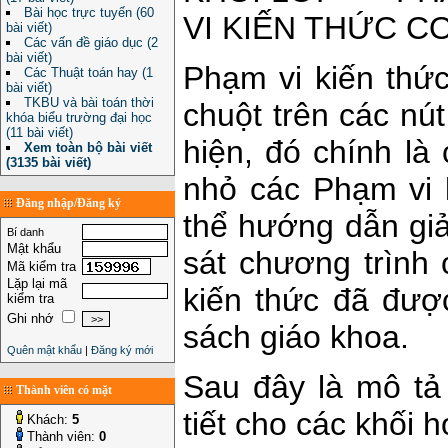
Bài học trực tuyến (60
VI KIẾN THỨC C
bài viết)
Các vấn đề giáo dục (2
bài viết)
Phạm vi kiến thức
Các Thuật toán hay (1
bài viết)
TKBU và bài toán thời
chuột trên các nú
khóa biểu trường đại học
(11 bài viết)
hiện, đó chính là
Xem toàn bộ bài viết
(3135 bài viết)
nhỏ các Phạm vi 
Đăng nhập/Đăng ký
thể hướng dẫn giả
Bí danh
Mật khẩu
sát chương trình 
Mã kiểm tra
Lặp lại mã
kiến thức đã đượ
kiểm tra
Ghi nhớ
sách giáo khoa.
Quên mật khẩu
|
Đăng ký mới
Sau đây là mô tả 
Thành viên có mặt
tiết cho các khối 
Khách:
5
Thành viên:
0