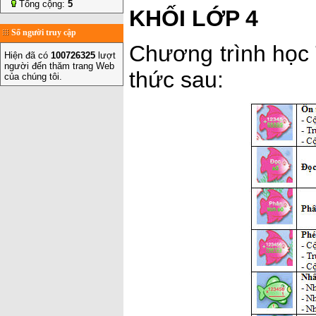
Tổng cộng:
5
KHỐI LỚP 4
Số người truy cập
Chương trình học 
Hiện đã có
100726325
lượt
người đến thăm trang Web
thức sau:
của chúng tôi.