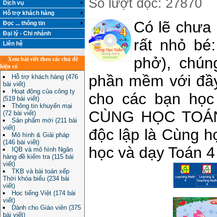
Số lượt đọc: 27870
Dịch vụ
Hỗ trợ khách hàng
Có lẽ chưa 
Đọc ... thông tin
Đại lý - Chi nhánh
rất nhỏ bé
Liên hệ
phở), chún
Xem bài viết theo các chủ đề
hiện có
phần mềm với đầy 
Hỗ trợ khách hàng (476
bài viết)
Hoạt động của công ty
cho các bạn học
(519 bài viết)
Thông tin khuyến mại
CÙNG HỌC TOÁN 
(72 bài viết)
Sản phẩm mới (211 bài
viết)
độc lập là Cùng h
Mô hình & Giải pháp
(146 bài viết)
học và dạy Toán 4
IQB và mô hình Ngân
hàng đề kiểm tra (115 bài
viết)
TKB và bài toán xếp
Thời khóa biểu (234 bài
viết)
Học tiếng Việt (174 bài
viết)
Dành cho Giáo viên (375
bài viết)